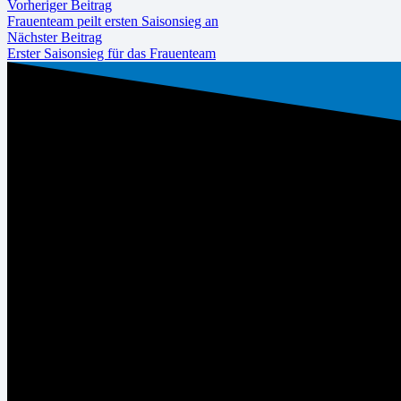
Vorheriger Beitrag
Frauenteam peilt ersten Saisonsieg an
Nächster Beitrag
Erster Saisonsieg für das Frauenteam