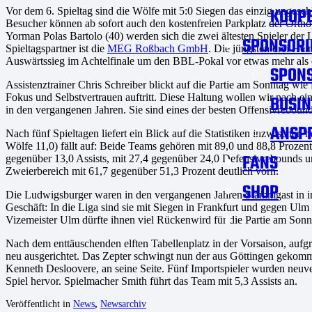
KOOPE
Vor dem 6. Spieltag sind die Wölfe mit 5:0 Siegen das einzig ungesc
Besucher können ab sofort auch den kostenfreien Parkplatz der Ortho
Yorman Polas Bartolo (40) werden sich die zwei ältesten Spieler de
SPONSORI
Spieltagspartner ist die
MEG Roßbach GmbH
. Die jüngsten drei He
Auswärtssieg im Achtelfinale um den BBL-Pokal vor etwas mehr a
SPON
Assistenztrainer Chris Schreiber blickt auf die Partie am Sonntag wie
Fokus und Selbstvertrauen auftritt. Diese Haltung wollen wir nach ei
BUSIN
in den vergangenen Jahren. Sie sind eines der besten Offensivreboun
ANSP
Nach fünf Spieltagen liefert ein Blick auf die Statistiken inzwische
Wölfe 11,0) fällt auf: Beide Teams gehören mit 89,0 und 88,8 Prozent
FANS
gegenüber 13,0 Assists, mit 27,4 gegenüber 24,0 Defensivrebounds
Zweierbereich mit 61,7 gegenüber 51,3 Prozent deutlich vorn.
SHOP
Die Ludwigsburger waren in den vergangenen Jahren Stammgast in inte
Geschäft: In die Liga sind sie mit Siegen in Frankfurt und gegen 
Vizemeister Ulm dürfte ihnen viel Rückenwird für die Partie am Sonn
Nach dem enttäuschenden elften Tabellenplatz in der Vorsaison, auf
neu ausgerichtet. Das Zepter schwingt nun der aus Göttingen gekom
Kenneth Desloovere, an seine Seite. Fünf Importspieler wurden neuv
Spiel hervor. Spielmacher Smith führt das Team mit 5,3 Assists an.
Veröffentlicht in
News
,
Newsarchiv