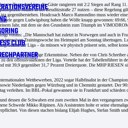
RATIONSVEREINE
hlagene Team der Liga, die Gäste rangieren mit 2:2 Siegen auf Rang 11
pädiepraxis Müller in der Beuditzstraße 27 nutzen – diese Regelung gi
r Liga gegenüberstehen. Headcoach Marco Ramondino muss wieder einen 
NG
imspiele gegen Ludwigsburg haben die Wölfe knapp gewonnen: 69:66, 9
ls einem Jahr, mit dem sie den Grundstein zum Triumph im VIMODR
SORING
 folgt voraus: „Die Mannschaft hat zuletzt in Norwegen und auch in Fran
ner intensiven Trainingswoche ins Heimspiel am Sonntag übertragen. Lu
ESS CLUB
ding-Teams der Liga – da müssen wir physisch präsent sein, selbst ko
RECHPARTNER
n halbwegs aussagekräftige Erkenntnisse. Neben der von Chris Schreiber
 zu den offensivstärksten der Liga. Vorteile hat der Tabellenführer in 
 und mit 39,9 gegenüber 31,7 Prozent Dreierquote. Die MHP RIESEN si
rnationalen Wettbewerben, 2022 sogar Halbfinalist in der Champions L
Ulm sowie Niederlagen gegen Würzburg und in Chemnitz gestartet. De
tag verleihen. Im BBL-Pokal gewannen sie in Frankfurt und schieden d
grund dessen die Schwaben erst zum zweiten Mal in den vergangenen z
mene Schwede Mikko Riipinen. Als Assistenten holte er seine ehemal
erpflichtet. Von diesen stachen bislang Elijah Hughes, Stefan Smith 