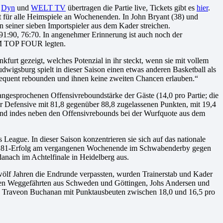
.
Dyn
und
WELT TV
übertragen die Partie live, Tickets gibt es
hier
.
lt für alle Heimspiele an Wochenenden. In John Bryant (38) und
seiner sieben Importspieler aus dem Kader streichen.
1:90, 76:70. In angenehmer Erinnerung ist auch noch der
OM TOP FOUR legten.
kfurt gezeigt, welches Potenzial in ihr steckt, wenn sie mit vollem
dwigsburg spielt in dieser Saison einen etwas anderen Basketball als
nsequent rebounden und ihnen keine zweiten Chancen erlauben.“
 angesprochenen Offensivreboundstärke der Gäste (14,0 pro Partie; die
der Defensive mit 81,8 gegenüber 88,8 zugelassenen Punkten, mit 19,4
nd indes neben den Offensivrebounds bei der Wurfquote aus dem
eague. In dieser Saison konzentrieren sie sich auf das nationale
r 90:81-Erfolg am vergangenen Wochenende im Schwabenderby gegen
anach im Achtelfinale in Heidelberg aus.
wölf Jahren die Endrunde verpassten, wurden Trainerstab und Kader
igen Weggefährten aus Schweden und Göttingen, Johs Andersen und
und Traveon Buchanan mit Punktausbeuten zwischen 18,0 und 16,5 pro