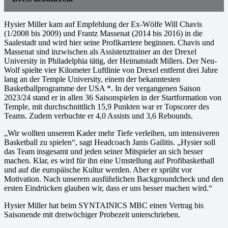
Hysier Miller kam auf Empfehlung der Ex-Wölfe Will Chavis
(1/2008 bis 2009) und Frantz Massenat (2014 bis 2016) in die
Saalestadt und wird hier seine Profikarriere beginnen. Chavis und
Massenat sind inzwischen als Assistenztrainer an der Drexel
University in Philadelphia tätig, der Heimatstadt Millers. Der Neu-
Wolf spielte vier Kilometer Luftlinie von Drexel entfernt drei Jahre
lang an der Temple University, einem der bekanntesten
Basketballprogramme der USA *. In der vergangenen Saison
2023/24 stand er in allen 36 Saisonspielen in der Startformation von
Temple, mit durchschnittlich 15,9 Punkten war er Topscorer des
Teams. Zudem verbuchte er 4,0 Assists und 3,6 Rebounds.
„Wir wollten unserem Kader mehr Tiefe verleihen, um intensiveren
Basketball zu spielen“, sagt Headcoach Janis Gailitis. „Hysier soll
das Team insgesamt und jeden seiner Mitspieler an sich besser
machen. Klar, es wird für ihn eine Umstellung auf Profibasketball
und auf die europäische Kultur werden. Aber er sprüht vor
Motivation. Nach unserem ausführlichen Backgroundcheck und den
ersten Eindrücken glauben wir, dass er uns besser machen wird.“
Hysier Miller hat beim SYNTAINICS MBC einen Vertrag bis
Saisonende mit dreiwöchiger Probezeit unterschrieben.