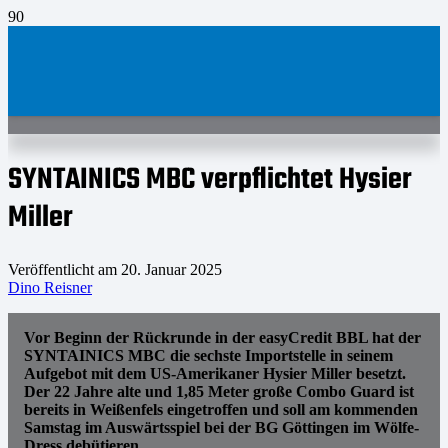
SYNTAINICS MBC verpflichtet Hysier
Miller
Veröffentlicht am
20. Januar 2025
Dino Reisner
Vor Beginn der Rückrunde in der easyCredit BBL hat der
SYNTAINICS MBC die sechste Importstelle in seinem
Aufgebot mit dem US-Amerikaner Hysier Miller besetzt.
Der 22 Jahre alte und 1,85 Meter große Combo Guard ist
bereits in Weißenfels eingetroffen und soll am kommenden
Samstag im Auswärtsspiel bei der BG Göttingen im Wölfe-
Dress debütieren.