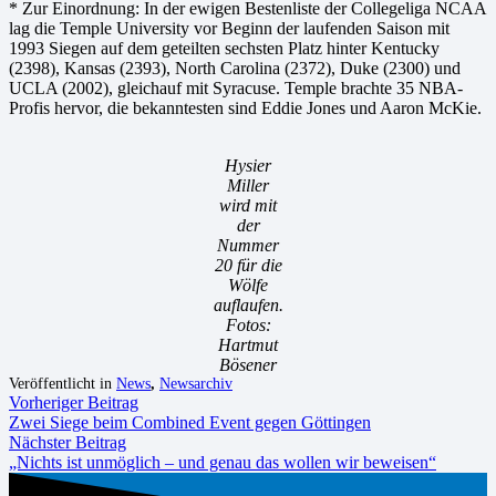
* Zur Einordnung: In der ewigen Bestenliste der Collegeliga NCAA
lag die Temple University vor Beginn der laufenden Saison mit
1993 Siegen auf dem geteilten sechsten Platz hinter Kentucky
(2398), Kansas (2393), North Carolina (2372), Duke (2300) und
UCLA (2002), gleichauf mit Syracuse. Temple brachte 35 NBA-
Profis hervor, die bekanntesten sind Eddie Jones und Aaron McKie.
Hysier
Miller
wird mit
der
Nummer
20 für die
Wölfe
auflaufen.
Fotos:
Hartmut
Bösener
Veröffentlicht in
News
,
Newsarchiv
Vorheriger Beitrag
Zwei Siege beim Combined Event gegen Göttingen
Nächster Beitrag
„Nichts ist unmöglich – und genau das wollen wir beweisen“