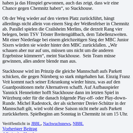
haben ja das Hinspiel gewonnen, auch das zeigt, dass wir eine
Chance gegen Chemnitz haben“, so Stackhouse.
Ob der Weg wieder auf den vierten Platz zurückführt, hängt
allerdings nicht allein von einem Sieg der Weißenfelser in Chemnitz
ab. Parallel spielen die Crailsheim Merlins, die derzeit Rang vier
belegen, beim TSV Tröster Breitengüßbach, dem Tabellenzweiten.
Mit einer Niederlage bei einem gleichzeitigen Sieg der MBC Junior
Sixers würden sie wieder hinter den MBC zurückfallen. „Wir
schauen aber nur auf uns, müssen uns nicht um die anderen
Ergebnisse kümmern“, meint Stackhouse. Sein Team müsse
gewinnen, alles andere blende man aus.
Stackhouse wird im Prinzip die gleiche Mannschaft aufs Parkett
schicken, die gegen Nürnberg so stark mitgehalten hat. Einzig Franz
Veit kommt nach seiner Erkrankung wieder hinzu, was auf den
Guardpositionen mehr Alternativen schafft. Auf Aufbauspieler
Yannick Hennelotter hofft Stackhouse dann im letzten Spiel in
Würzburg oder für die danach folgende Play-off- oder Play-down-
Runde. Michel Radestock, der als sicherster Dreier-Schütze in der
Mannschaft gilt, wird wohl diese Saison nicht mehr aufs Parkett
zurückkehren. Spielbeginn am Sonntag in Chemnitz ist um 15 Uhr.
Veröffentlicht in
JBBL
,
Nachwuchsnews
,
NBBL
Vorheriger Beitrag