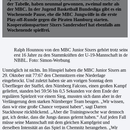
der Tabelle, haben neunmal gewonnen, zweimal mehr als
der MBC. In der Jugend Basketball Bundesliga gibt es ein
Wochenende Pause, ehe die MBC Jungwölfe in die erste
Play-off-Runde gegen die Piraten Hamburg starten.
Kooperationspartner Sixers Sandersdorf hat ebenfalls am
Wochenende spielfrei.
Ralph Hounnou von den MBC Junior Sixers gehört trotz seiner
erst 16 Jahre zu den Stammkräften der U-19-Mannschaft in der
NBBL. Foto: Simon-Werbung
Unmöglich ist nichts. Im Hinspiel haben die MBC Junior Sixers am
29. Oktober mit 77:67 den Chemnitzern eine Niederlage
eingebrockt. Und zuletzt haben sie am vorigen Sonntag dem
Überflieger der Staffel, den Nürnberg Falcons, einen großen Kampf
geliefert, standen bei 59:56 bis 0,5 Sekunden vor dem Ende der
regulären Spielzeit vor einem Sieg, mussten sich dann aber in der
Verlängerung dem starken Nürnberger Team beugen. „Wir wissen,
dass wir eine große Chance verpasst haben“, sagt Darren
Stackhouse rückblickend. „Aber die Trainingswoche war dennoch
gut, ich denke, dass die Jungs daraus gelernt haben.“ Auf jeden Fall
müsse seine Mannschaft mit dem gleichen Kampfgeist und
derselben Intensität an das Spiel in Chemnitz herangehen. „Wir