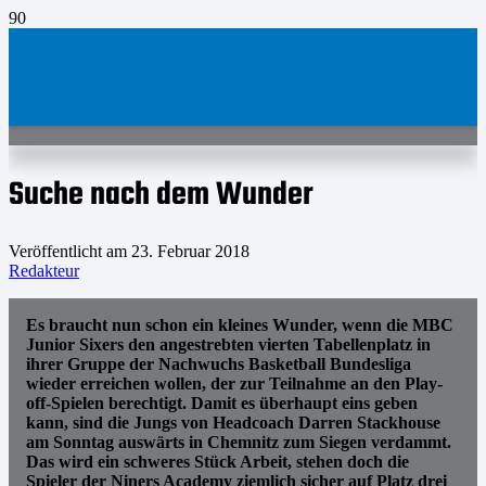
Suche nach dem Wunder
Veröffentlicht am
23. Februar 2018
Redakteur
Es braucht nun schon ein kleines Wunder, wenn die MBC
Junior Sixers den angestrebten vierten Tabellenplatz in
ihrer Gruppe der Nachwuchs Basketball Bundesliga
wieder erreichen wollen, der zur Teilnahme an den Play-
off-Spielen berechtigt. Damit es überhaupt eins geben
kann, sind die Jungs von Headcoach Darren Stackhouse
am Sonntag auswärts in Chemnitz zum Siegen verdammt.
Das wird ein schweres Stück Arbeit, stehen doch die
Spieler der Niners Academy ziemlich sicher auf Platz drei