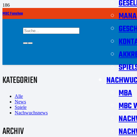
GESEL
MANA
MBC Fanshop
GESCH
KONT
AKKRE
SPIEL
KATEGORIEN
NACHWUC
MBA
Alle
News
MBC W
Spiele
Nachwuchsnews
NACH
ARCHIV
NACH