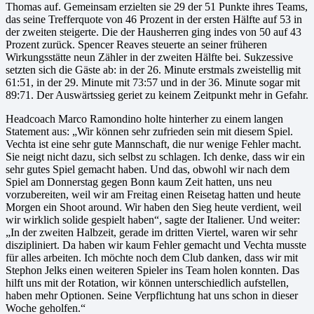
Thomas auf. Gemeinsam erzielten sie 29 der 51 Punkte ihres Teams,
das seine Trefferquote von 46 Prozent in der ersten Hälfte auf 53 in
der zweiten steigerte. Die der Hausherren ging indes von 50 auf 43
Prozent zurück. Spencer Reaves steuerte an seiner früheren
Wirkungsstätte neun Zähler in der zweiten Hälfte bei. Sukzessive
setzten sich die Gäste ab: in der 26. Minute erstmals zweistellig mit
61:51, in der 29. Minute mit 73:57 und in der 36. Minute sogar mit
89:71. Der Auswärtssieg geriet zu keinem Zeitpunkt mehr in Gefahr.
Headcoach Marco Ramondino holte hinterher zu einem langen
Statement aus: „Wir können sehr zufrieden sein mit diesem Spiel.
Vechta ist eine sehr gute Mannschaft, die nur wenige Fehler macht.
Sie neigt nicht dazu, sich selbst zu schlagen. Ich denke, dass wir ein
sehr gutes Spiel gemacht haben. Und das, obwohl wir nach dem
Spiel am Donnerstag gegen Bonn kaum Zeit hatten, uns neu
vorzubereiten, weil wir am Freitag einen Reisetag hatten und heute
Morgen ein Shoot around. Wir haben den Sieg heute verdient, weil
wir wirklich solide gespielt haben“, sagte der Italiener. Und weiter:
„In der zweiten Halbzeit, gerade im dritten Viertel, waren wir sehr
diszipliniert. Da haben wir kaum Fehler gemacht und Vechta musste
für alles arbeiten. Ich möchte noch dem Club danken, dass wir mit
Stephon Jelks einen weiteren Spieler ins Team holen konnten. Das
hilft uns mit der Rotation, wir können unterschiedlich aufstellen,
haben mehr Optionen. Seine Verpflichtung hat uns schon in dieser
Woche geholfen.“