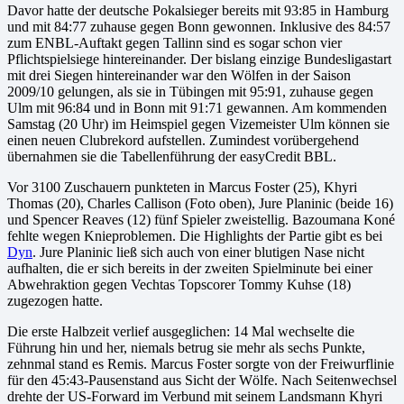
Davor hatte der deutsche Pokalsieger bereits mit 93:85 in Hamburg
und mit 84:77 zuhause gegen Bonn gewonnen. Inklusive des 84:57
zum ENBL-Auftakt gegen Tallinn sind es sogar schon vier
Pflichtspielsiege hintereinander. Der bislang einzige Bundesligastart
mit drei Siegen hintereinander war den Wölfen in der Saison
2009/10 gelungen, als sie in Tübingen mit 95:91, zuhause gegen
Ulm mit 96:84 und in Bonn mit 91:71 gewannen. Am kommenden
Samstag (20 Uhr) im Heimspiel gegen Vizemeister Ulm können sie
einen neuen Clubrekord aufstellen. Zumindest vorübergehend
übernahmen sie die Tabellenführung der easyCredit BBL.
Vor 3100 Zuschauern punkteten in Marcus Foster (25), Khyri
Thomas (20), Charles Callison (Foto oben), Jure Planinic (beide 16)
und Spencer Reaves (12) fünf Spieler zweistellig. Bazoumana Koné
fehlte wegen Knieproblemen. Die Highlights der Partie gibt es bei
Dyn
. Jure Planinic ließ sich auch von einer blutigen Nase nicht
aufhalten, die er sich bereits in der zweiten Spielminute bei einer
Abwehraktion gegen Vechtas Topscorer Tommy Kuhse (18)
zugezogen hatte.
Die erste Halbzeit verlief ausgeglichen: 14 Mal wechselte die
Führung hin und her, niemals betrug sie mehr als sechs Punkte,
zehnmal stand es Remis. Marcus Foster sorgte von der Freiwurflinie
für den 45:43-Pausenstand aus Sicht der Wölfe. Nach Seitenwechsel
drehte der US-Forward im Verbund mit seinem Landsmann Khyri