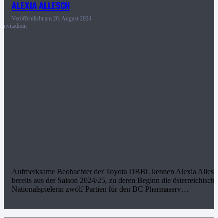
ALEXIA ALLESCH
Veröffentlicht am
26. August 2024
nviiadmin
Aufmerksame Beobachter der Toyota DBBL kennen Alexia Allesc
bereits aus der Saison 2024/25, zu deren Beginn die österreichische
Nationalspielerin zwölf Partien für den BC Pharmaserv…