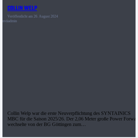
COLLIN WELP
Veröffentlicht am
26. August 2024
nviiadmin
Collin Welp war die erste Neuverpflichtung des SYNTAINICS
MBC für die Saison 2025/26. Der 2,06 Meter große Power Forwa
wechselte von der BG Göttingen zum…