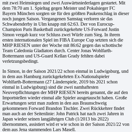
mit zwei Heimsiegen und zwei Auswärtsniederlagen gestartet. Mit
dem 78:70 am 1. Spieltag gegen Meister und Pokalsieger FC
Bayern München sorgten sie für den größten Paukenschlag in dieser
noch jungen Saison. Vergangenen Samstag verloren sie das
Schwabenderby in Ulm knapp mit 62:63. Der von Eurocup-
Champion Paris Basketball zurückgekehrte US-Forward Justin
Simon vergab kurz vor Schluss zwei Würfe zum Sieg. In ihrem
ersten internationalen Spiel im FIBA Europe Cup setzten sich die
MHP RIESEN unter der Woche mit 86:62 gegen das schottische
Team Caledonia Gladiators durch. Center Jonas Wohlfarth-
Bottermann und US-Guard Kellan Grady fehlten dabei
verletzungsbedingt.
In Simon, in der Saison 2021/22 schon einmal in Ludwigsburg, und
in dem aus Hamburg zurückgekehrten Ex-Nationalspieler
Wohlfarth-Bottermann (27 Länderspiele, 2019 bis 2021 schon
einmal in Ludwigsburg) sind die zwei namhaftesten
Neuverpflichtungen der MHP RIESEN bereits genannt, die auf den
Importstellen wieder einmal alle Spieler ausgetauscht haben. Große
Erwartungen setzt man zudem in den aus Braunschweig
gekommenen Forward Brandon Tischler. Zwei Rückkehrer findet
man auch an der Seitenlinie: John Patrick hat nach zwei Jahren in
Japan wieder seinen langjährigen Club (1/2013 bis 2022)
übernommen, assistiert wird er wie schon in der Saison 2021/22 von
dem aus Jena stammenden Lars Masell.