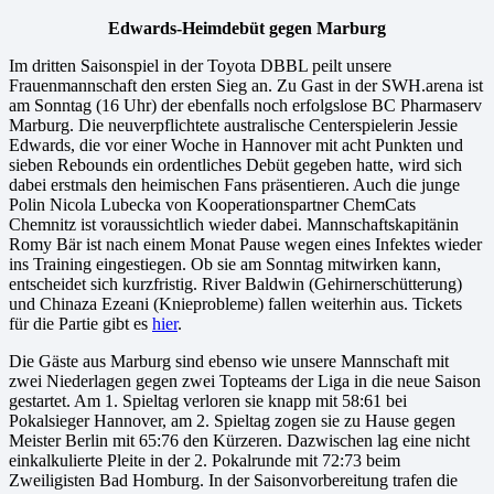
Edwards-Heimdebüt gegen Marburg
Im dritten Saisonspiel in der Toyota DBBL peilt unsere
Frauenmannschaft den ersten Sieg an. Zu Gast in der SWH.arena ist
am Sonntag (16 Uhr) der ebenfalls noch erfolgslose BC Pharmaserv
Marburg. Die neuverpflichtete australische Centerspielerin Jessie
Edwards, die vor einer Woche in Hannover mit acht Punkten und
sieben Rebounds ein ordentliches Debüt gegeben hatte, wird sich
dabei erstmals den heimischen Fans präsentieren. Auch die junge
Polin Nicola Lubecka von Kooperationspartner ChemCats
Chemnitz ist voraussichtlich wieder dabei. Mannschaftskapitänin
Romy Bär ist nach einem Monat Pause wegen eines Infektes wieder
ins Training eingestiegen. Ob sie am Sonntag mitwirken kann,
entscheidet sich kurzfristig. River Baldwin (Gehirnerschütterung)
und Chinaza Ezeani (Knieprobleme) fallen weiterhin aus. Tickets
für die Partie gibt es
hier
.
Die Gäste aus Marburg sind ebenso wie unsere Mannschaft mit
zwei Niederlagen gegen zwei Topteams der Liga in die neue Saison
gestartet. Am 1. Spieltag verloren sie knapp mit 58:61 bei
Pokalsieger Hannover, am 2. Spieltag zogen sie zu Hause gegen
Meister Berlin mit 65:76 den Kürzeren. Dazwischen lag eine nicht
einkalkulierte Pleite in der 2. Pokalrunde mit 72:73 beim
Zweiligisten Bad Homburg. In der Saisonvorbereitung trafen die