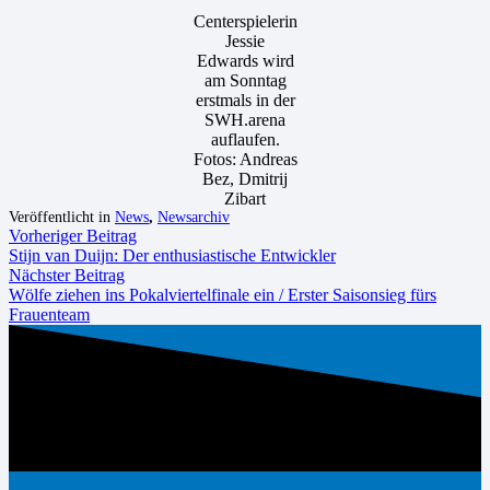
Centerspielerin
Jessie
Edwards wird
am Sonntag
erstmals in der
SWH.arena
auflaufen.
Fotos: Andreas
Bez, Dmitrij
Zibart
Veröffentlicht in
News
,
Newsarchiv
Vorheriger Beitrag
Stijn van Duijn: Der enthusiastische Entwickler
Nächster Beitrag
Wölfe ziehen ins Pokalviertelfinale ein / Erster Saisonsieg fürs
Frauenteam