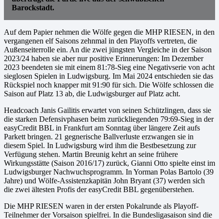
Barockstadt.
Auf dem Papier nehmen die Wölfe gegen die MHP RIESEN, in den
vergangenen elf Saisons zehnmal in den Playoffs vertreten, die
Außenseiterrolle ein. An die zwei jüngsten Vergleiche in der Saison
2023/24 haben sie aber nur positive Erinnerungen: Im Dezember
2023 beendeten sie mit einem 81:78-Sieg eine Negativserie von acht
sieglosen Spielen in Ludwigsburg. Im Mai 2024 entschieden sie das
Rückspiel noch knapper mit 91:90 für sich. Die Wölfe schlossen die
Saison auf Platz 13 ab, die Ludwigsburger auf Platz acht.
Headcoach Janis Gailitis erwartet von seinen Schützlingen, dass sie
die starken Defensivphasen beim zurückliegenden 79:69-Sieg in der
easyCredit BBL in Frankfurt am Sonntag über längere Zeit aufs
Parkett bringen. 21 gegnerische Ballverluste erzwangen sie in
diesem Spiel. In Ludwigsburg wird ihm die Bestbesetzung zur
Verfügung stehen. Martin Breunig kehrt an seine frühere
Wirkungsstätte (Saison 2016/17) zurück, Gianni Otto spielte einst im
Ludwigsburger Nachwuchsprogramm. In Yorman Polas Bartolo (39
Jahre) und Wölfe-Assistenzkapitän John Bryant (37) werden sich
die zwei ältesten Profis der easyCredit BBL gegenüberstehen.
Die MHP RIESEN waren in der ersten Pokalrunde als Playoff-
Teilnehmer der Vorsaison spielfrei. In die Bundesligasaison sind die