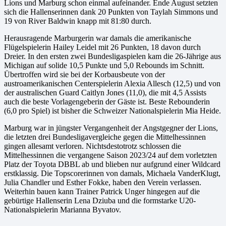
Lions und Marburg schon einmal aufeinander. Ende August setzten
sich die Hallenserinnen dank 20 Punkten von Taylah Simmons und
19 von River Baldwin knapp mit 81:80 durch.
Herausragende Marburgerin war damals die amerikanische
Flügelspielerin Hailey Leidel mit 26 Punkten, 18 davon durch
Dreier. In den ersten zwei Bundesligaspielen kam die 26-Jährige aus
Michigan auf solide 10,5 Punkte und 5,0 Rebounds im Schnitt.
Übertroffen wird sie bei der Korbausbeute von der
austroamerikanischen Centerspielerin Alexia Allesch (12,5) und von
der australischen Guard Caitlyn Jones (11,0), die mit 4,5 Assists
auch die beste Vorlagengeberin der Gäste ist. Beste Rebounderin
(6,0 pro Spiel) ist bisher die Schweizer Nationalspielerin Mia Heide.
Marburg war in jüngster Vergangenheit der Angstgegner der Lions,
die letzten drei Bundesligavergleiche gegen die Mittelhessinnen
gingen allesamt verloren. Nichtsdestotrotz schlossen die
Mittelhessinnen die vergangene Saison 2023/24 auf dem vorletzten
Platz der Toyota DBBL ab und blieben nur aufgrund einer Wildcard
erstklassig. Die Topscorerinnen von damals, Michaela VanderKlugt,
Julia Chandler und Esther Fokke, haben den Verein verlassen.
Weiterhin bauen kann Trainer Patrick Unger hingegen auf die
gebürtige Hallenserin Lena Dziuba und die formstarke U20-
Nationalspielerin Marianna Byvatov.