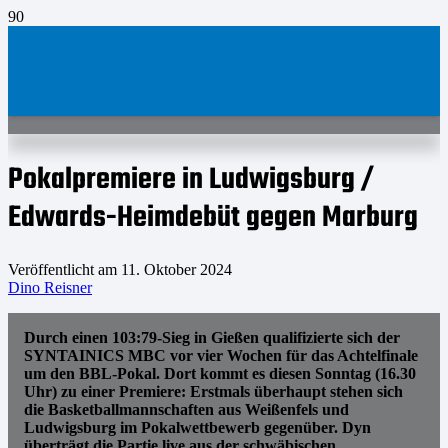
Pokalpremiere in Ludwigsburg /
Edwards-Heimdebüt gegen Marburg
Veröffentlicht am
11. Oktober 2024
Dino Reisner
Durch einen 103:79-Sieg in Gießen qualifizierte sich der
SYNTAINICS MBC vor vier Wochen für das Achtelfinale
um den BBL-Pokal. Dort kommt es diesen Sonntag (16.30
Uhr) zu einer Premiere: Erstmals überhaupt stehen sich
die Basketballmannschaften aus Weißenfels und
Ludwigsburg im Pokalwettbewerb gegenüber. Dyn
überträgt die Partie live aus der schwäbischen