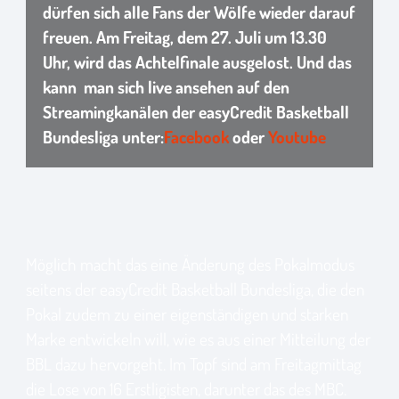
dürfen sich alle Fans der Wölfe wieder darauf
freuen. Am Freitag, dem 27. Juli um 13.30
Uhr, wird das Achtelfinale ausgelost. Und das
kann man sich live ansehen auf den
Streamingkanälen der easyCredit Basketball
Bundesliga unter:
Facebook
oder
Youtube
Möglich macht das eine Änderung des Pokalmodus
seitens der easyCredit Basketball Bundesliga, die den
Pokal zudem zu einer eigenständigen und starken
Marke entwickeln will, wie es aus einer Mitteilung der
BBL dazu hervorgeht. Im Topf sind am Freitagmittag
die Lose von 16 Erstligisten, darunter das des MBC.