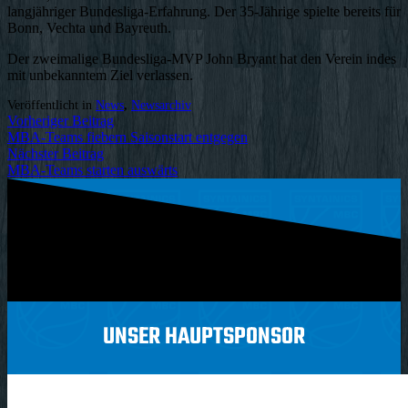
langjähriger Bundesliga-Erfahrung. Der 35-Jährige spielte bereits für
Bonn, Vechta und Bayreuth.
Der zweimalige Bundesliga-MVP John Bryant hat den Verein indes
mit unbekanntem Ziel verlassen.
Veröffentlicht in
News
,
Newsarchiv
Vorheriger Beitrag
MBA-Teams fiebern Saisonstart entgegen
Nächster Beitrag
MBA-Teams starten auswärts
UNSER HAUPTSPONSOR