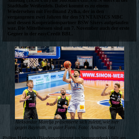
Samstag (19.30 Uhr) die JobStairs GIESSEN 46ers in der
Stadthalle Weißenfels. Dabei kommt es zu einem
Wiedersehen mit Ferdinand Zylka, der in den
vergangenen zwei Jahren für den SYNTAINICS MBC
und dessen Kooperationspartner BSW Sixers aufgelaufen
war. Die Mittelhessen sind am 7. November auch der erste
Gegner in der easyCredit BBL.
Aleksandar Marelja präsentierte sich zuletzt, wie hier
gegen Bayreuth, in guter Form. Foto: Andrea
s Bez
Philipp Hartwich (Bänderverletzung im Sprunggelenk) fällt am