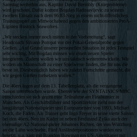
Samstag weiterhin aus, Kapitän David Brembly (Knieprobleme)
wird geschont. Dafür kommt Bogdan Radosavljevic zu seinem
zweiten Einsatz nach dem 96:83-Sieg in einem nicht-öffentlichen
Trainingsspiel am Mittwochabend gegen den ambitionierten ProA-
Ligisten Rostock Seawolves.
„Wir stecken immer noch mitten in der Vorbereitung“, sagt
Headcoach Silvano Poropat vor der Pokal-Generalprobe gegen
Gießen. „Auf Grund unserer personellen Situation ist jedes Testspiel
sehr wichtig. Mit Bogdan müssen wir einen neuen Spieler
integrieren. Zudem wollen wir uns taktisch weiterentwickeln. Wir
wollen als Mannschaft zu einer Spielweise finden, die für uns die
beste ist. Diesbezüglich haben wir zuletzt Fortschritte gemacht, die
wir gegen Gießen fortsetzen wollen.“
Die 46ers lagen auf dem 13. Tabellenplatz, als die vergangene
Saison unterbrochen wurde. Ebenso wie der SYNTAINICS MBC
entschieden sie sich gegen eine Teilnahme am Finalturnier in
München. Als Geschäftsführer und Sportdirektor zieht nun der
langjährige Nationalspieler und Europameister von 1993, Michael
Koch, die Fäden. Als Trainer geht Ingo Freyer in seine vierte Saison
bei den 46ers. Neu im Kader ist neben Ferdinand Zylka auch der
ehemalige A2-Nationalspieler Johannes Richter, der von Würzburg
an die Lahn wechselte. Fünf Ausländerpositionen wurden neu
besetzt, u.a. kam mit Brandon Bowman ein US-Amerikaner mit