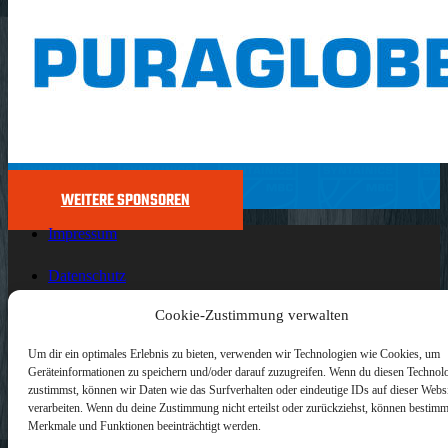
WEITERE SPONSOREN
Impressum
Datenschutz
Cookie-Zustimmung verwalten
Cookie-Richtlinie (EU)
Um dir ein optimales Erlebnis zu bieten, verwenden wir Technologien wie Cookies, um
Der SYNTAINICS MBC live und auf Abruf bei Dyn
Geräteinformationen zu speichern und/oder darauf zuzugreifen. Wenn du diesen Technol
zustimmst, können wir Daten wie das Surfverhalten oder eindeutige IDs auf dieser Webs
Copyright 2024 – MBM GmbH
verarbeiten. Wenn du deine Zustimmung nicht erteilst oder zurückziehst, können bestimm
Merkmale und Funktionen beeinträchtigt werden.