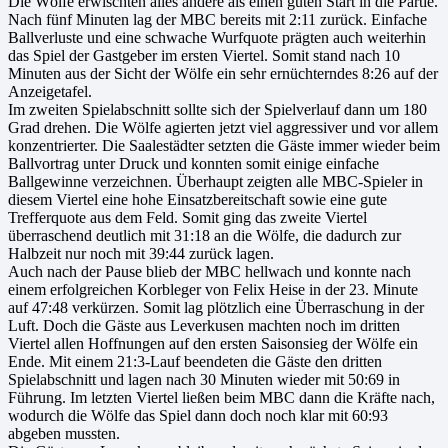
Die Wölfe erwischten alles andere als einen guten Start in die Partie.
Nach fünf Minuten lag der MBC bereits mit 2:11 zurück. Einfache
Ballverluste und eine schwache Wurfquote prägten auch weiterhin
das Spiel der Gastgeber im ersten Viertel. Somit stand nach 10
Minuten aus der Sicht der Wölfe ein sehr ernüchterndes 8:26 auf der
Anzeigetafel.
Im zweiten Spielabschnitt sollte sich der Spielverlauf dann um 180
Grad drehen. Die Wölfe agierten jetzt viel aggressiver und vor allem
konzentrierter. Die Saalestädter setzten die Gäste immer wieder beim
Ballvortrag unter Druck und konnten somit einige einfache
Ballgewinne verzeichnen. Überhaupt zeigten alle MBC-Spieler in
diesem Viertel eine hohe Einsatzbereitschaft sowie eine gute
Trefferquote aus dem Feld. Somit ging das zweite Viertel
überraschend deutlich mit 31:18 an die Wölfe, die dadurch zur
Halbzeit nur noch mit 39:44 zurück lagen.
Auch nach der Pause blieb der MBC hellwach und konnte nach
einem erfolgreichen Korbleger von Felix Heise in der 23. Minute
auf 47:48 verkürzen. Somit lag plötzlich eine Überraschung in der
Luft. Doch die Gäste aus Leverkusen machten noch im dritten
Viertel allen Hoffnungen auf den ersten Saisonsieg der Wölfe ein
Ende. Mit einem 21:3-Lauf beendeten die Gäste den dritten
Spielabschnitt und lagen nach 30 Minuten wieder mit 50:69 in
Führung. Im letzten Viertel ließen beim MBC dann die Kräfte nach,
wodurch die Wölfe das Spiel dann doch noch klar mit 60:93
abgeben mussten.