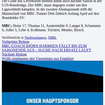
Die Gäste aus Leverkusen bleiben damit auch nächste Saison in der
U19-Bundesliga. Der MBC muss dagegen weiter um den
Ligaverbleib kämpfen. In der zweiten Abstiegsrunde trifft die
Mannschaft von MBC-Trainer Dirk Dittrich Anfang April auf den
Bramfelder SV.
MBC:
Heise 17, Thomas 11, Austermühle 9, Langer 8, Schumann
6, Adler 5, Lebe 4, Kollmann, Teichert, Metzke, Busch.
Veröffentlicht in
Nachwuchsnews
,
NBBL
Vorheriger Beitrag
MBC-COACH BJÖRN HARMSEN FÄLLT BIS ZUM
SAISONENDE AUS – SUCHE NACH ERSATZ LÄUFT
Nächster Beitrag
Wölfe empfangen den Vizemeister aus Frankfurt
UNSER HAUPTSPONSOR