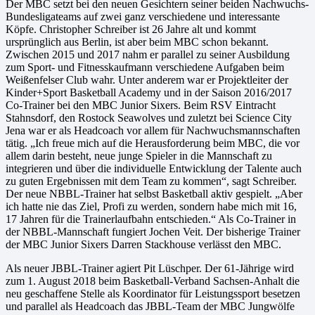
Der MBC setzt bei den neuen Gesichtern seiner beiden Nachwuchs-
Bundesligateams auf zwei ganz verschiedene und interessante
Köpfe. Christopher Schreiber ist 26 Jahre alt und kommt
ursprünglich aus Berlin, ist aber beim MBC schon bekannt.
Zwischen 2015 und 2017 nahm er parallel zu seiner Ausbildung
zum Sport- und Fitnesskaufmann verschiedene Aufgaben beim
Weißenfelser Club wahr. Unter anderem war er Projektleiter der
Kinder+Sport Basketball Academy und in der Saison 2016/2017
Co-Trainer bei den MBC Junior Sixers. Beim RSV Eintracht
Stahnsdorf, den Rostock Seawolves und zuletzt bei Science City
Jena war er als Headcoach vor allem für Nachwuchsmannschaften
tätig. „Ich freue mich auf die Herausforderung beim MBC, die vor
allem darin besteht, neue junge Spieler in die Mannschaft zu
integrieren und über die individuelle Entwicklung der Talente auch
zu guten Ergebnissen mit dem Team zu kommen“, sagt Schreiber.
Der neue NBBL-Trainer hat selbst Basketball aktiv gespielt. „Aber
ich hatte nie das Ziel, Profi zu werden, sondern habe mich mit 16,
17 Jahren für die Trainerlaufbahn entschieden.“ Als Co-Trainer in
der NBBL-Mannschaft fungiert Jochen Veit. Der bisherige Trainer
der MBC Junior Sixers Darren Stackhouse verlässt den MBC.
Als neuer JBBL-Trainer agiert Pit Lüschper. Der 61-Jährige wird
zum 1. August 2018 beim Basketball-Verband Sachsen-Anhalt die
neu geschaffene Stelle als Koordinator für Leistungssport besetzen
und parallel als Headcoach das JBBL-Team der MBC Jungwölfe