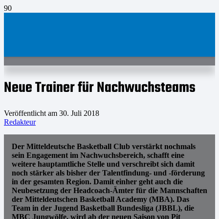
Neue Trainer für Nachwuchsteams
Veröffentlicht am
30. Juli 2018
Redakteur
Der Mitteldeutsche Basketball Club verstärkt nochmals
sein Engagement im Nachwuchsbereich, schafft eine
weitere hauptamtliche Stelle und verschreibt sich damit
noch stärker als bisher der Talentfindung- und -förderung
in der gesamten Region. Damit einher geht auch die
Neubesetzung der Headcoach-Ämter für die Mannschaften
der Mitteldeutschen Basketball Academy (MBA). Das
Team in der Jugend Basketball Bundesliga (JBBL), die
MBC Jungwölfe, wird ab der neuen Saison von Pit