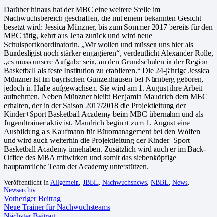
Darüber hinaus hat der MBC eine weitere Stelle im
Nachwuchsbereich geschaffen, die mit einem bekannten Gesicht
besetzt wird: Jessica Münzner, bis zum Sommer 2017 bereits für den
MBC tätig, kehrt aus Jena zurück und wird neue
Schulsportkoordinatorin. „Wir wollen und müssen uns hier als
Bundesligist noch stärker engagieren“, verdeutlicht Alexander Rolle,
„es muss unsere Aufgabe sein, an den Grundschulen in der Region
Basketball als feste Institution zu etablieren.“ Die 24-jährige Jessica
Münzner ist im bayrischen Gunzenhausen bei Nürnberg geboren,
jedoch in Halle aufgewachsen. Sie wird am 1. August ihre Arbeit
aufnehmen. Neben Münzner bleibt Benjamin Maudrich dem MBC
erhalten, der in der Saison 2017/2018 die Projektleitung der
Kinder+Sport Basketball Academy beim MBC übernahm und als
Jugendtrainer aktiv ist. Maudrich beginnt zum 1. August eine
Ausbildung als Kaufmann für Büromanagement bei den Wölfen
und wird auch weiterhin die Projektleitung der Kinder+Sport
Basketball Academy innehaben. Zusätzlich wird auch er im Back-
Office des MBA mitwirken und somit das siebenköpfige
hauptamtliche Team der Academy unterstützen.
Veröffentlicht in
Allgemein
,
JBBL
,
Nachwuchsnews
,
NBBL
,
News
,
Newsarchiv
Vorheriger Beitrag
Neue Trainer für Nachwuchsteams
Nächster Beitrag