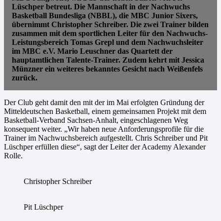
Lüschper betreut. Die Mannschaft in der Nachwuchs
Basketball Bundesliga (NBBL), die MBC Junior Sixers,
übernimmt Christopher Schreiber. Die zwei Trainer bilden
zusammen mit dem sportlichen Leiter für den Nachwuchs-
Leistungsbereich Tomas Grepl und dem Nachwuchsleiter
im MBC e.V. Mario Leuschner das Quartett der
hauptamtlichen Talente-Trainer.
Zudem kehrt mit Jessica
Münzner ein weiteres bekanntes Gesicht nach Weißenfels
zurück.
Der Club geht damit den mit der im Mai erfolgten Gründung der
Mitteldeutschen Basketball, einem gemeinsamen Projekt mit dem
Basketball-Verband Sachsen-Anhalt, eingeschlagenen Weg
konsequent weiter. „Wir haben neue Anforderungsprofile für die
Trainer im Nachwuchsbereich aufgestellt. Chris Schreiber und Pit
Lüschper erfüllen diese“, sagt der Leiter der Academy Alexander
Rolle.
Christopher Schreiber
Pit Lüschper