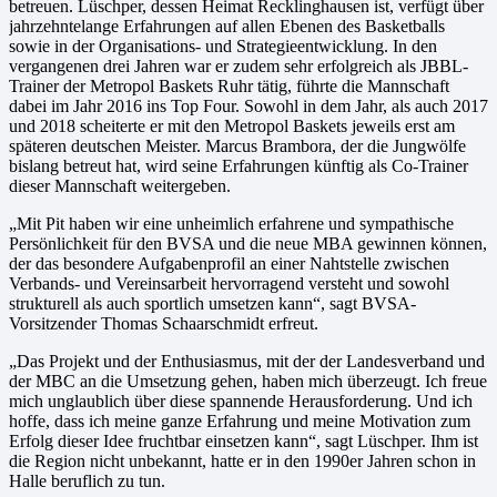
betreuen. Lüschper, dessen Heimat Recklinghausen ist, verfügt über
jahrzehntelange Erfahrungen auf allen Ebenen des Basketballs
sowie in der Organisations- und Strategieentwicklung. In den
vergangenen drei Jahren war er zudem sehr erfolgreich als JBBL-
Trainer der Metropol Baskets Ruhr tätig, führte die Mannschaft
dabei im Jahr 2016 ins Top Four. Sowohl in dem Jahr, als auch 2017
und 2018 scheiterte er mit den Metropol Baskets jeweils erst am
späteren deutschen Meister. Marcus Brambora, der die Jungwölfe
bislang betreut hat, wird seine Erfahrungen künftig als Co-Trainer
dieser Mannschaft weitergeben.
„Mit Pit haben wir eine unheimlich erfahrene und sympathische
Persönlichkeit für den BVSA und die neue MBA gewinnen können,
der das besondere Aufgabenprofil an einer Nahtstelle zwischen
Verbands- und Vereinsarbeit hervorragend versteht und sowohl
strukturell als auch sportlich umsetzen kann“, sagt BVSA-
Vorsitzender Thomas Schaarschmidt erfreut.
„Das Projekt und der Enthusiasmus, mit der der Landesverband und
der MBC an die Umsetzung gehen, haben mich überzeugt. Ich freue
mich unglaublich über diese spannende Herausforderung. Und ich
hoffe, dass ich meine ganze Erfahrung und meine Motivation zum
Erfolg dieser Idee fruchtbar einsetzen kann“, sagt Lüschper. Ihm ist
die Region nicht unbekannt, hatte er in den 1990er Jahren schon in
Halle beruflich zu tun.