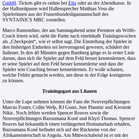
GmbH
. Tickets gibt es online bei
Etix
oder an der Abendkasse. In
der Halbzeitpause wird Hallensprecher Matthias Voss die
Spielerinnen aus der Frauenbundesligamannschaft des
SYNTAINICS MBC vorstellen.
Marco Ramondino, der am Samstagabend seine Premiere als Wölfe-
Coach feiern wird, sieht die Partie nach eineinhalb Trainingswochen
als „Checkpoint“, wie er selbst sagt. Die Einstellung der Spieler in
den bisherigen Einheiten sei hervorragend gewesen, schildert der
Italiener. In den 40 Minuten gegen Bamberg ginge es in erster Linie
darum, dass sich die Spieler auf dem Feld besser kennenlernen, dass
er seine Spieler auf dem Feld besser kennenlerne und dass die
Spieler sein Coaching besser kennenlernen. Er wolle schauen,
welche Fehler gemacht werden, um diese in der Folge korrigieren
zu können.
Trainingsgast aus Litauen
Unter die Lupe nehmen können die Fans die Neuverpflichtungen
Marcus Foster, Collin Welp, RJ Gunn, Jure Planinic und Kresimir
Nikic. Noch fehlen werden Spencer Reaves sowie die
Neuverpflichtungen Bazoumana Koné und Khyri Thomas. Spencer
Reaves hat bekanntlich einen verlängerten Heimaturlaub erhalten,
Bazoumana Koné befindet sich auf der Rückreise von der
Afrikameisterschaft in Angola. Am Mittwochabend ist er mit der