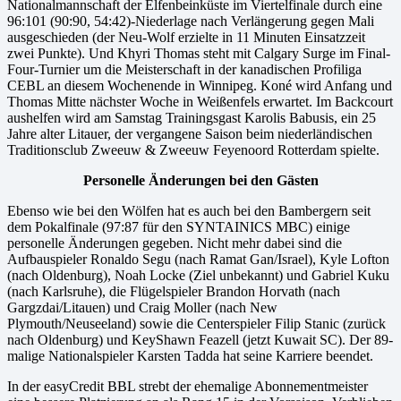
Nationalmannschaft der Elfenbeinküste im Viertelfinale durch eine
96:101 (90:90, 54:42)-Niederlage nach Verlängerung gegen Mali
ausgeschieden (der Neu-Wolf erzielte in 11 Minuten Einsatzzeit
zwei Punkte). Und Khyri Thomas steht mit Calgary Surge im Final-
Four-Turnier um die Meisterschaft in der kanadischen Profiliga
CEBL an diesem Wochenende in Winnipeg. Koné wird Anfang und
Thomas Mitte nächster Woche in Weißenfels erwartet. Im Backcourt
aushelfen wird am Samstag Trainingsgast Karolis Babusis, ein 25
Jahre alter Litauer, der vergangene Saison beim niederländischen
Traditionsclub Zweeuw & Zweeuw Feyenoord Rotterdam spielte.
Personelle Änderungen bei den Gästen
Ebenso wie bei den Wölfen hat es auch bei den Bambergern seit
dem Pokalfinale (97:87 für den SYNTAINICS MBC) einige
personelle Änderungen gegeben. Nicht mehr dabei sind die
Aufbauspieler Ronaldo Segu (nach Ramat Gan/Israel), Kyle Lofton
(nach Oldenburg), Noah Locke (Ziel unbekannt) und Gabriel Kuku
(nach Karlsruhe), die Flügelspieler Brandon Horvath (nach
Gargzdai/Litauen) und Craig Moller (nach New
Plymouth/Neuseeland) sowie die Centerspieler Filip Stanic (zurück
nach Oldenburg) und KeyShawn Feazell (jetzt Kuwait SC). Der 89-
malige Nationalspieler Karsten Tadda hat seine Karriere beendet.
In der easyCredit BBL strebt der ehemalige Abonnementmeister