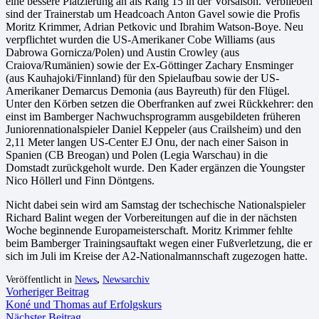
eine bessere Platzierung an als Rang 15 in der Vorsaison. Verblieben
sind der Trainerstab um Headcoach Anton Gavel sowie die Profis
Moritz Krimmer, Adrian Petkovic und Ibrahim Watson-Boye. Neu
verpflichtet wurden die US-Amerikaner Cobe Williams (aus
Dabrowa Gornicza/Polen) und Austin Crowley (aus
Craiova/Rumänien) sowie der Ex-Göttinger Zachary Ensminger
(aus Kauhajoki/Finnland) für den Spielaufbau sowie der US-
Amerikaner Demarcus Demonia (aus Bayreuth) für den Flügel.
Unter den Körben setzen die Oberfranken auf zwei Rückkehrer: den
einst im Bamberger Nachwuchsprogramm ausgebildeten früheren
Juniorennationalspieler Daniel Keppeler (aus Crailsheim) und den
2,11 Meter langen US-Center EJ Onu, der nach einer Saison in
Spanien (CB Breogan) und Polen (Legia Warschau) in die
Domstadt zurückgeholt wurde. Den Kader ergänzen die Youngster
Nico Höllerl und Finn Döntgens.
Nicht dabei sein wird am Samstag der tschechische Nationalspieler
Richard Balint wegen der Vorbereitungen auf die in der nächsten
Woche beginnende Europameisterschaft. Moritz Krimmer fehlte
beim Bamberger Trainingsauftakt wegen einer Fußverletzung, die er
sich im Juli im Kreise der A2-Nationalmannschaft zugezogen hatte.
Veröffentlicht in
News
,
Newsarchiv
Vorheriger Beitrag
Koné und Thomas auf Erfolgskurs
Nächster Beitrag