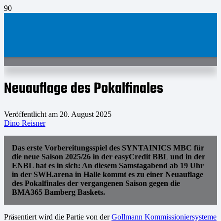
Neuauflage des Pokalfinales
Veröffentlicht am
20. August 2025
Dino Reisner
Das erste Vorbereitungsspiel des SYNTAINICS MBC für
die neue Saison 2025/26 in der easyCredit BBL und in der
ENBL hat es in sich: An diesem Samstagabend ab 19 Uhr
in der SWH.arena in Halle kommt es zu einer Neuauflage
des Pokalfinales der vergangenen Saison gegen die
BMA365 Bamberg Baskets.
Präsentiert wird die Partie von der
Gollmann Kommissioniersysteme