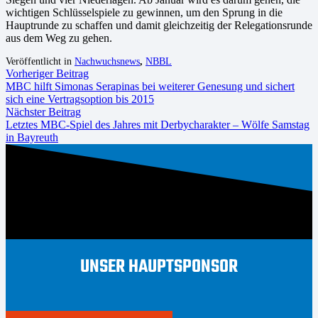
wichtigen Schlüsselspiele zu gewinnen, um den Sprung in die
Hauptrunde zu schaffen und damit gleichzeitig der Relegationsrunde
aus dem Weg zu gehen.
Veröffentlicht in
Nachwuchsnews
,
NBBL
Vorheriger Beitrag
MBC hilft Simonas Serapinas bei weiterer Genesung und sichert
sich eine Vertragsoption bis 2015
Nächster Beitrag
Letztes MBC-Spiel des Jahres mit Derbycharakter – Wölfe Samstag
in Bayreuth
UNSER HAUPTSPONSOR