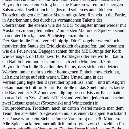
Bayreuth musste ein Erfolg her – die Franken waren im bisherigen
Saisonverlauf selbst noch sieglos und sollten es auch bleiben.
Trotzdem gingen die Junior Sixers mit großem Respekt in die Partie,
in Anerkennung des durchaus vorhandenen Talents der
Oberfranken, die ebenso wie die MBC-Youngster immer wieder mit
Ausfällen zu kämpfen hatten. Zum ersten Mal in der Spielzeit stand
man unter Druck, einen Pflichtsieg einzufahren.
Der Start in die Partie verlief holprig. Die Gastgeber waren hoch
motiviert den Status der Erfolglosigkeit abzustreifen, und begannen
wie die Feuerwehr. Dagegen schien für die MBC-Jungs der Korb
wie vernagelt, ob Distanzwürfe, Korbleger oder Freiwürfe – kaum
ein Ball fiel rein und so stand es nach zehn Minuten 20:7 für
Bayreuth. Doch die Reaktion des Teams, dass sich in den letzten
Wochen immer mehr zu einer homogenen Einheit entwickelt hat,
ließ nicht lange auf sich warten. Eine Umstellung in der
Verteidigung legte den Bayreuther Spielfluss lahm – und im Angriff
bekam man Schritt für Schritt Kontrolle in das Spiel und attackierte
die Bayreuther 3-2-Zonenverteidigung besser. Bis zur Pause hatte
man auf einen Zwei-Punkte-Rückstand verkürzt, jedoch auch schon
zwei Leistungsträger (Sroczynski und Winterstein) in
Foulproblemen. Trotzdem, auch im dritten Viertel merkte man dem
Team den absoluten Siegeswillen an, aus einem knappen Rückstand
zur Pause wurde ein Sieben-Punkte Vorsprung nach 30 Minuten.
Alle Spieler ackerten unermüdlich und sorgten zwischenzeitlich für
einen zweistelligen Vorsprung. Einzige Sorge blieb bis zum Ende