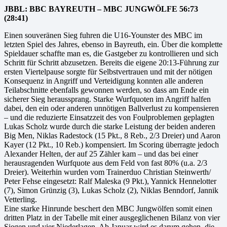
JBBL: BBC BAYREUTH – MBC JUNGWÖLFE 56:73
(28:41)
Einen souveränen Sieg fuhren die U16-Younster des MBC im
letzten Spiel des Jahres, ebenso in Bayreuth, ein. Über die komplette
Spieldauer schaffte man es, die Gastgeber zu kontrollieren und sich
Schritt für Schritt abzusetzen. Bereits die eigene 20:13-Führung zur
ersten Viertelpause sorgte für Selbstvertrauen und mit der nötigen
Konsequenz in Angriff und Verteidigung konnten alle anderen
Teilabschnitte ebenfalls gewonnen werden, so dass am Ende ein
sicherer Sieg heraussprang. Starke Wurfquoten im Angriff halfen
dabei, den ein oder anderen unnötigen Ballverlust zu kompensieren
– und die reduzierte Einsatzzeit des von Foulproblemen geplagten
Lukas Scholz wurde durch die starke Leistung der beiden anderen
Big Men, Niklas Radestock (15 Pkt., 8 Reb., 2/3 Dreier) und Aaron
Kayer (12 Pkt., 10 Reb.) kompensiert. Im Scoring überragte jedoch
Alexander Helten, der auf 25 Zähler kam – und das bei einer
herausragenden Wurfquote aus dem Feld von fast 80% (u.a. 2/3
Dreier). Weiterhin wurden vom Trainerduo Christian Steinwerth/
Peter Fehse eingesetzt: Ralf Maleska (9 Pkt.), Yannick Hennelotter
(7), Simon Grünzig (3), Lukas Scholz (2), Niklas Benndorf, Jannik
Vetterling.
Eine starke Hinrunde beschert den MBC Jungwölfen somit einen
dritten Platz in der Tabelle mit einer ausgeglichenen Bilanz von vier
Siegen und vier Niederlagen. Ab Januar wird es darum gehen, die