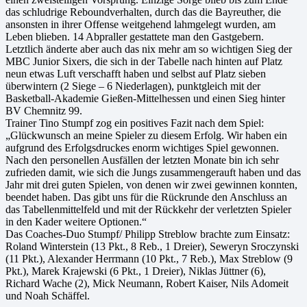
das schludrige Reboundverhalten, durch das die Bayreuther, die
ansonsten in ihrer Offense weitgehend lahmgelegt wurden, am
Leben blieben. 14 Abpraller gestattete man den Gastgebern.
Letztlich änderte aber auch das nix mehr am so wichtigen Sieg der
MBC Junior Sixers, die sich in der Tabelle nach hinten auf Platz
neun etwas Luft verschafft haben und selbst auf Platz sieben
überwintern (2 Siege – 6 Niederlagen), punktgleich mit der
Basketball-Akademie Gießen-Mittelhessen und einen Sieg hinter
BV Chemnitz 99.
Trainer Tino Stumpf zog ein positives Fazit nach dem Spiel:
„Glückwunsch an meine Spieler zu diesem Erfolg. Wir haben ein
aufgrund des Erfolgsdruckes enorm wichtiges Spiel gewonnen.
Nach den personellen Ausfällen der letzten Monate bin ich sehr
zufrieden damit, wie sich die Jungs zusammengerauft haben und das
Jahr mit drei guten Spielen, von denen wir zwei gewinnen konnten,
beendet haben. Das gibt uns für die Rückrunde den Anschluss an
das Tabellenmittelfeld und mit der Rückkehr der verletzten Spieler
in den Kader weitere Optionen.“
Das Coaches-Duo Stumpf/ Philipp Streblow brachte zum Einsatz:
Roland Winterstein (13 Pkt., 8 Reb., 1 Dreier), Seweryn Sroczynski
(11 Pkt.), Alexander Herrmann (10 Pkt., 7 Reb.), Max Streblow (9
Pkt.), Marek Krajewski (6 Pkt., 1 Dreier), Niklas Jüttner (6),
Richard Wache (2), Mick Neumann, Robert Kaiser, Nils Adomeit
und Noah Schäffel.