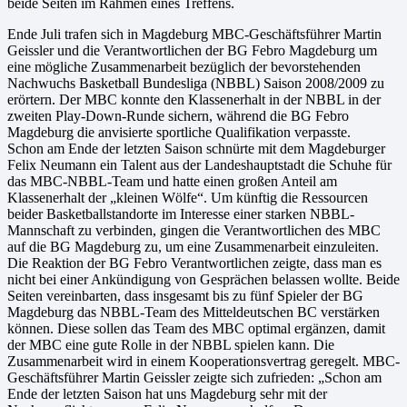
beide Seiten im Rahmen eines Treffens.
Ende Juli trafen sich in Magdeburg MBC-Geschäftsführer Martin
Geissler und die Verantwortlichen der BG Febro Magdeburg um
eine mögliche Zusammenarbeit bezüglich der bevorstehenden
Nachwuchs Basketball Bundesliga (NBBL) Saison 2008/2009 zu
erörtern. Der MBC konnte den Klassenerhalt in der NBBL in der
zweiten Play-Down-Runde sichern, während die BG Febro
Magdeburg die anvisierte sportliche Qualifikation verpasste.
Schon am Ende der letzten Saison schnürte mit dem Magdeburger
Felix Neumann ein Talent aus der Landeshauptstadt die Schuhe für
das MBC-NBBL-Team und hatte einen großen Anteil am
Klassenerhalt der „kleinen Wölfe“. Um künftig die Ressourcen
beider Basketballstandorte im Interesse einer starken NBBL-
Mannschaft zu verbinden, gingen die Verantwortlichen des MBC
auf die BG Magdeburg zu, um eine Zusammenarbeit einzuleiten.
Die Reaktion der BG Febro Verantwortlichen zeigte, dass man es
nicht bei einer Ankündigung von Gesprächen belassen wollte. Beide
Seiten vereinbarten, dass insgesamt bis zu fünf Spieler der BG
Magdeburg das NBBL-Team des Mitteldeutschen BC verstärken
können. Diese sollen das Team des MBC optimal ergänzen, damit
der MBC eine gute Rolle in der NBBL spielen kann. Die
Zusammenarbeit wird in einem Kooperationsvertrag geregelt. MBC-
Geschäftsführer Martin Geissler zeigte sich zufrieden: „Schon am
Ende der letzten Saison hat uns Magdeburg sehr mit der