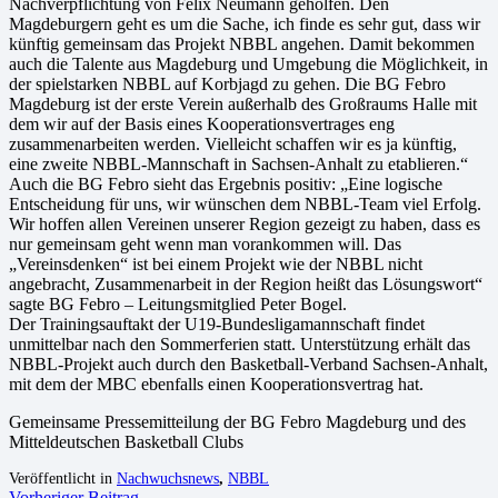
Nachverpflichtung von Felix Neumann geholfen. Den
Magdeburgern geht es um die Sache, ich finde es sehr gut, dass wir
künftig gemeinsam das Projekt NBBL angehen. Damit bekommen
auch die Talente aus Magdeburg und Umgebung die Möglichkeit, in
der spielstarken NBBL auf Korbjagd zu gehen. Die BG Febro
Magdeburg ist der erste Verein außerhalb des Großraums Halle mit
dem wir auf der Basis eines Kooperationsvertrages eng
zusammenarbeiten werden. Vielleicht schaffen wir es ja künftig,
eine zweite NBBL-Mannschaft in Sachsen-Anhalt zu etablieren.“
Auch die BG Febro sieht das Ergebnis positiv: „Eine logische
Entscheidung für uns, wir wünschen dem NBBL-Team viel Erfolg.
Wir hoffen allen Vereinen unserer Region gezeigt zu haben, dass es
nur gemeinsam geht wenn man vorankommen will. Das
„Vereinsdenken“ ist bei einem Projekt wie der NBBL nicht
angebracht, Zusammenarbeit in der Region heißt das Lösungswort“
sagte BG Febro – Leitungsmitglied Peter Bogel.
Der Trainingsauftakt der U19-Bundesligamannschaft findet
unmittelbar nach den Sommerferien statt. Unterstützung erhält das
NBBL-Projekt auch durch den Basketball-Verband Sachsen-Anhalt,
mit dem der MBC ebenfalls einen Kooperationsvertrag hat.
Gemeinsame Pressemitteilung der BG Febro Magdeburg und des
Mitteldeutschen Basketball Clubs
Veröffentlicht in
Nachwuchsnews
,
NBBL
Vorheriger Beitrag