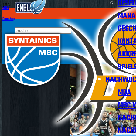
GESEL
MBC
MANA
Fanshop
GESCH
KONT
AKKRE
SPIEL
NACHWUC
MBA
MBC W
NACH
NACH