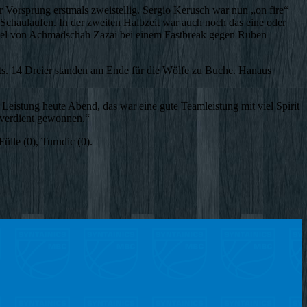
Vorsprung erstmals zweistellig. Sergio Kerusch war nun „on fire“
 Schaulaufen. In der zweiten Halbzeit war auch noch das eine oder
unnel von Achmadschah Zazai bei einem Fastbreak gegen Ruben
s. 14 Dreier standen am Ende für die Wölfe zu Buche. Hanaus
Leistung heute Abend, das war eine gute Teamleistung mit viel Spirit
n verdient gewonnen.“
ülle (0), Turudic (0).