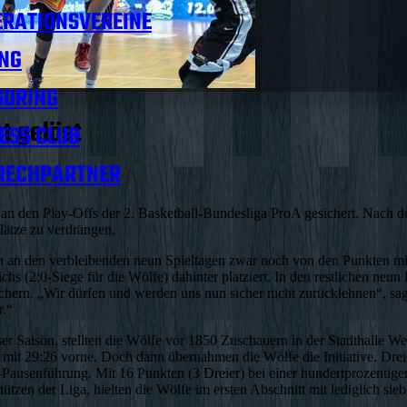
RATIONSVEREINE
NG
SORING
t gelöst
ESS CLUB
RECHPARTNER
hme an den Play-Offs der 2. Basketball-Bundesliga ProA gesichert. N
lätze zu verdrängen.
ten an den verbleibenden neun Spieltagen zwar noch von den Punkten m
hs (2:0-Siege für die Wölfe) dahinter platziert. In den restlichen neun 
 sichern. „Wir dürfen und werden uns nun sicher nicht zurücklehnen“,
r.“
er Saison, stellten die Wölfe vor 1850 Zuschauern in der Stadthalle We
 mit 29:26 vorne. Doch dann übernahmen die Wölfe die Initiative. Drei
usenführung. Mit 16 Punkten (3 Dreier) bei einer hundertprozentigen
tzen der Liga, hielten die Wölfe im ersten Abschnitt mit lediglich sie