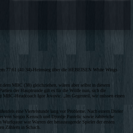
ach dem 77:61 (41:34)-Heimsieg über die HEBEISEN White Wings
it dem MBC (38) gleichziehen, wären aber selbst in diesem
Partien der Hauptrunde gilt es für die Wölfe nun, sich die
 sagt MBC-Headcoach Igor Jovovic. „Im Gegenteil, wir müssen einen
ißenfels eine Viertelstunde lang vor Probleme. Nach einem Dreier
er von Sergio Kerusch und Djordje Pantelic sowie zahlreiche
 Wurfquote war Warren der herausragende Spieler der ersten
ben Zählern in Schach.