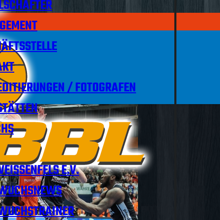
LSCHAFTER
GEMENT
ÄFTSSTELLE
AKT
DITIERUNGEN / FOTOGRAFEN
STÄTTEN
HS
EISSENFELS E.V.
WUCHSNEWS
WUCHSTRAINER