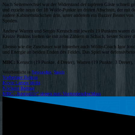
Nach Seitenwechsel war der Widerstand der tapferen Gäste schnell g
und erzielte neun der 18 Wölfe-Punkte im dritten Abschnitt, der mit 
andere Kabinettstückchen drin, unter anderem ein Buzzer Beater von
Spoden.
Andrew Warren und Sergio Kerusch mit jeweils 19 Punkten waren di
Kruize Pinkins hielten sie mit zehn Zählern in Schach, bester Scorer 
Ebenso wie die Zuschauer war hinterher auch Wölfe-Coach Igor Jovovic
und Energie an beiden Enden des Feldes. Das Spiel war defensivbetont
MBC:
Kerusch (19 Punkte, 4 Dreier), Warren (19 Punkte, 3 Dreier), Pan
Veröffentlicht in
Newsarchiv
,
Spiele
Vorheriger Beitrag
Kevin Larsen bleibt
Nächster Beitrag
MBC „Jungwölfe“ siegen zum Vorrundenabschluss