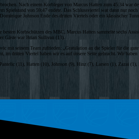
ebrochen. Nach einem Korbleger von Marcus Hatten zum 45:34 war der 
dem Spielstand von 59:47 endete. Das Schlussviertel war dann nur noch
 Dominique Johnson Ende des dritten Viertels oder ein klassischer T
e besten Korbschützen des MBC, Marcus Hatten sammelte sechs Assist
der Gäste war Brian Sullivan (13).
 mit seinem Team zufrieden: „Gratulation an die Spieler für die gute 
, im dritten Viertel haben wir es auf unsere Seite gebracht. Wir habe
telic (11), Hatten (10), Johnson (9), Hinz (7), Larsen (1), Zazai (1), F