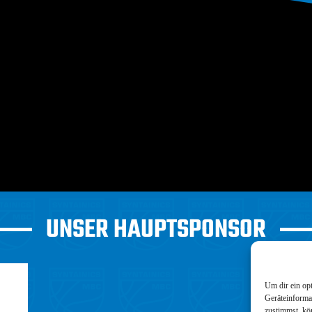
UNSER HAUPTSPONSOR
Um dir ein op
Geräteinforma
zustimmst, kö