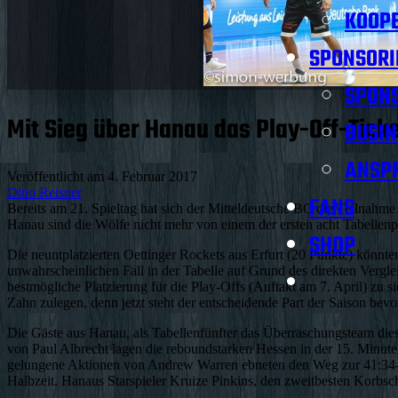
KOOPE
SPONSORI
SPON
Mit Sieg über Hanau das Play-Off-Ticke
BUSIN
ANSP
Veröffentlicht am
4. Februar 2017
Dino Reisner
FANS
Bereits am 21. Spieltag hat sich der Mitteldeutsche BC die Teilna
Hanau sind die Wölfe nicht mehr von einem der ersten acht Tabellenp
SHOP
Die neuntplatzierten Oettinger Rockets aus Erfurt (20 Punkte) könn
unwahrscheinlichen Fall in der Tabelle auf Grund des direkten Vergleic
bestmögliche Platzierung für die Play-Offs (Auftakt am 7. April) zu
Zahn zulegen, denn jetzt steht der entscheidende Part der Saison bevo
Die Gäste aus Hanau, als Tabellenfünfter das Überraschungsteam dies
von Paul Albrecht lagen die reboundstarken Hessen in der 15. Minute
gelungene Aktionen von Andrew Warren ebneten den Weg zur 41:34-Pa
Halbzeit. Hanaus Starspieler Kruize Pinkins, den zweitbesten Korbschü