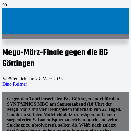
Mega-März-Finale gegen die BG
Göttingen
Veröffentlicht am
23. März 2023
Dino Reisner
Gegen den Tabellensechsten BG Göttingen endet für den
SYNTAINICS MBC am Samstagabend (18 Uhr) der
Mega-März mit vier Heimspielen innerhalb von 22 Tagen.
Um ihren stabilen Mittelfeldplatz zu festigen und einen
sorgenfreien Saisonendspurt zu erleben (noch sind zehn
Spieltage zu absolvieren), sollten die Wölfe nach zuletzt
drei Niederlagen hintereinander langsam aber sicher