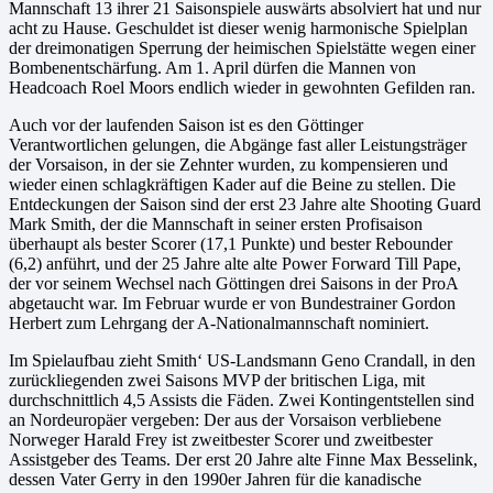
Mannschaft 13 ihrer 21 Saisonspiele auswärts absolviert hat und nur
acht zu Hause. Geschuldet ist dieser wenig harmonische Spielplan
der dreimonatigen Sperrung der heimischen Spielstätte wegen einer
Bombenentschärfung. Am 1. April dürfen die Mannen von
Headcoach Roel Moors endlich wieder in gewohnten Gefilden ran.
Auch vor der laufenden Saison ist es den Göttinger
Verantwortlichen gelungen, die Abgänge fast aller Leistungsträger
der Vorsaison, in der sie Zehnter wurden, zu kompensieren und
wieder einen schlagkräftigen Kader auf die Beine zu stellen. Die
Entdeckungen der Saison sind der erst 23 Jahre alte Shooting Guard
Mark Smith, der die Mannschaft in seiner ersten Profisaison
überhaupt als bester Scorer (17,1 Punkte) und bester Rebounder
(6,2) anführt, und der 25 Jahre alte alte Power Forward Till Pape,
der vor seinem Wechsel nach Göttingen drei Saisons in der ProA
abgetaucht war. Im Februar wurde er von Bundestrainer Gordon
Herbert zum Lehrgang der A-Nationalmannschaft nominiert.
Im Spielaufbau zieht Smith‘ US-Landsmann Geno Crandall, in den
zurückliegenden zwei Saisons MVP der britischen Liga, mit
durchschnittlich 4,5 Assists die Fäden. Zwei Kontingentstellen sind
an Nordeuropäer vergeben: Der aus der Vorsaison verbliebene
Norweger Harald Frey ist zweitbester Scorer und zweitbester
Assistgeber des Teams. Der erst 20 Jahre alte Finne Max Besselink,
dessen Vater Gerry in den 1990er Jahren für die kanadische