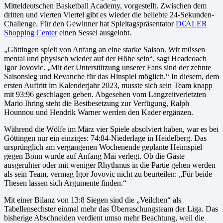
Mitteldeutschen Basketball Academy, vorgestellt. Zwischen dem
dritten und vierten Viertel gibt es wieder die beliebte 24-Sekunden-
Challenge. Für den Gewinner hat Spieltagspräsentator
D€ALER
Shopping Center
einen Sessel ausgelobt.
„Göttingen spielt von Anfang an eine starke Saison. Wir müssen
mental und physisch wieder auf der Höhe sein“, sagt Headcoach
Igor Jovovic. „Mit der Unterstützung unserer Fans sind der zehnte
Saisonsieg und Revanche für das Hinspiel möglich.“ In diesem, dem
ersten Auftritt im Kalenderjahr 2023, musste sich sein Team knapp
mit 93:96 geschlagen geben. Abgesehen vom Langzeitverletzten
Mario Ihring steht die Bestbesetzung zur Verfügung, Ralph
Hounnou und Hendrik Warner werden den Kader ergänzen.
Während die Wölfe im März vier Spiele absolviert haben, war es bei
Göttingen nur ein einziges: 74:84-Niederlage in Heidelberg. Das
ursprünglich am vergangenen Wochenende geplante Heimspiel
gegen Bonn wurde auf Anfang Mai verlegt. Ob die Gäste
ausgeruhter oder mit weniger Rhythmus in die Partie gehen werden
als sein Team, vermag Igor Jovovic nicht zu beurteilen: „Für beide
Thesen lassen sich Argumente finden.“
Mit einer Bilanz von 13:8 Siegen sind die „Veilchen“ als
Tabellensechster einmal mehr das Überraschungsteam der Liga. Das
bisherige Abschneiden verdient umso mehr Beachtung, weil die