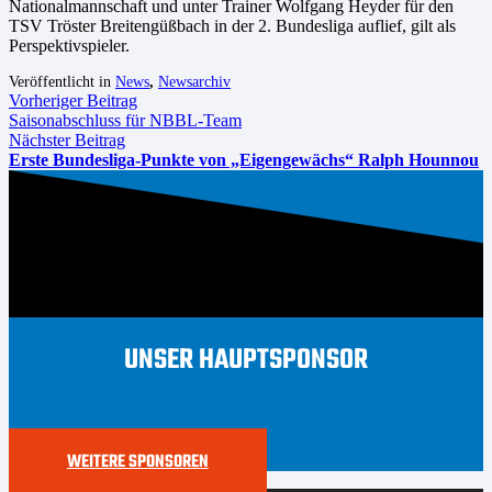
Nationalmannschaft und unter Trainer Wolfgang Heyder für den
TSV Tröster Breitengüßbach in der 2. Bundesliga auflief, gilt als
Perspektivspieler.
Veröffentlicht in
News
,
Newsarchiv
Vorheriger Beitrag
Saisonabschluss für NBBL-Team
Nächster Beitrag
Erste Bundesliga-Punkte von „Eigengewächs“ Ralph Hounnou
UNSER HAUPTSPONSOR
WEITERE SPONSOREN