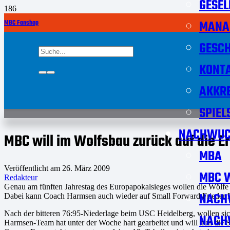
GESEL
MANA
MBC Fanshop
GESCH
KONT
AKKRE
SPIEL
NACHWUC
MBC will im Wolfsbau zurück auf die E
MBA
Veröffentlicht am
26. März 2009
MBC W
Redakteur
Genau am fünften Jahrestag des Europapokalsieges wollen die Wölfe e
NACH
Dabei kann Coach Harmsen auch wieder auf Small Forward Frieder Di
Nach der bitteren 76:95-Niederlage beim USC Heidelberg, wollen s
NACH
Harmsen-Team hat unter der Woche hart gearbeitet und will nun die S