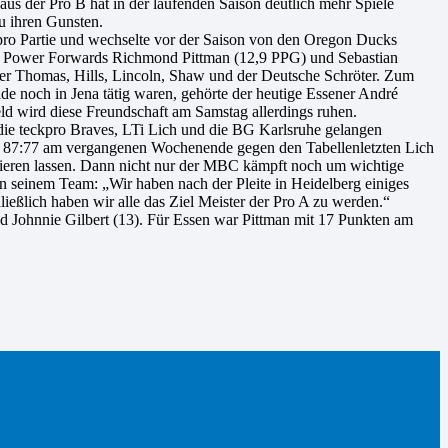
us der Pro B hat in der laufenden Saison deutlich mehr Spiele
zu ihren Gunsten.
 pro Partie und wechselte vor der Saison von den Oregon Ducks
den Power Forwards Richmond Pittman (12,9 PPG) und Sebastian
aner Thomas, Hills, Lincoln, Shaw und der Deutsche Schröter. Zum
 noch in Jena tätig waren, gehörte der heutige Essener André
ld wird diese Freundschaft am Samstag allerdings ruhen.
 die teckpro Braves, LTi Lich und die BG Karlsruhe gelangen
it 87:77 am vergangenen Wochenende gegen den Tabellenletzten Lich
itieren lassen. Dann nicht nur der MBC kämpft noch um wichtige
 seinem Team: „Wir haben nach der Pleite in Heidelberg einiges
ießlich haben wir alle das Ziel Meister der Pro A zu werden.“
 Johnnie Gilbert (13). Für Essen war Pittman mit 17 Punkten am