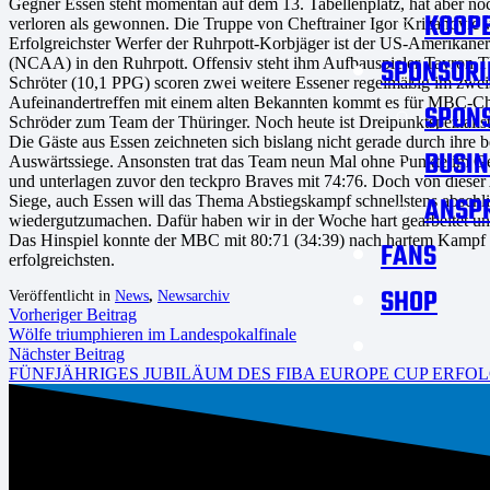
Gegner Essen steht momentan auf dem 13. Tabellenplatz, hat aber noc
KOOPE
verloren als gewonnen. Die Truppe von Cheftrainer Igor Krizanovic ve
Erfolgreichster Werfer der Ruhrpott-Korbjäger ist der US-Amerikane
SPONSORI
(NCAA) in den Ruhrpott. Offensiv steht ihm Aufbauspieler Tayron T
Schröter (10,1 PPG) scoren zwei weitere Essener regelmäßig im zweis
Aufeinandertreffen mit einem alten Bekannten kommt es für MBC-Che
SPON
Schröder zum Team der Thüringer. Noch heute ist Dreipunktspezialist
Die Gäste aus Essen zeichneten sich bislang nicht gerade durch ihre
BUSIN
Auswärtssiege. Ansonsten trat das Team neun Mal ohne Punkte im Ge
und unterlagen zuvor den teckpro Braves mit 74:76. Doch von dieser 
ANSP
Siege, auch Essen will das Thema Abstiegskampf schnellstens abschl
wiedergutzumachen. Dafür haben wir in der Woche hart gearbeitet und 
Das Hinspiel konnte der MBC mit 80:71 (34:39) nach hartem Kampf f
FANS
erfolgreichsten.
SHOP
Veröffentlicht in
News
,
Newsarchiv
Vorheriger Beitrag
Wölfe triumphieren im Landespokalfinale
Nächster Beitrag
FÜNFJÄHRIGES JUBILÄUM DES FIBA EUROPE CUP ERFO