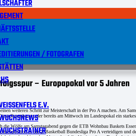
LSCHAFTER
GEMENT
ÄFTSSTELLE
AKT
DITIERUNGEN / FOTOGRAFEN
STÄTTEN
HS
rfolgsspur – Europapokal vor 5 Jahren
EISSENFELS E.V.
inen weiteren Schritt zur Meisterschaft in der Pro A machen. Am Sams
WUCHSNEWS
estelhorst bauen, der bereits am Mittwoch im Landespokal ein starkes
ich die Wölfe am Samstagabend gegen die ETB Wohnbau Baskets Essen 
WUCHSTRAINER
pitzenposition in der 2. Basketball Bundesliga Pro A verteidigen und 