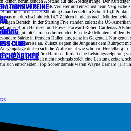
h keinen beruhigenden Abstand auf die Abstiegsränge. Der Aufsteiger a
RATIONSVEREINE
rließ das Parkett 16 Mal als Verlierer und entschied neun Vergleiche 
r Brandon Lincoln. Der Shooting Guard erzielt im Schnitt 15,0 Punkte
NG
homas mit durchschnittlich 14,7 Zählern in nichts nach. Mit den bei
telligen Bereich. In der Starting Five standen zuletzt die US-Amerik
ftrainer Björn Harmsen und Power Forward Robert Cardenas. Als beide
SORING
 Schröder gut mit Cardenas befreundet. Für die 40 Minuten auf dem Fe
 besondere Stärke in fremden Hallen aus, ganz im Gegenteil. Nur gegen
ESS CLUB
päck die Heimreise an. Zuletzt siegten die Jungs aus dem Ruhrpott m
Ausgangslage dürfen sich die Wölfe nicht wie schon in Heidelberg irr
RECHPARTNER
ießen. MBC-Coach Björn Harmsen fordert eine Leistungssteigerung von
werden mit Sicherheit nicht nochmals solch eine Leistung zeigen, schl
ür sich entscheiden. Top-Scorer damals waren Wayne Bernard (18) und
LGS