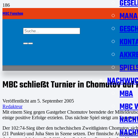
GESEL
MANA
MBC Fanshop
GESCH
KONT
AKKRE
SPIEL
NACHWUC
MBC schließt Turnier in Chomutov auf P
MBA
Veröffentlicht am
5. September 2005
MBC W
Redakteur
Mit einem Sieg gegen Gastgeber Chomutov beendete der Mitteldeutsch
NACH
einige positive Erfolge erzielen. Das nächste Spiel steigt am Samsta
Der 102:74-Sieg über den tschechischen Zweitligisten Chomutov sich
NACH
(21 Punkte) und Juha Sten in Szene setzen. Der finnische Aufbauspiel