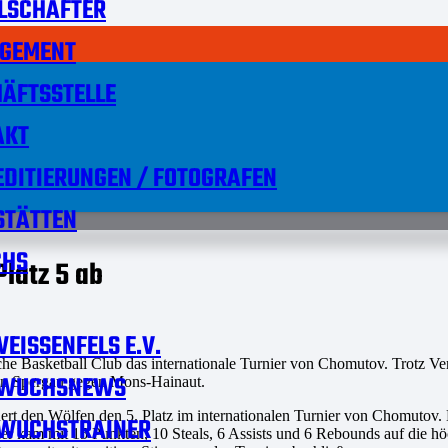
LSCHAFTER
GEMENT
ÄFTSSTELLE
AKT
DITIERUNGEN / FOTOGRAFEN
STÄTTEN
HS
latz 5 ab
EISSENFELS E.V.
e Basketball Club das internationale Turnier von Chomutov. Trotz Ve
WUCHSNEWS
g in Spergau gegen Mons-Hainaut.
ert den Wölfen den 5. Platz im internationalen Turnier von Chomutov.
WUCHSTRAINER
er kam mit 15 Punkten, 10 Steals, 6 Assists und 6 Rebounds auf die hö