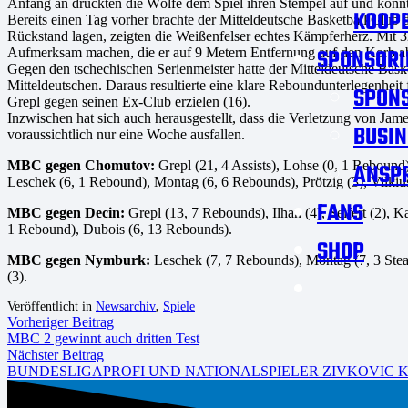
Anfang an drückten die Wölfe dem Spiel ihren Stempel auf und konnt
KOOPE
Bereits einen Tag vorher brachte der Mitteldeutsche Basketball Club 
Rückstand lagen, zeigten die Weißenfelser echtes Kämpferherz. Mit 32
SPONSORI
Aufmerksam machen, die er auf 9 Metern Entfernung auf den Korb ab
Gegen den tschechischen Serienmeister hatte der Mitteldeutsche Bask
Mitteldeutschen. Daraus resultierte eine klare Reboundunterlegenhe
SPON
Grepl gegen seinen Ex-Club erzielen (16).
Inzwischen hat sich auch herausgestellt, dass die Verletzung von Jam
BUSIN
voraussichtlich nur eine Woche ausfallen.
MBC gegen Chomutov:
Grepl (21, 4 Assists), Lohse (0, 1 Rebound)
ANSP
Leschek (6, 1 Rebound), Montag (6, 6 Rebounds), Prötzig (3), Vilkius
FANS
MBC gegen Decin:
Grepl (13, 7 Rebounds), Ilhan (4), Seifert (2), 
1 Rebound), Dubois (6, 13 Rebounds).
SHOP
MBC gegen Nymburk:
Leschek (7, 7 Rebounds), Montag (7, 3 Steals
(3).
Veröffentlicht in
Newsarchiv
,
Spiele
Vorheriger Beitrag
MBC 2 gewinnt auch dritten Test
Nächster Beitrag
BUNDESLIGAPROFI UND NATIONALSPIELER ZIVKOVIC