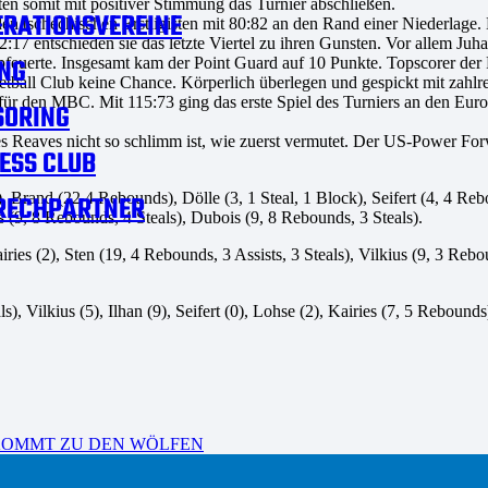
en somit mit positiver Stimmung das Turnier abschließen.
RATIONSVEREINE
den tschechischen Erstligisten mit 80:82 an den Rand einer Niederlage
:17 entschieden sie das letzte Viertel zu ihren Gunsten. Vor allem Juh
NG
feuerte. Insgesamt kam der Point Guard auf 10 Punkte. Topscorer der 
etball Club keine Chance. Körperlich überlegen und gespickt mit zahl
it für den MBC. Mit 115:73 ging das erste Spiel des Turniers an den 
SORING
es Reaves nicht so schlimm ist, wie zuerst vermutet. Der US-Power For
ESS CLUB
, Brand (22 4 Rebounds), Dölle (3, 1 Steal, 1 Block), Seifert (4, 4 Rebo
RECHPARTNER
 (9, 8 Rebounds, 4 Steals), Dubois (9, 8 Rebounds, 3 Steals).
Kairies (2), Sten (19, 4 Rebounds, 3 Assists, 3 Steals), Vilkius (9, 3 R
), Vilkius (5), Ilhan (9), Seifert (0), Lohse (2), Kairies (7, 5 Rebounds
 KOMMT ZU DEN WÖLFEN