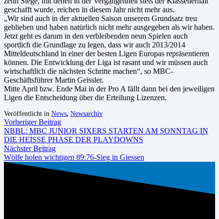
zehn Siege, mit denen in der Vergangenheit stets der Klassenerhalt
geschafft wurde, reichen in diesem Jahr nicht mehr aus.
„Wir sind auch in der aktuellen Saison unserem Grundsatz treu
geblieben und haben natürlich nicht mehr ausgegeben als wir haben.
Jetzt geht es darum in den verbleibenden neun Spielen auch
sportlich die Grundlage zu legen, dass wir auch 2013/2014
Mitteldeutschland in einer der besten Ligen Europas repräsentieren
können. Die Entwicklung der Liga ist rasant und wir müssen auch
wirtschaftlich die nächsten Schritte machen“, so MBC-
Geschäftsführer Martin Geissler.
Mitte April bzw. Ende Mai in der Pro A fällt dann bei den jeweiligen
Ligen die Entscheidung über die Erteilung Lizenzen.
Veröffentlicht in
News
,
Newsarchiv
Vorheriger Beitrag
NBBL: MBC JUNIOR SIXERS STARTEN AM SONNTAG IN
DIE HEISSE PHASE DER PLAYDOWNS
Nächster Beitrag
Wölfe holen wichtigen 89:76-Sieg in Giessen