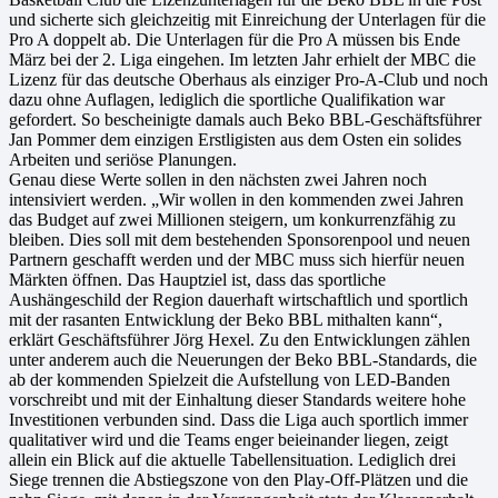
und sicherte sich gleichzeitig mit Einreichung der Unterlagen für die
Pro A doppelt ab. Die Unterlagen für die Pro A müssen bis Ende
März bei der 2. Liga eingehen. Im letzten Jahr erhielt der MBC die
Lizenz für das deutsche Oberhaus als einziger Pro-A-Club und noch
dazu ohne Auflagen, lediglich die sportliche Qualifikation war
gefordert. So bescheinigte damals auch Beko BBL-Geschäftsführer
Jan Pommer dem einzigen Erstligisten aus dem Osten ein solides
Arbeiten und seriöse Planungen.
Genau diese Werte sollen in den nächsten zwei Jahren noch
intensiviert werden. „Wir wollen in den kommenden zwei Jahren
das Budget auf zwei Millionen steigern, um konkurrenzfähig zu
bleiben. Dies soll mit dem bestehenden Sponsorenpool und neuen
Partnern geschafft werden und der MBC muss sich hierfür neuen
Märkten öffnen. Das Hauptziel ist, dass das sportliche
Aushängeschild der Region dauerhaft wirtschaftlich und sportlich
mit der rasanten Entwicklung der Beko BBL mithalten kann“,
erklärt Geschäftsführer Jörg Hexel. Zu den Entwicklungen zählen
unter anderem auch die Neuerungen der Beko BBL-Standards, die
ab der kommenden Spielzeit die Aufstellung von LED-Banden
vorschreibt und mit der Einhaltung dieser Standards weitere hohe
Investitionen verbunden sind. Dass die Liga auch sportlich immer
qualitativer wird und die Teams enger beieinander liegen, zeigt
allein ein Blick auf die aktuelle Tabellensituation. Lediglich drei
Siege trennen die Abstiegszone von den Play-Off-Plätzen und die