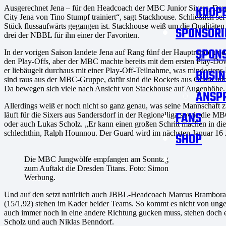
KOOPE
Ausgerechnet Jena – für den Headcoach der MBC Junior Sixers, Darr
City Jena von Tino Stumpf trainiert“, sagt Stackhouse. Schließlich s
Stück flussaufwärts gegangen ist. Stackhouse weiß um die Qualitäte
SPONSORI
drei der NBBL für ihn einer der Favoriten.
SPON
In der vorigen Saison landete Jena auf Rang fünf der Hauptrunde und
den Play-Offs, aber der MBC machte bereits mit dem ersten Play-Do
er liebäugelt durchaus mit einer Play-Off-Teilnahme, was mindestens
BUSIN
sind raus aus der MBC-Gruppe, dafür sind die Rockets aus Gotha un
Da bewegen sich viele nach Ansicht von Stackhouse auf Augenhöhe.
ANSP
Allerdings weiß er noch nicht so ganz genau, was seine Mannschaft z
FANS
läuft für die Sixers aus Sandersdorf in der Regionalliga sowie die 
oder auch Lukas Scholz. „Er kann einen großen Schritt machen in die
schlechthin, Ralph Hounnou. Der Guard wird im nächsten Januar 16 Jah
SHOP
Die MBC Jungwölfe empfangen am Sonntag
zum Auftakt die Dresden Titans. Foto: Simon
Werbung.
Und auf den setzt natürlich auch JBBL-Headcoach Marcus Brambora. 
(15/1,92) stehen im Kader beider Teams. So kommt es nicht von unge
auch immer noch in eine andere Richtung gucken muss, stehen doch ei
Scholz und auch Niklas Benndorf.