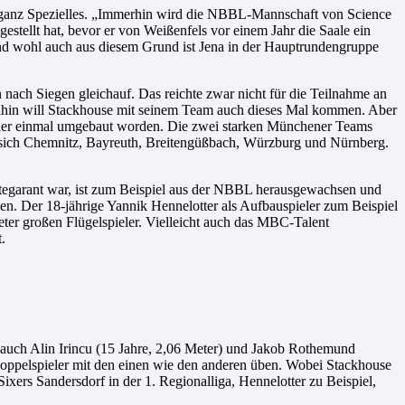
s ganz Spezielles. „Immerhin wird die NBBL-Mannschaft von Science
stellt hat, bevor er von Weißenfels vor einem Jahr die Saale ein
Und wohl auch aus diesem Grund ist Jena in der Hauptrundengruppe
nach Siegen gleichauf. Das reichte zwar nicht für die Teilnahme an
Dahin will Stackhouse mit seinem Team auch dieses Mal kommen. Aber
 wieder einmal umgebaut worden. Die zwei starken Münchener Teams
 sich Chemnitz, Bayreuth, Breitengüßbach, Würzburg und Nürnberg.
nktegarant war, ist zum Beispiel aus der NBBL herausgewachsen und
en. Der 18-jährige Yannik Hennelotter als Aufbauspieler zum Beispiel
ter großen Flügelspieler. Vielleicht auch das MBC-Talent
.
auch Alin Irincu (15 Jahre, 2,06 Meter) und Jakob Rothemund
Doppelspieler mit den einen wie den anderen üben. Wobei Stackhouse
ers Sandersdorf in der 1. Regionalliga, Hennelotter zu Beispiel,