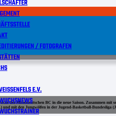
LSCHAFTER
GEMENT
ÄFTSSTELLE
AKT
DITIERUNGEN / FOTOGRAFEN
STÄTTEN
HS
EISSENFELS E.V.
WUCHSNEWS
wuchs des Mitteldeutschen BC in die neue Saison. Zusammen mit 
) und mit den Jungwölfen in der Jugend-Basketball-Bundesliga (J
WUCHSTRAINER