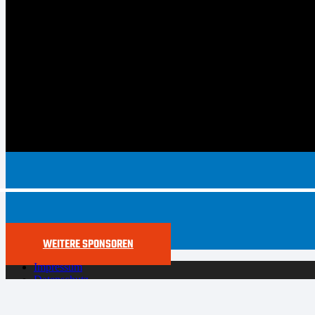
WEITERE SPONSOREN
Impressum
Datenschutz
Cookie-Richtlinie (EU)
Der SYNTAINICS MBC live und auf Abruf bei Dyn