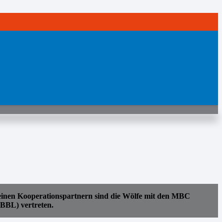
seinen Kooperationspartnern sind die Wölfe mit den MBC
BBL) vertreten.