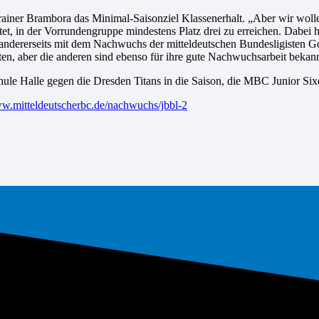
Trainer Brambora das Minimal-Saisonziel Klassenerhalt. „Aber wir wolle
et, in der Vorrundengruppe mindestens Platz drei zu erreichen. Dabei h
 andererseits mit dem Nachwuchs der mitteldeutschen Bundesligisten 
iten, aber die anderen sind ebenso für ihre gute Nachwuchsarbeit bekann
chule Halle gegen die Dresden Titans in die Saison, die MBC Junior Si
.mitteldeutscherbc.de/nachwuchs/jbbl-2