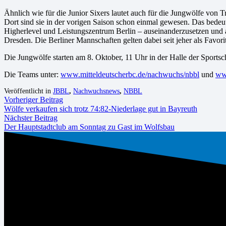
Ähnlich wie für die Junior Sixers lautet auch für die Jungwölfe von 
Dort sind sie in der vorigen Saison schon einmal gewesen. Das bedeut
Higherlevel und Leistungszentrum Berlin – auseinanderzusetzen und
Dresden. Die Berliner Mannschaften gelten dabei seit jeher als Favor
Die Jungwölfe starten am 8. Oktober, 11 Uhr in der Halle der Sports
Die Teams unter:
www.mitteldeutscherbc.de/nachwuchs/nbbl
und
www
Veröffentlicht in
JBBL
,
Nachwuchsnews
,
NBBL
Vorheriger Beitrag
Wölfe verkaufen sich trotz 74:82-Niederlage gut in Bayreuth
Nächster Beitrag
Der Hauptstadtclub am Sonntag zu Gast im Wolfsbau