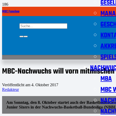
GESEL
MANA
MBC Fanshop
GESCH
KONT
AKKRE
SPIEL
NACHWUC
MBC-Nachwuchs will vorn mitmischen
MBA
Veröffentlicht am
4. Oktober 2017
MBC W
Redakteur
NACH
Am Sonntag, den 8. Oktober startet auch der Basketballnach
Junior Sixers in der Nachwuchs-Basketball-Bundesliga (NBBL
NACH