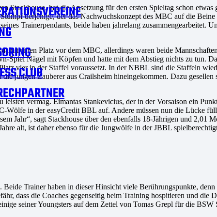
RATIONSVEREINE
en Stackhouse, hat die Ansetzung für den ersten Spieltag schon etwa
ei Stumpf derjenige, der das Nachwuchskonzept des MBC auf die Beine ge
n seines Trainerpendants, beide haben jahrelang zusammengearbeitet. 
NG
SORING
 damit einen Platz vor dem MBC, allerdings waren beide Mannschaften 
wn-Spiel Nägel mit Köpfen und hatte mit dem Abstieg nichts zu tun. 
 Platz vier in der Staffel voraussetzt. In der NBBL sind die Staffeln
ESS CLUB
d die jungen Zauberer aus Crailsheim hineingekommen. Dazu gesellen
RECHPARTNER
u leisten vermag. Eimantas Stankevicius, der in der Vorsaison ein Pu
MBC-Wölfe in der easyCredit BBL auf. Andere müssen nun die Lücke füll
sem Jahr“, sagt Stackhouse über den ebenfalls 18-Jährigen und 2,01 Me
re alt, ist daher ebenso für die Jungwölfe in der JBBL spielberechtigt
Beide Trainer haben in dieser Hinsicht viele Berührungspunkte, denn 
fähr, dass die Coaches gegenseitig beim Training hospitieren und die 
nige seiner Youngsters auf dem Zettel von Tomas Grepl für die BSW Six