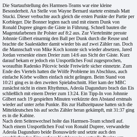
Die Startaufstellung des Harmsen-Teams war eine kleine
Besonderheit. An Stelle von Wayne Bernard startete erstmals Matt
Stucki. Dieser verbuchte auch gleich die ersten Punkte der Partie per
Korbleger. Die Bonner legten nach und mit einem Dunk von
Ronald Dupree gingen die Gäste in Führung. Schnell bauten die
Magentafarbenen ihr Polster auf 8:2 aus. Zur Viertelmitte presste
Johnnie Gilbert einarmig den Ball per Dunk durch die Reuse und
brachte die Saalestädter damit wieder bis auf zwei Zähler ran. Doch
die Mannschaft von Mike Koch konnte sich wieder absetzen, Jared
Jordan versenkte einen Dreier zum 14:6 aus Sicht der Gäste. Kurz
darauf bekam er jedoch ein Unsportliches Foul zugesprochen,
woraufhin Radenko Pilcevic beide Freiwürfe sicher einnetzte. Zum
Ende des Viertels hatten die Wölfe Probleme im Abschluss, auch
einfache Körbe wollten einfach nicht gelingen. Beim Stand von
10:21 ging es in den zweiten Spielabschnitt. Hier kam der MBC
zunächst nicht in einen Rhythmus, Adeola Dagunduro brach das Eis
schließlich mit einem Dreier zum 13:24. Ein Tipp-In von Johnnie
Gilbert nach 19 gespielten Minuten verkürzte den Abstand erstmals
wieder auf unter zehn Punkte. Bis zur Halbzeitpause hatten sich die
Mitteldeutschen bis auf sechs Zähler heran gekämpft, mit 31:37 ging
es in die Kabine.
Nach dem Seitenwechsel holte das Harmsen-Team schnell auf.
Nach einem Unsportlichen Foul von Ronald Dupree, verwandelte
Adeola Dagunduro beide Bonuswürfe und setzte auch den