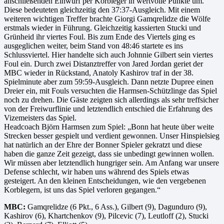
anschließenden Einwurf per Korbleger in wertvolle Punkte um.
Diese bedeuteten gleichzeitig den 37:37-Ausgleich. Mit einem
weiteren wichtigen Treffer brachte Giorgi Gamqrelidze die Wölfe
erstmals wieder in Führung. Gleichzeitig kassierten Stucki und
Grünheid ihr viertes Foul. Bis zum Ende des Viertels ging es
ausgeglichen weiter, beim Stand von 48:46 startete es ins
Schlussviertel. Hier handelte sich auch Johnnie Gilbert sein viertes
Foul ein. Durch zwei Distanztreffer von Jared Jordan geriet der
MBC wieder in Rückstand, Anatoly Kashirov traf in der 38.
Spielminute aber zum 59:59-Ausgleich. Dann netzte Dupree einen
Dreier ein, mit Fouls versuchten die Harmsen-Schützlinge das Spiel
noch zu drehen. Die Gäste zeigten sich allerdings als sehr treffsicher
von der Freiwurflinie und letztendlich entschied die Erfahrung des
Vizemeisters das Spiel.
Headcoach Björn Harmsen zum Spiel: „Bonn hat heute über weite
Strecken besser gespielt und verdient gewonnen. Unser Hinspielsieg
hat natürlich an der Ehre der Bonner Spieler gekratzt und diese
haben die ganze Zeit gezeigt, dass sie unbedingt gewinnen wollen.
Wir müssen aber letztendlich hungriger sein. Am Anfang war unsere
Defense schlecht, wir haben uns während des Spiels etwas
gesteigert. An den kleinen Entscheidungen, wie den vergebenen
Korblegern, ist uns das Spiel verloren gegangen.“
MBC:
Gamqrelidze (6 Pkt., 6 Ass.), Gilbert (9), Dagunduro (9),
Kashirov (6), Khartchenkov (9), Pilcevic (7), Leutloff (2), Stucki