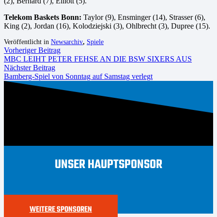
(2), Bernard (7), Elliott (5).
Telekom Baskets Bonn:
Taylor (9), Ensminger (14), Strasser (6),
King (2), Jordan (16), Kolodziejski (3), Ohlbrecht (3), Dupree (15).
Veröffentlicht in
Newsarchiv
,
Spiele
Vorheriger Beitrag
MBC LEIHT PETER FEHSE AN DIE BSW SIXERS AUS
Nächster Beitrag
Bamberg-Spiel von Sonntag auf Samstag verlegt
UNSER HAUPTSPONSOR
WEITERE SPONSOREN