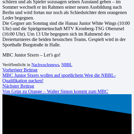
schüren und als Spieler sozusagen seinen Ausstand geben – im
Sommer wechselt er im Rahmen seiner neuen Ausbildung nach
Berlin und wird fortan nur noch als Schiedsrichter dem orangenen
Leder begegnen.
Die Gegner am Sonntag sind die Hanau Junior White Wings (10:00
Uhr) und die Spielgemeinschaft MTV Kronberg-TSG Oberursel
(16:00 Uhr). Um 13 Uhr begegnen sich im Rahmend des
Dreierturnieres die beiden hessischen Teams. Gespielt wird in der
Sporthalle Burgstraße in Halle.
MBC Junior Sixers – Let’s go!
Veröffentlicht in
Nachwuchsnews
,
NBBL
Vorheriger Beitrag
MBC Junior Sixers wollen auf sportlichem Weg die NBBL-
Qualifikation packen!
Nächster Beitrag
Von Grün zu Orange – Walter Simon kommt zum MBC