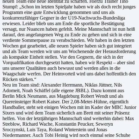
neuen Team eine neue Identität zu schaffen. Hierzu Trainer Tino
Stumpf: „Schon im letzten Spieljahr haben wir als doch recht junges
Programm eine gute Entwicklung genommen und uns als
konkurrenzfähiger Gegner in der U19-Nachwuchs-Bundesliga
erwiesen. Leider blieb uns am Ende die sportliche Bestätigung
versagt, nur Nuancen haben gefehlt. Meine Mannschaft ist nun heiß
darauf, den angefangenen Weg zu Ende zu gehen und sich in eine
verdiente Sommerpause zu verabschieden. Wir haben in den letzten
Wochen gut gearbeitet, alle neuen Spieler haben sich gut integriert
und als Team werden wir uns am Wochenende der Herausforderung
als kompakte Einheit stellen. Vor den Gegnern, die sich in der
Vorqualifikation durchgesetzt hatten, haben wir Respekt – aber sind
uns unserer Qualitäten auch bewusst und werden alles in die
Waagschale werfen. Der Heimvorteil wird uns dabei hoffentlich den
Rücken stärken.“
Neu im Team sind: Alexander Herrmann, Niklas Jüttner, Nils
Adomeit, Noah Schäffel (alle eigene JBBL). Dazu kommt aus
Berlin Mick Neumann, aus Magdeburg Robert Wendt und als
Quereinsteiger Robert Kaiser. Der 2,08-Meter-Hühne, eigentlich
Handballer, steht seit einigen Wochen mit im Kader der MBC Junior
Sixers und wird dem Team sicherlich am Brett mit seiner Präsenz
helfen. Von der letztjährigen Mannschaft sind weiterhin dabei: Max
Streblow, Richard Wache, Konstantin Peucker, Seweryn
Sroczynski, Luis Taya, Roland Winterstein und Jonas
Niedermanner. Auch Tobi Heinig wird noch einmal seine Schuhe