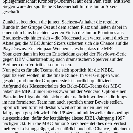
Spielgemeinschaft Kronberg-Oberursel auf dem Plan steht. Mit zwei
Siegen wäre der sportliche Klassenerhalt für die Junior Sixers
geschafft.
Zunächst beendeten die jungen Sachsen-Anhalter die reguläre
Runde in der Gruppe Ost auf dem achten Platz und ließen dabei in
einem durchaus beachtenswerten Finish die Junior Phantoms aus
Braunschweig hinter sich – die Niedersachsen waren somit direkter
Absteiger, die MBC Junior Sixers sicherten sich die Chance auf die
Play-Downs. Erst ein paar Wochen ist es her, dass die MBC
Youngster dann im letzten Entscheidungsspiel der Playdown-Serie
gegen DBV Charlottenburg nach dramatischem Spielverlauf den
Berlinern den Vortritt lassen mussten.
Nun geht es für alle Teams, die sich sportlich für die NBBL
qualifizieren wollen, in die finale Runde. In vier Gruppen wird
gespielt, und nur der Gruppenerste ist sportlich qualifiziert.
Aufgrund des Klassenerhaltes des Beko-BBL-Teams des MBC
haben die MBC Junior Sixers zwar mit der Wildcard-Option einen
Platz in der Liga ohnehin sicher, aber natürlich wollen es die Jungs
im neu formierten Team nun auch sportlich unter Beweis stellen.
Sportlich neu formiert deshalb, weil schon in den ‚neuen‘
Jahrgängen gespielt wird. Die 1994er sind mittlerweile altersbedingt
ausgeschieden, dafür der letztjährige älteste JBBL-Jahrgang 1997
nachgerückt. Für die MBC Junior Sixers bedeutet dies den Verlust
mehrerer Leistungsträger, aber natürlich auch die Chance, mit einem