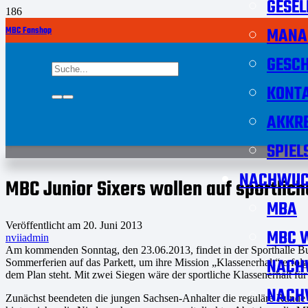
GESEL
MANA
MBC Fanshop
GESCH
KONT
AKKRE
SPIEL
NACHWUC
MBC Junior Sixers wollen auf sportlic
MBA
Veröffentlicht am
20. Juni 2013
MBC W
nviiadmin
Am kommenden Sonntag, den 23.06.2013, findet in der Sporthalle Bur
NACH
Sommerferien auf das Parkett, um ihre Mission „Klassenerhalt“ erfol
dem Plan steht. Mit zwei Siegen wäre der sportliche Klassenerhalt für 
NACH
Zunächst beendeten die jungen Sachsen-Anhalter die reguläre Runde 