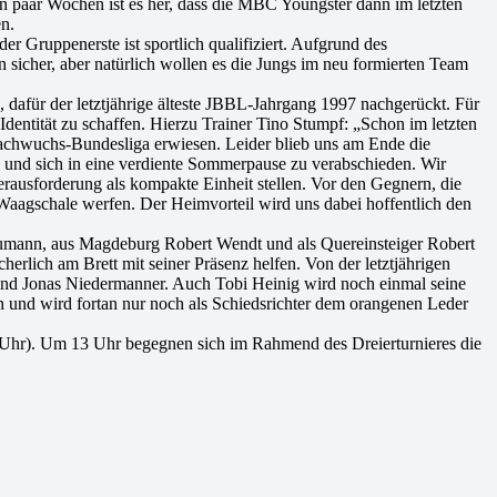
in paar Wochen ist es her, dass die MBC Youngster dann im letzten
n.
der Gruppenerste ist sportlich qualifiziert. Aufgrund des
icher, aber natürlich wollen es die Jungs im neu formierten Team
n, dafür der letztjährige älteste JBBL-Jahrgang 1997 nachgerückt. Für
dentität zu schaffen. Hierzu Trainer Tino Stumpf: „Schon im letzten
achwuchs-Bundesliga erwiesen. Leider blieb uns am Ende die
 und sich in eine verdiente Sommerpause zu verabschieden. Wir
erausforderung als kompakte Einheit stellen. Vor den Gegnern, die
e Waagschale werfen. Der Heimvorteil wird uns dabei hoffentlich den
eumann, aus Magdeburg Robert Wendt und als Quereinsteiger Robert
rlich am Brett mit seiner Präsenz helfen. Von der letztjährigen
und Jonas Niedermanner. Auch Tobi Heinig wird noch einmal seine
 und wird fortan nur noch als Schiedsrichter dem orangenen Leder
Uhr). Um 13 Uhr begegnen sich im Rahmend des Dreierturnieres die