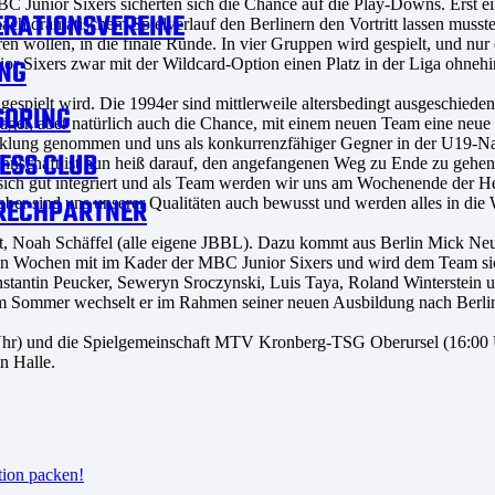
MBC Junior Sixers sicherten sich die Chance auf die Play-Downs. Erst e
RATIONSVEREINE
h dramatischem Spielverlauf den Berlinern den Vortritt lassen musste
ren wollen, in die finale Runde. In vier Gruppen wird gespielt, und nur 
NG
xers zwar mit der Wildcard-Option einen Platz in der Liga ohnehin s
gespielt wird. Die 1994er sind mittlerweile altersbedingt ausgeschiede
SORING
äger, aber natürlich auch die Chance, mit einem neuen Team eine neue I
icklung genommen und uns als konkurrenzfähiger Gegner in der U19-N
ESS CLUB
annschaft ist nun heiß darauf, den angefangenen Weg zu Ende zu gehen
n sich gut integriert und als Team werden wir uns am Wochenende der H
RECHPARTNER
– aber sind uns unserer Qualitäten auch bewusst und werden alles in di
it, Noah Schäffel (alle eigene JBBL). Dazu kommt aus Berlin Mick N
gen Wochen mit im Kader der MBC Junior Sixers und wird dem Team siche
stantin Peucker, Seweryn Sroczynski, Luis Taya, Roland Winterstein 
im Sommer wechselt er im Rahmen seiner neuen Ausbildung nach Berlin
Uhr) und die Spielgemeinschaft MTV Kronberg-TSG Oberursel (16:00 
n Halle.
tion packen!