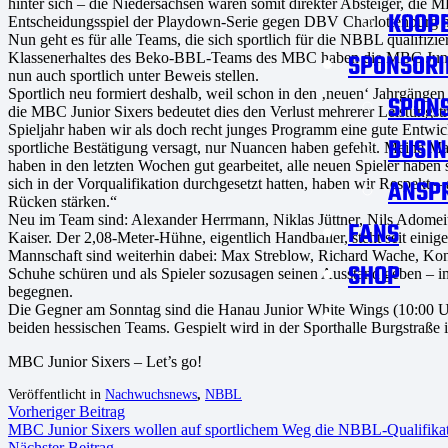
hinter sich – die Niedersachsen waren somit direkter Absteiger, die 
KOOPE
Entscheidungsspiel der Playdown-Serie gegen DBV Charlottenburg nac
Nun geht es für alle Teams, die sich sportlich für die NBBL qualifizie
SPONSORI
Klassenerhaltes des Beko-BBL-Teams des MBC haben die MBC Junior Si
nun auch sportlich unter Beweis stellen.
Sportlich neu formiert deshalb, weil schon in den ‚neuen‘ Jahrgängen 
SPON
die MBC Junior Sixers bedeutet dies den Verlust mehrerer Leistungstr
Spieljahr haben wir als doch recht junges Programm eine gute Entw
BUSIN
sportliche Bestätigung versagt, nur Nuancen haben gefehlt. Meine M
haben in den letzten Wochen gut gearbeitet, alle neuen Spieler habe
ANSP
sich in der Vorqualifikation durchgesetzt hatten, haben wir Respekt 
Rücken stärken.“
Neu im Team sind: Alexander Herrmann, Niklas Jüttner, Nils Adome
FANS
Kaiser. Der 2,08-Meter-Hühne, eigentlich Handballer, steht seit eini
Mannschaft sind weiterhin dabei: Max Streblow, Richard Wache, Kon
SHOP
Schuhe schüren und als Spieler sozusagen seinen Ausstand geben – 
begegnen.
Die Gegner am Sonntag sind die Hanau Junior White Wings (10:00 
beiden hessischen Teams. Gespielt wird in der Sporthalle Burgstraße i
MBC Junior Sixers – Let’s go!
Veröffentlicht in
Nachwuchsnews
,
NBBL
Vorheriger Beitrag
MBC Junior Sixers wollen auf sportlichem Weg die NBBL-Qualifika
Nächster Beitrag