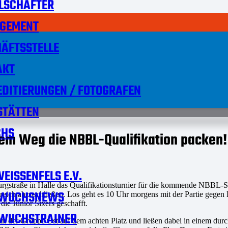
LSCHAFTER
GEMENT
ÄFTSSTELLE
AKT
DITIERUNGEN / FOTOGRAFEN
STÄTTEN
HS
hem Weg die NBBL-Qualifikation packen!
EISSENFELS E.V.
gstraße in Halle das Qualifikationsturnier für die kommende NBBL-Sai
WUCHSNEWS
greich abzuschließen. Los geht es 10 Uhr morgens mit der Partie gege
die Junior Sixers geschafft.
WUCHSTRAINER
in der Gruppe Ost auf dem achten Platz und ließen dabei in einem du