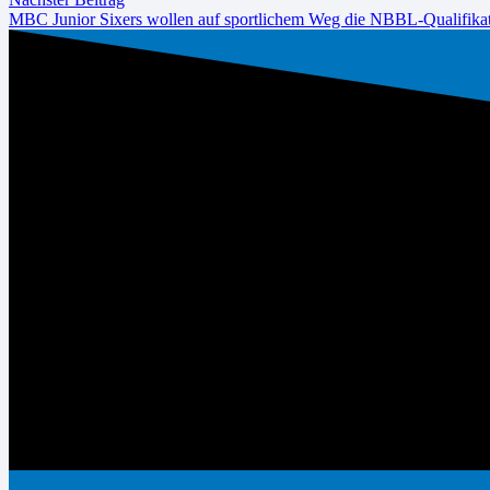
MBC Junior Sixers wollen auf sportlichem Weg die NBBL-Qualifika