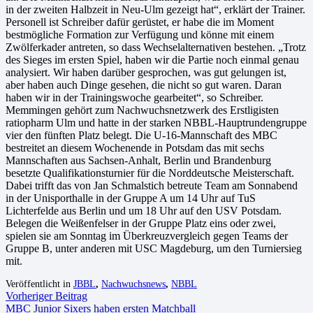
in der zweiten Halbzeit in Neu-Ulm gezeigt hat“, erklärt der Trainer.
Personell ist Schreiber dafür gerüstet, er habe die im Moment
bestmögliche Formation zur Verfügung und könne mit einem
Zwölferkader antreten, so dass Wechselalternativen bestehen. „Trotz
des Sieges im ersten Spiel, haben wir die Partie noch einmal genau
analysiert. Wir haben darüber gesprochen, was gut gelungen ist,
aber haben auch Dinge gesehen, die nicht so gut waren. Daran
haben wir in der Trainingswoche gearbeitet“, so Schreiber.
Memmingen gehört zum Nachwuchsnetzwerk des Erstligisten
ratiopharm Ulm und hatte in der starken NBBL-Hauptrundengruppe
vier den fünften Platz belegt. Die U-16-Mannschaft des MBC
bestreitet an diesem Wochenende in Potsdam das mit sechs
Mannschaften aus Sachsen-Anhalt, Berlin und Brandenburg
besetzte Qualifikationsturnier für die Norddeutsche Meisterschaft.
Dabei trifft das von Jan Schmalstich betreute Team am Sonnabend
in der Unisporthalle in der Gruppe A um 14 Uhr auf TuS
Lichterfelde aus Berlin und um 18 Uhr auf den USV Potsdam.
Belegen die Weißenfelser in der Gruppe Platz eins oder zwei,
spielen sie am Sonntag im Überkreuzvergleich gegen Teams der
Gruppe B, unter anderen mit USC Magdeburg, um den Turniersieg
mit.
Veröffentlicht in
JBBL
,
Nachwuchsnews
,
NBBL
Vorheriger Beitrag
MBC Junior Sixers haben ersten Matchball