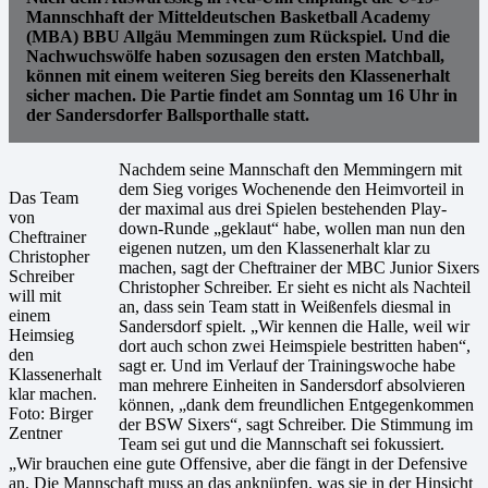
Mannschhaft der Mitteldeutschen Basketball Academy
(MBA) BBU Allgäu Memmingen zum Rückspiel. Und die
Nachwuchswölfe haben sozusagen den ersten Matchball,
können mit einem weiteren Sieg bereits den Klassenerhalt
sicher machen. Die Partie findet am Sonntag um 16 Uhr in
der Sandersdorfer Ballsporthalle statt.
Nachdem seine Mannschaft den Memmingern mit
dem Sieg voriges Wochenende den Heimvorteil in
Das Team
der maximal aus drei Spielen bestehenden Play-
von
down-Runde „geklaut“ habe, wollen man nun den
Cheftrainer
eigenen nutzen, um den Klassenerhalt klar zu
Christopher
machen, sagt der Cheftrainer der MBC Junior Sixers
Schreiber
Christopher Schreiber. Er sieht es nicht als Nachteil
will mit
an, dass sein Team statt in Weißenfels diesmal in
einem
Sandersdorf spielt. „Wir kennen die Halle, weil wir
Heimsieg
dort auch schon zwei Heimspiele bestritten haben“,
den
sagt er. Und im Verlauf der Trainingswoche habe
Klassenerhalt
man mehrere Einheiten in Sandersdorf absolvieren
klar machen.
können, „dank dem freundlichen Entgegenkommen
Foto: Birger
der BSW Sixers“, sagt Schreiber. Die Stimmung im
Zentner
Team sei gut und die Mannschaft sei fokussiert.
„Wir brauchen eine gute Offensive, aber die fängt in der Defensive
an. Die Mannschaft muss an das anknüpfen, was sie in der Hinsicht