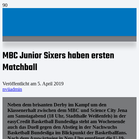
MBC Junior Sixers haben ersten
Matchball
Veröffentlicht am
5. April 2019
nviiadmin
Neben dem brisanten Derby im Kampf um den
Klassenerhalt zwischen dem MBC und Science City Jena
am Samstagabend (18 Uhr, Stadthalle Weißenfels) in der
easyCredit Basketball Bundesliga steht am Wochenende
auch das Duell gegen den Abstieg in der Nachwuchs
Basketball Bundesliga im Blickpunkt der Basketballfans.
Nach dem Auswärtssieg in Neu-Ulm empfängt die U-19-