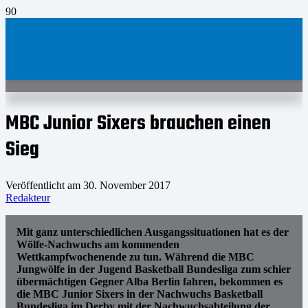
MBC Junior Sixers brauchen einen
Sieg
Veröffentlicht am
30. November 2017
Redakteur
Mit ganz unterschiedlichen Ausgangssituationen hat es der
Wölfe-Nachwuchs am kommenden
Wettkampfwochenende zu tun. Während die MBC
Jungwölfe in der Jugend Basketball Bundesliga zum schier
übermächtigen Gegner Alba Berlin fahren, bekommen es
die MBC Junior Sixers in der Nachwuchs Basketball
Bundesliga im Derby mit der Nachwuchsabteilung der