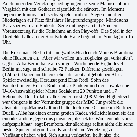
Auch unter den Verletzungsbedingungen sei seine Mannschaft im
Vergleich mit den Gothaern eigentlich die stärkere. Im Moment
liegen die Juniors nach sechs Spielen mit drei Siegen und drei
Niederlagen auf Platz fünf ihrer Hauptrundengruppe. Mindestens
Platz vier wäre am Ende der Serie mit insgesamt 16 Spielen
Voraussetzung für die Teilnahme an den Play-offs. Das Spiel in der
Dreifelderhalle an der Sportschule Halle beginnt am Sonntag um 15
Uhr.
Die Reise nach Berlin tritt Jungwölfe-Headcoach Marcus Brambora
ohne Illusionen an. „Aber wir wollen uns möglichst gut verkaufen“,
sagt er. Alba Berlin hatte am vorigen Wochenende Higherlevel
Berlin mit sage und schreibe 72 Punkten Differenz geschlagen
(124:52). Dabei punkteten sieben der acht aufgebotenen Alba-
Spieler zweistellig. Herausragend Elias Rödl, Sohn des
Bundestrainers Henrik Rödl, mit 25 Punkten und der slowakische
U-16-Auswahlspieler Matus Sedlak mit 20 Punkten und 17
Rebounds. Der 15 Jahre alte Center misst 2,08 Meter. Higherlevel
war übrigens in der Vorrundengruppe der MBC Jungwölfe die
absolute Top-Mannschaft und hatte doch keine Chance im Berliner
Duell. „Alba hat einen enorm großen Kader, vielleicht lassen sie den
ein oder andere gegen uns pausieren, der letztes Wochenende stark
aufgespielt hat“, sagt Brambora, der allerdings selbst nicht alle seine
besten Spieler aufgrund von Krankheit und Verletzung zur
Verfügung haben wird. Sich gut zu verkaufen, heißt also, die