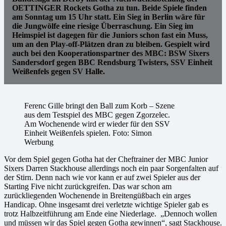
OETTINGER Rockets Gotha zu tun. Beide Spiele finden
am Sonntag um 15 Uhr statt. Ein Sieg in Berlin wäre für
die Jungwölfe eine riesige Überraschung. Ein Sieg im
Heimspiel ist dagegen für die Juniors schon fast ein Muss,
um an den Play-off-Plätzen dran zu bleiben. Gespielt wird
auch bei den Kooperationspartner des MBC: BSW Sixers
Sandersdorf gegen BBC Rendsburg Twisters, SSV Einheit
Weißenfels gegen SV Halle.
Ferenc Gille bringt den Ball zum Korb – Szene
aus dem Testspiel des MBC gegen Zgorzelec.
Am Wochenende wird er wieder für den SSV
Einheit Weißenfels spielen. Foto: Simon
Werbung
Vor dem Spiel gegen Gotha hat der Cheftrainer der MBC Junior
Sixers Darren Stackhouse allerdings noch ein paar Sorgenfalten auf
der Stirn. Denn nach wie vor kann er auf zwei Spieler aus der
Starting Five nicht zurückgreifen. Das war schon am
zurückliegenden Wochenende in Breitengüßbach ein arges
Handicap. Ohne insgesamt drei verletzte wichtige Spieler gab es
trotz Halbzeitführung am Ende eine Niederlage. „Dennoch wollen
und müssen wir das Spiel gegen Gotha gewinnen“, sagt Stackhouse.