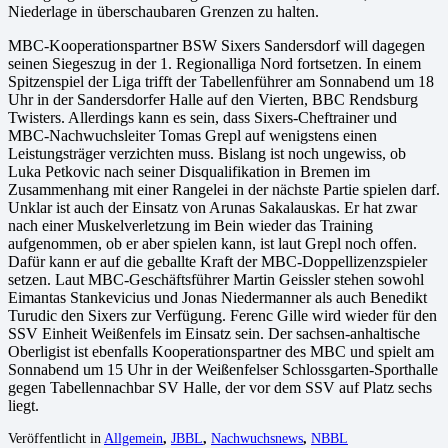
Niederlage in überschaubaren Grenzen zu halten.
MBC-Kooperationspartner BSW Sixers Sandersdorf will dagegen
seinen Siegeszug in der 1. Regionalliga Nord fortsetzen. In einem
Spitzenspiel der Liga trifft der Tabellenführer am Sonnabend um 18
Uhr in der Sandersdorfer Halle auf den Vierten, BBC Rendsburg
Twisters. Allerdings kann es sein, dass Sixers-Cheftrainer und
MBC-Nachwuchsleiter Tomas Grepl auf wenigstens einen
Leistungsträger verzichten muss. Bislang ist noch ungewiss, ob
Luka Petkovic nach seiner Disqualifikation in Bremen im
Zusammenhang mit einer Rangelei in der nächste Partie spielen darf.
Unklar ist auch der Einsatz von Arunas Sakalauskas. Er hat zwar
nach einer Muskelverletzung im Bein wieder das Training
aufgenommen, ob er aber spielen kann, ist laut Grepl noch offen.
Dafür kann er auf die geballte Kraft der MBC-Doppellizenzspieler
setzen. Laut MBC-Geschäftsführer Martin Geissler stehen sowohl
Eimantas Stankevicius und Jonas Niedermanner als auch Benedikt
Turudic den Sixers zur Verfügung. Ferenc Gille wird wieder für den
SSV Einheit Weißenfels im Einsatz sein. Der sachsen-anhaltische
Oberligist ist ebenfalls Kooperationspartner des MBC und spielt am
Sonnabend um 15 Uhr in der Weißenfelser Schlossgarten-Sporthalle
gegen Tabellennachbar SV Halle, der vor dem SSV auf Platz sechs
liegt.
Veröffentlicht in
Allgemein
,
JBBL
,
Nachwuchsnews
,
NBBL