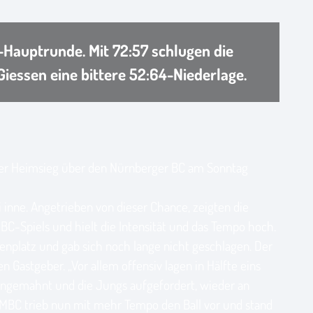
Hauptrunde. Mit 72:57 schlugen die
Giessen eine bittere 52:64-Niederlage.
. Der Heimsieg über den Nürnberger BC am Sonntag
 inne. Angetrieben von dieser Chance, zeigten die
C-Spiels und hielt die Intensität und das Tempo hoch.
denplatz und gab sich noch lange nicht geschlagen. Der
 Gastgeber. „Vor allem offensiv lagen in Hälfte eins
angemahnt und die Jungs aufgefordert, wieder an
er MBC trieb nun mit mehr Tempo den Ball vor und stand