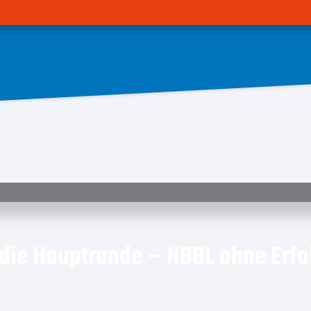
NACHWUCHS
CLUB
TICKETS
SPIELPLÄNE
S
die Hauptrunde – NBBL ohne Erfo