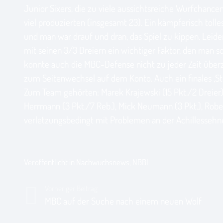
Junior Sixers, die zu viele aussichtsreiche Wurfchance
viel produzierten (insgesamt 23). Ein kämpferisch tol
und man war drauf und dran, das Spiel zu kippen. Leid
mit seinen 3/3 Dreiern ein wichtiger Faktor, den man so
konnte auch die MBC-Defense nicht zu jeder Zeit über
zum Seitenwechsel auf dem Konto. Auch ein finales ‚St
Zum Team gehörten: Marek Krajewski (15 Pkt./2 Dreier), 
Herrmann (3 Pkt./7 Reb.), Mick Neumann (3 Pkt.), Robert
verletzungsbedingt mit Problemen an der Achillessehn
Veröffentlicht in
Nachwuchsnews
,
NBBL
Vorheriger Beitrag
MBC auf der Suche nach einem neuen Wolf