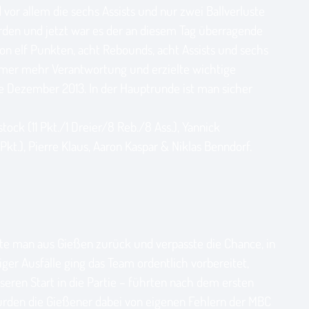
vor allem die sechs Assists und nur zwei Ballverluste
werden und jetzt war es der an diesem Tag überragende
von elf Punkten, acht Rebounds, acht Assists und sechs
immer mehr Verantwortung und erzielte wichtige
te Dezember 2013. In der Hauptrunde ist man sicher
ock (11 Pkt./1 Dreier/8 Reb./8 Ass.), Yannick
 Pkt.), Pierre Klaus, Aaron Kaspar & Niklas Benndorf.
rte man aus Gießen zurück und verpasste die Chance, in
iger Ausfälle ging das Team ordentlich vorbereitet,
eren Start in die Partie – führten nach dem ersten
wurden die Gießener dabei von eigenen Fehlern der MBC