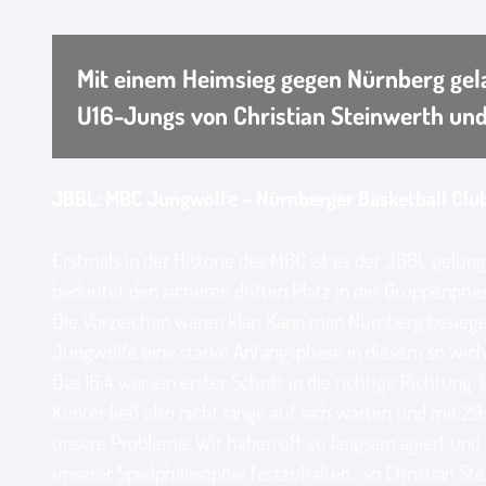
Mit einem Heimsieg gegen Nürnberg gela
U16-Jungs von Christian Steinwerth und 
JBBL: MBC Jungwölfe – Nürnberger Basketball Club
Erstmals in der Historie des MBC ist es der JBBL gelu
bedeutet den sicheren dritten Platz in der Gruppenpha
Die Vorzeichen waren klar: Kann man Nürnberg besiegen,
Jungwölfe eine starke Anfangsphase in diesem so wicht
Das 16:4 war ein erster Schritt in die richtige Richtu
Konter ließ also nicht lange auf sich warten und mit 29
unsere Probleme. Wir haben oft zu langsam agiert und
unserer Spielphilosophie festzuhalten.“, so Christian 