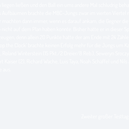
n liegen ließen und den Ball ein ums andere Mal schludrig beh
les Aufbäumen brachte die MBC-Jungs zwar im vierten Viertel n
er machten dann immer, wenn es darauf ankam, die Gegner die
 nicht auf dem Plan haben konnte. Bisher hatte er in dieser Sp
zeugen, denn allein 20 Punkte hatte der am Ende mit 24 Zähle
op the Clock‘ brachte keinen Erfolg mehr für die Jungs um K
Roland Winterstein (15 Pkt./2 Dreier/8 Reb.), Seweryn Sroczyns
 Kaiser (2), Richard Wache, Luis Taya, Noah Schäffel und Nils 
e aus.
Zweiter großer Testtag