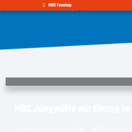
TEAM
NEWS
MBC Fanshop
START
MBC Jungwölfe mit Einzug in 
Veröffentlicht am
14. Januar 2014
MBC-Nachwuchs