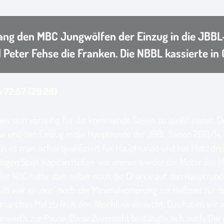
ng den MBC Jungwölfen der Einzug in die JBBL-
Peter Fehse die Franken. Die NBBL kassierte in 
 72:57 (29:28)
ngen, sich vorzeitig für die kommende Saison zu qualifizieren
se und den Einzug in die Hauptrunde der JBBL Saison 2013/14.
 ist man sicher qualifiziert für Hauptrunde und hat Platz drei
igen Spiel. Kapitän Helten war immer wieder der Motor des MB
ng. Der NBC hatte aber selber noch die Chance auf den Hauptrun
:28 war es „nur“ noch der Minimalvorsprung zur Halbzeit für den
 manches Mal zu früh den Abschluss versucht. Das haben wir 
Steinwerth zur Pause. Diese Zuversicht bestätigte sich auch. D