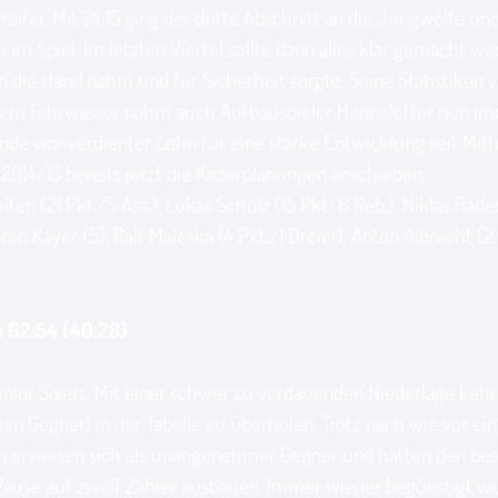
fer. Mit 24:15 ging der dritte Abschnitt an die Jungwölfe und 
 im Spiel. Im letzten Viertel sollte dann alles klar gemacht 
in die Hand nahm und für Sicherheit sorgte. Seine Statistiken 
 seinem Fahrwasser nahm auch Aufbauspieler Hennelotter nun 
nde war verdienter Lohn für eine starke Entwicklung seit Mit
 2014/15 bereits jetzt die Kaderplanungen anschieben.
n (21 Pkt./5 Ass.), Lukas Scholz (15 Pkt/6 Reb.), Niklas Radest
ron Kayer (5), Ralf Maleska (4 Pkt./1 Dreier), Anton Albrecht (2
s 62:54 (40:28)
nior Sixers. Mit einer schwer zu verdauenden Niederlage keh
en Gegner) in der Tabelle zu überholen. Trotz nach wie vor ein
sen erwiesen sich als unangenehmer Gegner und hatten den bess
r Pause auf zwölf Zähler ausbauen. Immer wieder begünstigt 