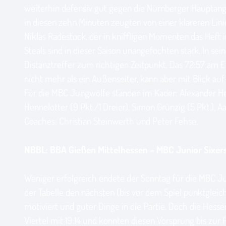
weiterhin defensiv gut gegen die Nürnberger Hauptangrei
in diesen zehn Minuten zeugten von einer klareren Linie
Niklas Radestock, der in kniffligen Momenten das Heft 
Steals sind in dieser Saison unangefochten stark. In
Distanztreffer zum richtigen Zeitpunkt. Das 72:57 am E
nicht mehr als ein Außenseiter, kann aber mit Blick auf
Für die MBC Jungwölfe standen im Kader: Alexander Helte
Hennelotter (9 Pkt./1 Dreier), Simon Grünzig (5 Pkt.), Aa
Coaches: Christian Steinwerth und Peter Fehse.
NBBL: BBA Gießen Mittelhessen – MBC Junior Sixer
Weniger erfolgreich endete der Sonntag für die MBC Ju
der Tabelle den nächsten (bis vor dem Spiel punktgleich
motiviert und guter Dinge in die Partie. Doch die Hes
Viertel mit 19:14 und konnten diesen Vorsprung bis zu