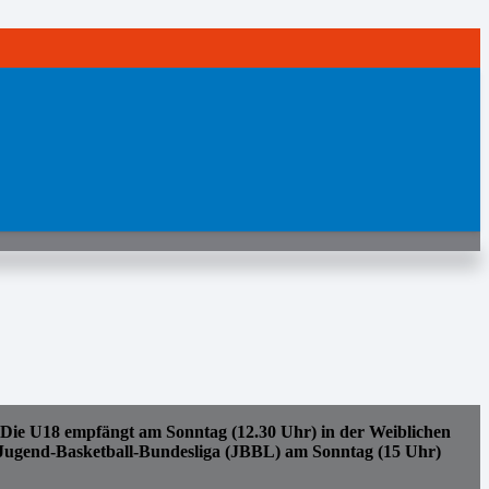
ie U18 empfängt am Sonntag (12.30 Uhr) in der Weiblichen
 Jugend-Basketball-Bundesliga (JBBL) am Sonntag (15 Uhr)