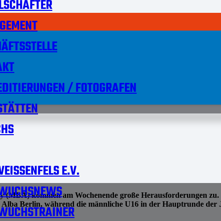
LSCHAFTER
GEMENT
ÄFTSSTELLE
AKT
DITIERUNGEN / FOTOGRAFEN
STÄTTEN
HS
EISSENFELS E.V.
WUCHSNEWS
emy (MBA) kommen am Wochenende große Herausforderungen zu. D
 Alba Berlin, während die männliche U16 in der Hauptrunde der
WUCHSTRAINER