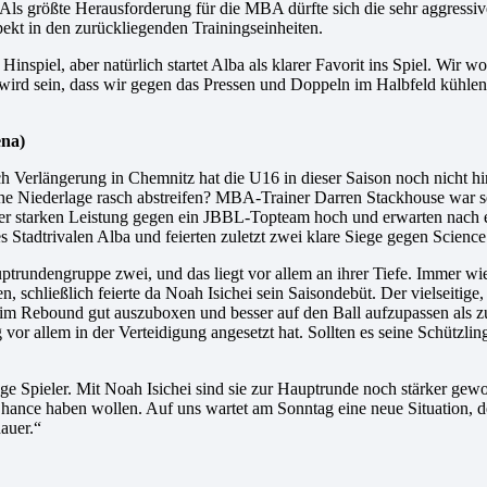
. Als größte Herausforderung für die MBA dürfte sich die sehr aggressiv
kt in den zurückliegenden Trainingseinheiten.
inspiel, aber natürlich startet Alba als klarer Favorit ins Spiel. Wir wo
 wird sein, dass wir gegen das Pressen und Doppeln im Halbfeld kühl
ena)
ch Verlängerung in Chemnitz hat die U16 in dieser Saison noch nicht h
che Niederlage rasch abstreifen? MBA-Trainer Darren Stackhouse war se
 ihrer starken Leistung gegen ein JBBL-Topteam hoch und erwarten nach
es Stadtrivalen Alba und feierten zuletzt zwei klare Siege gegen Scien
ptrundengruppe zwei, und das liegt vor allem an ihrer Tiefe. Immer wied
n, schließlich feierte da Noah Isichei sein Saisondebüt. Der vielseitige
im Rebound gut auszuboxen und besser auf den Ball aufzupassen als z
r allem in der Verteidigung angesetzt hat. Sollten es seine Schützlinge
lange Spieler. Mit Noah Isichei sind sie zur Hauptrunde noch stärker ge
ance haben wollen. Auf uns wartet am Sonntag eine neue Situation, denn 
auer.“