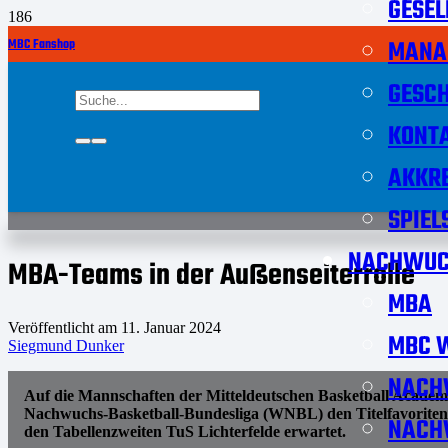
GESEL
MANA
MBC Fanshop
GESCH
KONT
AKKRE
SPIEL
NACHWUC
MBA-Teams in der Außenseiterrolle
MBA
Veröffentlicht am
11. Januar 2024
MBC W
Siegmund Dunker
NACH
Auf die Mannschaften der Mitteldeutschen Basketball Acad
Nachwuchs-Basketball-Bundesliga (WNBL) den Titelfavoriten
NACH
den Tabellenzweiten TuS Lichterfelde erwartet.