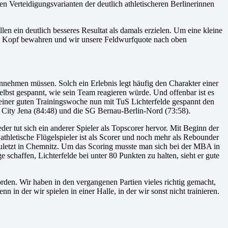
en Verteidigungsvarianten der deutlich athletischeren Berlinerinnen
llen ein deutlich besseres Resultat als damals erzielen. Um eine kleine
en Kopf bewahren und wir unsere Feldwurfquote nach oben
innehmen müssen. Solch ein Erlebnis legt häufig den Charakter einer
lbst gespannt, wie sein Team reagieren würde. Und offenbar ist es
 einer guten Trainingswoche nun mit TuS Lichterfelde gespannt den
ce City Jena (84:48) und die SG Bernau-Berlin-Nord (73:58).
er tut sich ein anderer Spieler als Topscorer hervor. Mit Beginn der
, athletische Flügelspieler ist als Scorer und noch mehr als Rebounder
uletzt in Chemnitz. Um das Scoring musste man sich bei der MBA in
 schaffen, Lichterfelde bei unter 80 Punkten zu halten, sieht er gute
worden. Wir haben in den vergangenen Partien vieles richtig gemacht,
in der wir spielen in einer Halle, in der wir sonst nicht trainieren.