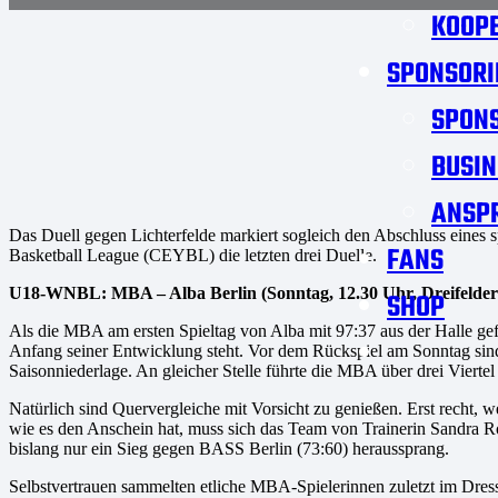
KOOPE
SPONSORI
SPON
BUSIN
ANSP
Das Duell gegen Lichterfelde markiert sogleich den Abschluss eines
FANS
Basketball League (CEYBL) die letzten drei Duelle.
U18-WNBL: MBA – Alba Berlin (Sonntag, 12.30 Uhr, Dreifelderh
SHOP
Als die MBA am ersten Spieltag von Alba mit 97:37 aus der Halle gefeg
Anfang seiner Entwicklung steht. Vor dem Rückspiel am Sonntag sind d
Saisonniederlage. An gleicher Stelle führte die MBA über drei Vierte
Natürlich sind Quervergleiche mit Vorsicht zu genießen. Erst recht, 
wie es den Anschein hat, muss sich das Team von Trainerin Sandra R
bislang nur ein Sieg gegen BASS Berlin (73:60) heraussprang.
Selbstvertrauen sammelten etliche MBA-Spielerinnen zuletzt im Dress