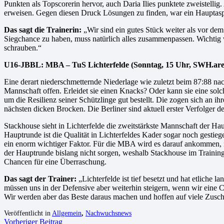
Punkten als Topscorerin hervor, auch Daria Ilies punktete zweistellig
erweisen. Gegen diesen Druck Lösungen zu finden, war ein Hauptaspe
Das sagt die Trainerin:
„Wir sind ein gutes Stück weiter als vor dem H
Siegchance zu haben, muss natürlich alles zusammenpassen. Wichtig
schrauben.“
U16-JBBL: MBA – TuS Lichterfelde (Sonntag, 15 Uhr, SWH.ar
Eine derart niederschmetternde Niederlage wie zuletzt beim 87:88 na
Mannschaft offen. Erleidet sie einen Knacks? Oder kann sie eine sol
um die Resilienz seiner Schützlinge gut bestellt. Die zogen sich an
nächsten dicken Brocken. Die Berliner sind aktuell erster Verfolger d
Stackhouse sieht in Lichterfelde die zweitstärkste Mannschaft der Hau
Hauptrunde ist die Qualität in Lichterfeldes Kader sogar noch gestiege
ein enorm wichtiger Faktor. Für die MBA wird es darauf ankommen, 
der Hauptrunde bislang nicht sorgen, weshalb Stackhouse im Training vo
Chancen für eine Überraschung.
Das sagt der Trainer:
„Lichterfelde ist tief besetzt und hat etliche 
müssen uns in der Defensive aber weiterhin steigern, wenn wir eine Ch
Wir werden aber das Beste daraus machen und hoffen auf viele Zusch
Veröffentlicht in
Allgemein
,
Nachwuchsnews
Vorheriger Beitrag