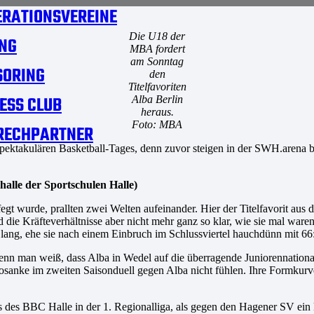
RATIONSVEREINE
Die U18 der
NG
MBA fordert
am Sonntag
SORING
den
Titelfavoriten
ESS CLUB
Alba Berlin
heraus.
Foto: MBA
RECHPARTNER
 spektakulären Basketball-Tages, denn zuvor steigen in der SWH.arena
alle der Sportschulen Halle)
t wurde, prallten zwei Welten aufeinander. Hier der Titelfavorit aus d
ie Kräfteverhältnisse aber nicht mehr ganz so klar, wie sie mal waren.
l lang, ehe sie nach einem Einbruch im Schlussviertel hauchdünn mit 66
wenn man weiß, dass Alba in Wedel auf die überragende Juniorennational
osanke im zweiten Saisonduell gegen Alba nicht fühlen. Ihre Formkurv
 des BBC Halle in der 1. Regionalliga, als gegen den Hagener SV ein k