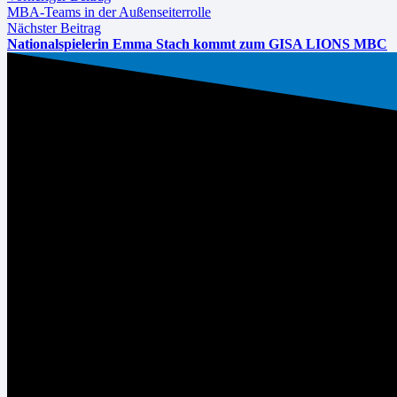
MBA-Teams in der Außenseiterrolle
Nächster Beitrag
Nationalspielerin Emma Stach kommt zum GISA LIONS MBC