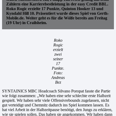
Zählern eine Karrierebestleistung in der easy Credit BBL.
Roko Rogic erzielte 17 Punkte, Quinton Hooker 13 und
Kyndahl Hill 10. Präsentiert wurde dieses Spiel von Gerth-
Mobile.de. Weiter geht es für die Wölfe bereits am Freitag
(19 Uhr) in Crailsheim.
Roko
Rogic
erzielt
zwei
seiner
17
Punkte.
Foto:
Andreas
Bez
SYNTAINICS MBC Headcoach Silvano Poropat fasste die Partie
wie folgt zusammen: „Wir haben eine sehr schlechte erste Halbzeit
gespielt. Wir haben sehr viele Offensivrebounds zugelassen, nicht
gut verteidigt und Chemnitz dadurch ins Spiel kommen lassen. Es
hat viel Arbeit in der Halbzeitpause benötigt, den Jungs zu erklären,
wie sie spielen sollen. Das haben sie angekommen. Wir haben dann