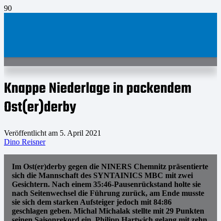
Knappe Niederlage in packendem
Ost(er)derby
Veröffentlicht am
5. April 2021
Dino Reisner
Im Ost(er)derby gegen die NINERS Chemnitz präsentierte
sich die Mannschaft des SYNTAINICS MBC mit zwei
Gesichtern. Nach einem 35:46-Pausenrückstand holte sie
nach Seitenwechsel die Führung zurück, am Ende musste
sie sich dem starken Aufsteiger jedoch mit 84:86
geschlagen geben. Michal Michalak stellte mit 29 Punkten
seinen Saisonrekord ein, Philipp Hartwich gelang mit zehn