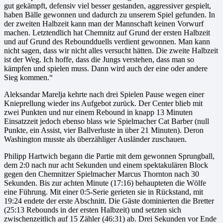
gut gekämpft, defensiv viel besser gestanden, aggressiver gespielt,
haben Bälle gewonnen und dadurch zu unserem Spiel gefunden. In
der zweiten Halbzeit kann man der Mannschaft keinen Vorwurf
machen. Letztendlich hat Chemnitz auf Grund der ersten Halbzeit
und auf Grund des Reboundduells verdient gewonnen. Man kann
nicht sagen, dass wir nicht alles versucht hätten. Die zweite Halbzeit
ist der Weg. Ich hoffe, dass die Jungs verstehen, dass man so
kämpfen und spielen muss. Dann wird auch der eine oder andere
Sieg kommen.“
Aleksandar Marelja kehrte nach drei Spielen Pause wegen einer
Knieprellung wieder ins Aufgebot zurück. Der Center blieb mit
zwei Punkten und nur einem Rebound in knapp 13 Minuten
Einsatzzeit jedoch ebenso blass wie Spielmacher Cat Barber (null
Punkte, ein Assist, vier Ballverluste in über 21 Minuten). Deron
Washington musste als überzähliger Ausländer zuschauen.
Philipp Hartwich begann die Partie mit dem gewonnen Sprungball,
dem 2:0 nach nur acht Sekunden und einem spektakulären Block
gegen den Chemnitzer Spielmacher Marcus Thornton nach 30
Sekunden. Bis zur achten Minute (17:16) behaupteten die Wölfe
eine Führung. Mit einer 0:5-Serie gerieten sie in Rückstand, mit
19:24 endete der erste Abschnitt. Die Gäste dominierten die Bretter
(25:13 Rebounds in der ersten Halbzeit) und setzten sich
zwischenzeitlich auf 15 Zähler (46:31) ab. Drei Sekunden vor Ende