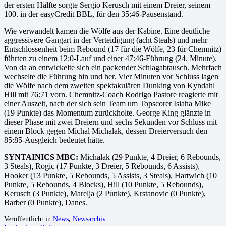
der ersten Hälfte sorgte Sergio Kerusch mit einem Dreier, seinem
100. in der easyCredit BBL, für den 35:46-Pausenstand.
Wie verwandelt kamen die Wölfe aus der Kabine. Eine deutliche
aggressivere Gangart in der Verteidigung (acht Steals) und mehr
Entschlossenheit beim Rebound (17 für die Wölfe, 23 für Chemnitz)
führten zu einem 12:0-Lauf und einer 47:46-Führung (24. Minute).
Von da an entwickelte sich ein packender Schlagabtausch. Mehrfach
wechselte die Führung hin und her. Vier Minuten vor Schluss lagen
die Wölfe nach dem zweiten spektakulären Dunking von Kyndahl
Hill mit 76:71 vorn. Chemnitz-Coach Rodrigo Pastore reagierte mit
einer Auszeit, nach der sich sein Team um Topscorer Isiaha Mike
(19 Punkte) das Momentum zurückholte. George King glänzte in
dieser Phase mit zwei Dreiern und sechs Sekunden vor Schluss mit
einem Block gegen Michal Michalak, dessen Dreierversuch den
85:85-Ausgleich bedeutet hätte.
SYNTAINICS MBC:
Michalak (29 Punkte, 4 Dreier, 6 Rebounds,
3 Steals), Rogic (17 Punkte, 3 Dreier, 5 Rebounds, 6 Assists),
Hooker (13 Punkte, 5 Rebounds, 5 Assists, 3 Steals), Hartwich (10
Punkte, 5 Rebounds, 4 Blocks), Hill (10 Punkte, 5 Rebounds),
Kerusch (3 Punkte), Marelja (2 Punkte), Krstanovic (0 Punkte),
Barber (0 Punkte), Danes.
Veröffentlicht in
News
,
Newsarchiv