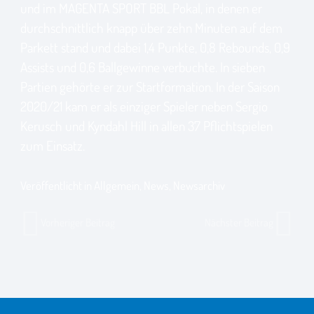
und im MAGENTA SPORT BBL Pokal, in denen er
durchschnittlich knapp über zehn Minuten auf dem
Parkett stand und dabei 1,4 Punkte, 0,8 Rebounds, 0,9
Assists und 0,6 Ballgewinne verbuchte. In sieben
Partien gehörte er zur Startformation. In der Saison
2020/21 kam er als einziger Spieler neben Sergio
Kerusch und Kyndahl Hill in allen 37 Pflichtspielen
zum Einsatz.
Veröffentlicht in
Allgemein
,
News
,
Newsarchiv
Vorheriger Beitrag
Nächster Beitrag