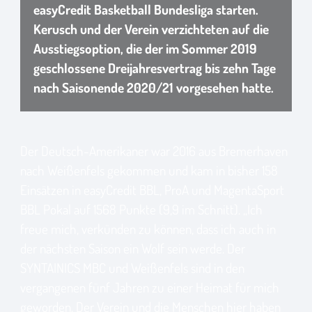
easyCredit Basketball Bundesliga starten.
Kerusch und der Verein verzichteten auf die
Ausstiegsoption, die der im Sommer 2019
geschlossene Dreijahresvertrag bis zehn Tage
nach Saisonende 2020/21 vorgesehen hatte.
Der Deutsch-Amerikaner war 2016 aus Bremerhaven
nach Weißenfels gekommen und kam in bisher 158
Einsätzen in easyCredit BBL, ProA und MagentaSport
BBL Pokal auf 1568 Punkte (9,9 im Schnitt). „Ich
freue mich, verkünden zu können, dass ich auch in
der nächsten Saison ein Wolf sein werde. Der
SYNTAINICS MBC und Weißenfels sind in den
vergangenen fünf Jahren zu einer Heimat für mich
geworden. Der Verein und die Menschen hier haben