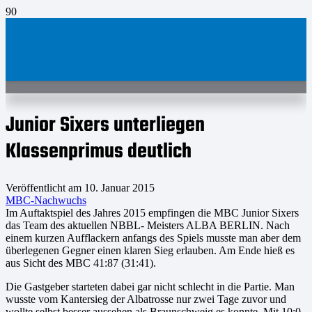
Junior Sixers unterliegen
Klassenprimus deutlich
Veröffentlicht am
10. Januar 2015
MBC-Nachwuchs
Im Auftaktspiel des Jahres 2015 empfingen die MBC Junior Sixers
das Team des aktuellen NBBL- Meisters ALBA BERLIN. Nach
einem kurzen Aufflackern anfangs des Spiels musste man aber dem
überlegenen Gegner einen klaren Sieg erlauben. Am Ende hieß es
aus Sicht des MBC 41:87 (31:41).
Die Gastgeber starteten dabei gar nicht schlecht in die Partie. Man
wusste vom Kantersieg der Albatrosse nur zwei Tage zuvor und
wollte selbst besser aussehen als Braunschweig es konnte. Mit 10:0