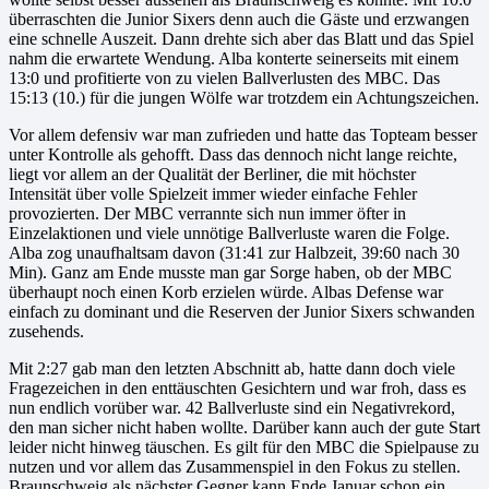
überraschten die Junior Sixers denn auch die Gäste und erzwangen
eine schnelle Auszeit. Dann drehte sich aber das Blatt und das Spiel
nahm die erwartete Wendung. Alba konterte seinerseits mit einem
13:0 und profitierte von zu vielen Ballverlusten des MBC. Das
15:13 (10.) für die jungen Wölfe war trotzdem ein Achtungszeichen.
Vor allem defensiv war man zufrieden und hatte das Topteam besser
unter Kontrolle als gehofft. Dass das dennoch nicht lange reichte,
liegt vor allem an der Qualität der Berliner, die mit höchster
Intensität über volle Spielzeit immer wieder einfache Fehler
provozierten. Der MBC verrannte sich nun immer öfter in
Einzelaktionen und viele unnötige Ballverluste waren die Folge.
Alba zog unaufhaltsam davon (31:41 zur Halbzeit, 39:60 nach 30
Min). Ganz am Ende musste man gar Sorge haben, ob der MBC
überhaupt noch einen Korb erzielen würde. Albas Defense war
einfach zu dominant und die Reserven der Junior Sixers schwanden
zusehends.
Mit 2:27 gab man den letzten Abschnitt ab, hatte dann doch viele
Fragezeichen in den enttäuschten Gesichtern und war froh, dass es
nun endlich vorüber war. 42 Ballverluste sind ein Negativrekord,
den man sicher nicht haben wollte. Darüber kann auch der gute Start
leider nicht hinweg täuschen. Es gilt für den MBC die Spielpause zu
nutzen und vor allem das Zusammenspiel in den Fokus zu stellen.
Braunschweig als nächster Gegner kann Ende Januar schon ein