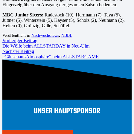
Fingerzeig über den Ausgang der gesamten Saison bedeuten.
MBC Junior Sixers:
Radestock (10), Herrmann (7), Taya (5),
Jüttner (5), Winterstein (5), Kayser (5), Scholz (2), Neumann (2),
Helten (0), Grünzig, Gille, Schäffel.
Veröffentlicht in
Nachwuchsnews
,
NBBL
Vorheriger Beitrag
Die Wölfe beim ALLSTARDAY in Neu-Ulm
Nächster Beitrag
„Gänsehaut-Atmosphäre“ beim ALLSTARGAME
UNSER HAUPTSPONSOR