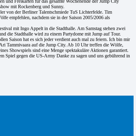
sen und Freikarten für das gesamte Wochenende der Jump City
gshow mit Rockenberg und Sunny.
eler von der Berliner Talentschmiede TuS Lichterfelde. Tim
ölfe empfehlen, nachdem sie in der Saison 2005/2006 als
stival mit Ingo Appelt in die Stadthalle. Am Samstag stehen zwei
nd die Stadthalle wird zu einem Partydome mit Jump auf Tour.
len Saison hat es sich jeder verdient auch mal zu feiern. Ich bin mir
r Ari Tammivaara auf die Jump City. Ab 10 Uhr treffen die Wölfe,
ines Showspiels sind eine Menge spektakuläre Aktionen garantiert.
t dem Spiel gegen die US-Army Danke zu sagen und uns gebührend in