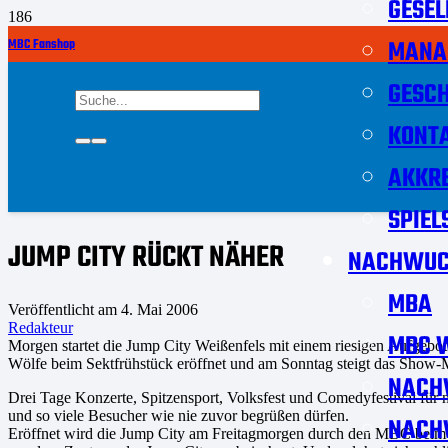
GESEL
MANA
MBC Fanshop
GESCH
KONT
AKKRE
SPIEL
JUMP CITY RÜCKT NÄHER
NACHWUC
MBA
Veröffentlicht am
4. Mai 2006
Redakteur
MBC W
Morgen startet die Jump City Weißenfels mit einem riesigen Aufgebot
Wölfe beim Sektfrühstück eröffnet und am Sonntag steigt das Show-M
NACH
Drei Tage Konzerte, Spitzensport, Volksfest und Comedyfestival für 
und so viele Besucher wie nie zuvor begrüßen dürfen.
NACH
Eröffnet wird die Jump City am Freitagmorgen durch den MBC beim J