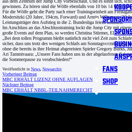
aus dem Zentrum der Jump City vorbeischaut. Und es lohnt sich, sc
KOOPE
gewinnen. Zu hören sind die Wölfe ebenfalls von 10 bis 14 Uhr be
Für die Wölfe geht die Party nach einer Trainingseinheit am Freitaga
SPONSORI
Modersitzki (20 Jahre, 194cm, Forward) und Armin Willemsen (20 Ja
Leistungsträger den Aufstieg in die 2. Bundesliga feiern konnten.
Im Anschluss an das Abschlusstraining lockt die Jump City mit einem
SPON
große Events auf dem Plan, so werden Christina Stürmer, EL*KE, Kai
„Bei dem tollen Programm bleibt natürlich nicht viel Zeit zum Schlafen
BUSIN
sicher, dass uns trotz des wenigen Schlafs am Sonntagvormittag ein i
ohne die bereits in ihre Heimat abgereisten Spieler Gregory Burks, 
ANSP
Ari Tammivaara: „Unsere Fans haben uns in der abgelaufenen Saison 
die Sommerpause zu verabschieden!“
FANS
Veröffentlicht in
News
,
Newsarchiv
Vorheriger Beitrag
SHOP
MBC ERHÄLT LIZENZ OHNE AUFLAGEN
Nächster Beitrag
MBC ERHÄLT NBBL-TEILNAHMERECHT