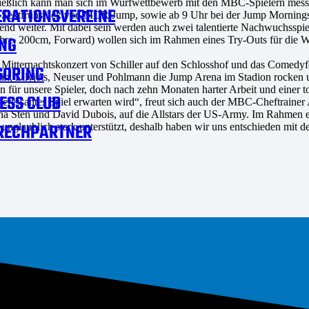
hließlich kann man sich im Wurfwettbewerb mit den MBC-Spielern mes
RATIONSVEREINE
im Sektfrühstück von MDR Jump, sowie ab 9 Uhr bei der Jump Mornin
bend weiter. Mit dabei sein werden auch zwei talentierte Nachwuchsspi
NG
hre, 200cm, Forward) wollen sich im Rahmen eines Try-Outs für die W
 Mitternachtskonzert von Schiller auf den Schlosshof und das Comedyfe
SORING
n, Lilyjets, Neuser und Pohlmann die Jump Arena im Stadion rocken u
 für unsere Spieler, doch nach zehn Monaten harter Arbeit und einer tol
ESS CLUB
nteressantes Spiel erwarten wird“, freut sich auch der MBC-Cheftraine
Juha Sten und David Dubois, auf die Allstars der US-Army. Im Rahmen e
RECHPARTNER
unglaublich stark unterstützt, deshalb haben wir uns entschieden mi