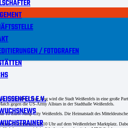
LSCHAFTER
GEMENT
ÄFTSSTELLE
AKT
DITIERUNGEN / FOTOGRAFEN
STÄTTEN
HS
EISSENFELS E.V.
 an Events. Drei Tage lang wird die Stadt Weißenfels in eine große P
atch gegen die US-Army Allstars in der Stadthalle Weißenfels.
WUCHSNEWS
nur 10 Euro: Jump City Weißenfels. Die Heimatstadt des Mitteldeutsche
WUCHSTRAINER
ump Sektfrühstück ab 10 Uhr auf dem Weißenfelser Marktplatz. Dabei f