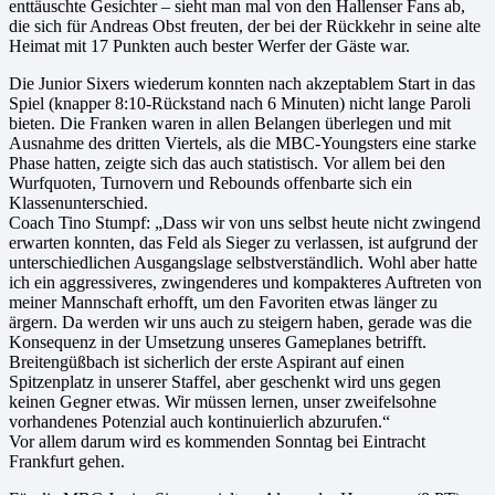
enttäuschte Gesichter – sieht man mal von den Hallenser Fans ab,
die sich für Andreas Obst freuten, der bei der Rückkehr in seine alte
Heimat mit 17 Punkten auch bester Werfer der Gäste war.
Die Junior Sixers wiederum konnten nach akzeptablem Start in das
Spiel (knapper 8:10-Rückstand nach 6 Minuten) nicht lange Paroli
bieten. Die Franken waren in allen Belangen überlegen und mit
Ausnahme des dritten Viertels, als die MBC-Youngsters eine starke
Phase hatten, zeigte sich das auch statistisch. Vor allem bei den
Wurfquoten, Turnovern und Rebounds offenbarte sich ein
Klassenunterschied.
Coach Tino Stumpf: „Dass wir von uns selbst heute nicht zwingend
erwarten konnten, das Feld als Sieger zu verlassen, ist aufgrund der
unterschiedlichen Ausgangslage selbstverständlich. Wohl aber hatte
ich ein aggressiveres, zwingenderes und kompakteres Auftreten von
meiner Mannschaft erhofft, um den Favoriten etwas länger zu
ärgern. Da werden wir uns auch zu steigern haben, gerade was die
Konsequenz in der Umsetzung unseres Gameplanes betrifft.
Breitengüßbach ist sicherlich der erste Aspirant auf einen
Spitzenplatz in unserer Staffel, aber geschenkt wird uns gegen
keinen Gegner etwas. Wir müssen lernen, unser zweifelsohne
vorhandenes Potenzial auch kontinuierlich abzurufen.“
Vor allem darum wird es kommenden Sonntag bei Eintracht
Frankfurt gehen.