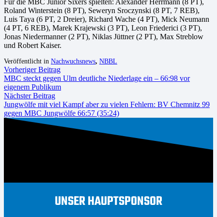
Für die MBC Junior Sixers spielten: Alexander Herrmann (8 PT),
Roland Winterstein (8 PT), Seweryn Sroczynski (8 PT, 7 REB),
Luis Taya (6 PT, 2 Dreier), Richard Wache (4 PT), Mick Neumann
(4 PT, 6 REB), Marek Krajewski (3 PT), Leon Friederici (3 PT),
Jonas Niedermanner (2 PT), Niklas Jüttner (2 PT), Max Streblow
und Robert Kaiser.
Veröffentlicht in
Nachwuchsnews
,
NBBL
Vorheriger Beitrag
MBC steckt gegen Ulm deutliche Niederlage ein – 66:98 vor
eigenem Publikum
Nächster Beitrag
Jungwölfe mit viel Kampf aber zu vielen Fehlern: BV Chemnitz 99
gegen MBC Jungwölfe 66:57 (35:24)
UNSER HAUPTSPONSOR