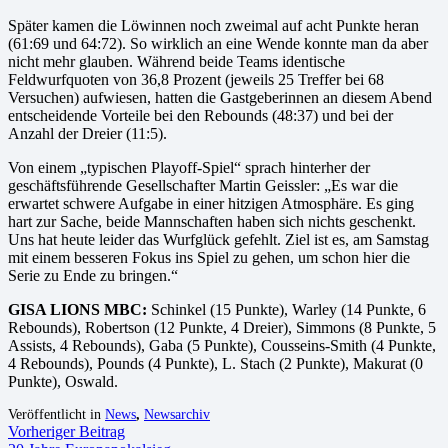
Später kamen die Löwinnen noch zweimal auf acht Punkte heran
(61:69 und 64:72). So wirklich an eine Wende konnte man da aber
nicht mehr glauben. Während beide Teams identische
Feldwurfquoten von 36,8 Prozent (jeweils 25 Treffer bei 68
Versuchen) aufwiesen, hatten die Gastgeberinnen an diesem Abend
entscheidende Vorteile bei den Rebounds (48:37) und bei der
Anzahl der Dreier (11:5).
Von einem „typischen Playoff-Spiel“ sprach hinterher der
geschäftsführende Gesellschafter Martin Geissler: „Es war die
erwartet schwere Aufgabe in einer hitzigen Atmosphäre. Es ging
hart zur Sache, beide Mannschaften haben sich nichts geschenkt.
Uns hat heute leider das Wurfglück gefehlt. Ziel ist es, am Samstag
mit einem besseren Fokus ins Spiel zu gehen, um schon hier die
Serie zu Ende zu bringen.“
GISA LIONS MBC:
Schinkel (15 Punkte), Warley (14 Punkte, 6
Rebounds), Robertson (12 Punkte, 4 Dreier), Simmons (8 Punkte, 5
Assists, 4 Rebounds), Gaba (5 Punkte), Cousseins-Smith (4 Punkte,
4 Rebounds), Pounds (4 Punkte), L. Stach (2 Punkte), Makurat (0
Punkte), Oswald.
Veröffentlicht in
News
,
Newsarchiv
Vorheriger Beitrag