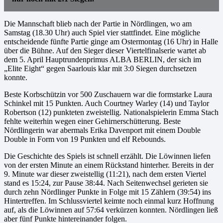
Die Mannschaft blieb nach der Partie in Nördlingen, wo am
Samstag (18.30 Uhr) auch Spiel vier stattfindet. Eine mögliche
entscheidende fünfte Partie ginge am Ostermontag (16 Uhr) in Halle
über die Bühne. Auf den Sieger dieser Viertelfinalserie wartet ab
dem 5. April Hauptrundenprimus ALBA BERLIN, der sich im
„Elite Eight“ gegen Saarlouis klar mit 3:0 Siegen durchsetzen
konnte.
Beste Korbschützin vor 500 Zuschauern war die formstarke Laura
Schinkel mit 15 Punkten. Auch Courtney Warley (14) und Taylor
Robertson (12) punkteten zweistellig. Nationalspielerin Emma Stach
fehlte weiterhin wegen einer Gehirnerschütterung. Beste
Nördlingerin war abermals Erika Davenport mit einem Double
Double in Form von 19 Punkten und elf Rebounds.
Die Geschichte des Spiels ist schnell erzählt. Die Löwinnen liefen
von der ersten Minute an einem Rückstand hinterher. Bereits in der
9. Minute war dieser zweistellig (11:21), nach dem ersten Viertel
stand es 15:24, zur Pause 38:44. Nach Seitenwechsel gerieten sie
durch zehn Nördlinger Punkte in Folge mit 15 Zählern (39:54) ins
Hintertreffen. Im Schlussviertel keimte noch einmal kurz Hoffnung
auf, als die Löwinnen auf 57:64 verkürzen konnten. Nördlingen ließ
aber fünf Punkte hintereinander folgen.