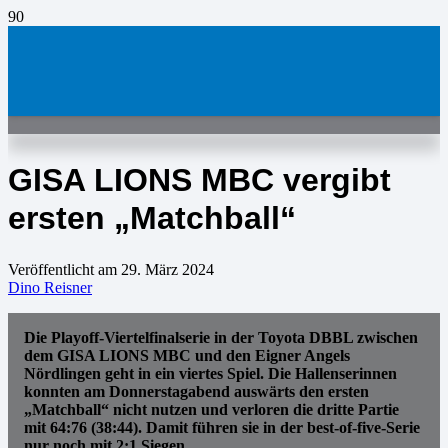
GISA LIONS MBC vergibt
ersten „Matchball“
Veröffentlicht am
29. März 2024
Dino Reisner
Die Playoff-Viertelfinalserie in der Toyota DBBL zwischen
dem GISA LIONS MBC und den Eigner Angels
Nördlingen geht in ein viertes Spiel. Die Hallenserinnen
konnten am Donnerstagabend auswärts den ersten
„Matchball“ nicht nutzen und verloren die dritte Partie
mit 64:76 (38:44). Damit führen sie in der best-of-five-Serie
nur noch mit 2:1 Siegen.