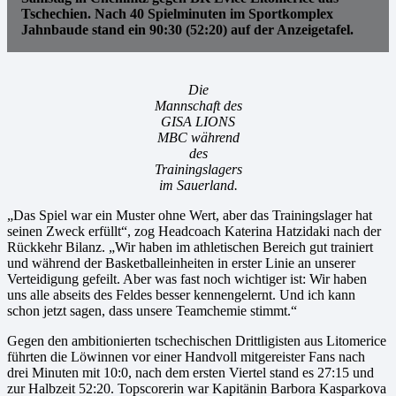
Tschechien. Nach 40 Spielminuten im Sportkomplex
Jahnbaude stand ein 90:30 (52:20) auf der Anzeigetafel.
Die
Mannschaft des
GISA LIONS
MBC während
des
Trainingslagers
im Sauerland.
„Das Spiel war ein Muster ohne Wert, aber das Trainingslager hat
seinen Zweck erfüllt“, zog Headcoach Katerina Hatzidaki nach der
Rückkehr Bilanz. „Wir haben im athletischen Bereich gut trainiert
und während der Basketballeinheiten in erster Linie an unserer
Verteidigung gefeilt. Aber was fast noch wichtiger ist: Wir haben
uns alle abseits des Feldes besser kennengelernt. Und ich kann
schon jetzt sagen, dass unsere Teamchemie stimmt.“
Gegen den ambitionierten tschechischen Drittligisten aus Litomerice
führten die Löwinnen vor einer Handvoll mitgereister Fans nach
drei Minuten mit 10:0, nach dem ersten Viertel stand es 27:15 und
zur Halbzeit 52:20. Topscorerin war Kapitänin Barbora Kasparkova