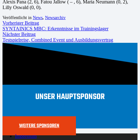
Alexis Pana (2, 6), Fatou Jallow ( – , 6), Maria Neumann (0, 2),
Lilly Oswald (0, 0).
Veröffentlicht in
News
,
Newsarchiv
Vorheriger Beitrag
SYNTAINICS MBC: Erkenntnisse im Trainingslager
Nächster Beitrag
Testspielreise, Combined Event und Ausbildungsvertrag
UNSER HAUPTSPONSOR
WEITERE SPONSOREN
Impressum