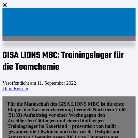
GISA LIONS MBC: Trainingslager für
die Teamchemie
Veröffentlicht am
11. September 2022
Dino Reisner
Für die Mannschaft des GISA LIONS MBC ist die erste
Etappe der Saisonvorbereitung beendet. Nach dem 75:65
(51:33)-Auftaktsieg vor einer Woche gegen den
Zweitligisten Göttingen und einem fünftägigen
Trainingslager im Sauerland – präsentiert von halfit –
gewannen die Löwinnen auch das zweite Testspiel am
Samstag in Chemnitz gegen BK Lvice Litomerice aus