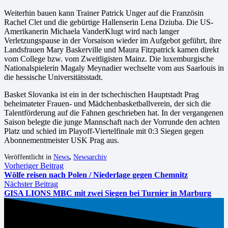
Weiterhin bauen kann Trainer Patrick Unger auf die Französin
Rachel Clet und die gebürtige Hallenserin Lena Dziuba. Die US-
Amerikanerin Michaela VanderKlugt wird nach langer
Verletzungspause in der Vorsaison wieder im Aufgebot geführt, ihre
Landsfrauen Mary Baskerville und Maura Fitzpatrick kamen direkt
vom College bzw. vom Zweitligisten Mainz. Die luxemburgische
Nationalspielerin Magaly Meynadier wechselte vom aus Saarlouis in
die hessische Universitätsstadt.
Basket Slovanka ist ein in der tschechischen Hauptstadt Prag
beheimateter Frauen- und Mädchenbasketballverein, der sich die
Talentförderung auf die Fahnen geschrieben hat. In der vergangenen
Saison belegte die junge Mannschaft nach der Vorrunde den achten
Platz und schied im Playoff-Viertelfinale mit 0:3 Siegen gegen
Abonnementmeister USK Prag aus.
Veröffentlicht in
News
,
Newsarchiv
Vorheriger Beitrag
Wölfe reisen nach Polen / Niederlage gegen Chemnitz
Nächster Beitrag
GISA LIONS MBC mit zwei Siegen bei Turnier in Marburg