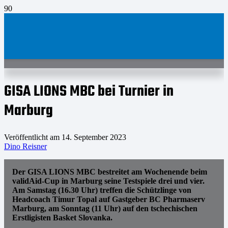
GISA LIONS MBC bei Turnier in
Marburg
Veröffentlicht am
14. September 2023
Dino Reisner
Der GISA LIONS MBC bestreitet am Wochenende beim
validAid-Cup in Marburg seine Testspiele drei und vier.
Am Samstag (16.30 Uhr) treffen die Schützlinge von
Headcoach Timur Topal auf Gastgeber BC Pharmaserv
Marburg, am Sonntag (11 Uhr) auf den tschechischen
Erstligisten Basket Slovanka.