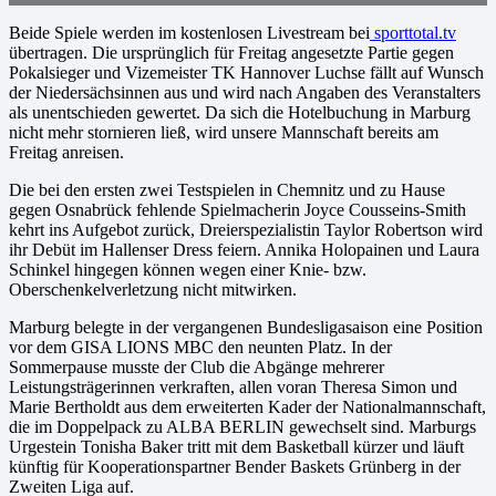
Beide Spiele werden im kostenlosen Livestream bei
sporttotal.tv
übertragen. Die ursprünglich für Freitag angesetzte Partie gegen
Pokalsieger und Vizemeister TK Hannover Luchse fällt auf Wunsch
der Niedersächsinnen aus und wird nach Angaben des Veranstalters
als unentschieden gewertet. Da sich die Hotelbuchung in Marburg
nicht mehr stornieren ließ, wird unsere Mannschaft bereits am
Freitag anreisen.
Die bei den ersten zwei Testspielen in Chemnitz und zu Hause
gegen Osnabrück fehlende Spielmacherin Joyce Cousseins-Smith
kehrt ins Aufgebot zurück, Dreierspezialistin Taylor Robertson wird
ihr Debüt im Hallenser Dress feiern. Annika Holopainen und Laura
Schinkel hingegen können wegen einer Knie- bzw.
Oberschenkelverletzung nicht mitwirken.
Marburg belegte in der vergangenen Bundesligasaison eine Position
vor dem GISA LIONS MBC den neunten Platz. In der
Sommerpause musste der Club die Abgänge mehrerer
Leistungsträgerinnen verkraften, allen voran Theresa Simon und
Marie Bertholdt aus dem erweiterten Kader der Nationalmannschaft,
die im Doppelpack zu ALBA BERLIN gewechselt sind. Marburgs
Urgestein Tonisha Baker tritt mit dem Basketball kürzer und läuft
künftig für Kooperationspartner Bender Baskets Grünberg in der
Zweiten Liga auf.