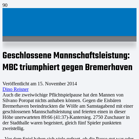
Geschlossene Mannschaftsleistung:
MBC triumphiert gegen Bremerhaven
Veröffentlicht am
15. November 2014
Dino Reisner
Auch die zweiwöchige Pflichtspielpause hat den Mannen von
Silvano Poropat nichts anhaben können. Gegen die Eisbären
Bremerhaven beeindruckten die Wölfe am Samstagabend mit einer
geschlossenen Mannschaftsleistung und feierten einen in dieser
Höhe unerwarteten 89:66 (41:37)-Kantersieg. 2750 Zuschauer in
der Stadthalle waren begeistert, gleich fünf Spieler punkteten
zweistellig.
„Vor dem Spiel haben sich viele gefragt, ob die Pause gut war oder