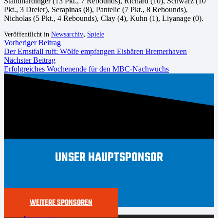
Standhardinger (13 Pkt., 7 Rebounds), Richard (10), Schwarz (10
Pkt., 3 Dreier), Serapinas (8), Pantelic (7 Pkt., 8 Rebounds),
Nicholas (5 Pkt., 4 Rebounds), Clay (4), Kuhn (1), Liyanage (0).
Veröffentlicht in
Newsarchiv
,
Spiele
Vorheriger Beitrag
Der Ernstfall ruft: Wölfe empfangen Eisbären Bremerhaven
Nächster Beitrag
Erfolgreiches Wochenende für den MBC-Nachwuchs
UNSER HAUPTSPONSOR
WEITERE SPONSOREN