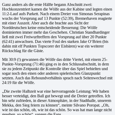
Ganz anders als die erste Hälfte begann Abschnitt zwei:
Hochkonzentriert kamen die Wölfe aus der Kabine und legten einen
11:2-Lauf aufs Parkett. Nach einem Dreier von Simonas Serapinas
wuchs der Vorsprung auf 13 Punkte (52:39), Bremerhaven reagierte
mit einer Auszeit. Aber auch die brachte aus Sicht der
Norddeutschen keine entscheidende Besserung: Die Wölfe
dominierten immer mehr das Geschehen. Christian Standhardinger
ließ mit zwei Freiwurftreffern den Vorsprung auf über 20 Punkte
(62:41) anwachsen. Das vierte Foul des starken Jake O‘Brien (bis
dahin mit elf Punkten Topscorer der Eisbären) war ein weiterer
Rückschlag für die Gäste.
Mit 30:9 (!) gewannen die Wölfe das dritte Viertel, mit einem 25-
Punkte-Vorsprung (71:46) ging es in den Schlussabschnitt, in dem
sie zu jedem Zeitpunkt die Kontrolle über das Spiel behielten und
sogar noch den einen oder anderen spielerischen Glanzpunkt
setzten. Auch das Reboundverhältnis sprach nach Seitenwechsel mit
24:19 für die Wölfe.
„Die zweite Halbzeit war eine hervorragende Leistung: Wir haben
besser verteidigt, den Ball gut bewegt und die Dreier getroffen. Ich
bin sehr zufrieden, in dieser Atmosphäre, in der Stadthalle, unserem
Mekka, den Sieg feiern zu können“, meinte Silvano Poropat. „Oh,
wie ist das schön, oh, wie ist das schön. So was hat man lange nicht
gesehen, so schön“, sangen die Fans.