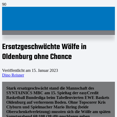
Ersatzgeschwächte Wölfe in
Oldenburg ohne Chance
Veröffentlicht am
15. Januar 2023
Dino Reisner
Stark ersatzgeschwächt stand die Mannschaft des
SYNTAINICS MBC am 15. Spieltag der easyCredit
Basketball Bundesliga beim Tabellenvierten EWE Baskets
Oldenburg auf verlorenem Boden. Ohne Topscorer Kris
Clyburn und Spielmacher Mario Ihring (beide
Oberschenkelverletzung) mussten sich die Wölfe am späten
Samstagabend 68:108 (38:49) geschlagen geben.