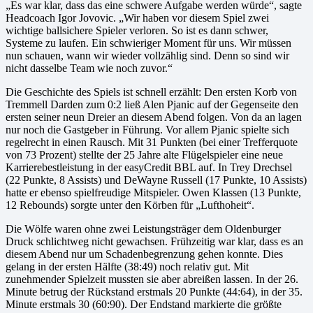
„Es war klar, dass das eine schwere Aufgabe werden würde“, sagte
Headcoach Igor Jovovic. „Wir haben vor diesem Spiel zwei
wichtige ballsichere Spieler verloren. So ist es dann schwer,
Systeme zu laufen. Ein schwieriger Moment für uns. Wir müssen
nun schauen, wann wir wieder vollzählig sind. Denn so sind wir
nicht dasselbe Team wie noch zuvor.“
Die Geschichte des Spiels ist schnell erzählt: Den ersten Korb von
Tremmell Darden zum 0:2 ließ Alen Pjanic auf der Gegenseite den
ersten seiner neun Dreier an diesem Abend folgen. Von da an lagen
nur noch die Gastgeber in Führung. Vor allem Pjanic spielte sich
regelrecht in einen Rausch. Mit 31 Punkten (bei einer Trefferquote
von 73 Prozent) stellte der 25 Jahre alte Flügelspieler eine neue
Karrierebestleistung in der easyCredit BBL auf. In Trey Drechsel
(22 Punkte, 8 Assists) und DeWayne Russell (17 Punkte, 10 Assists)
hatte er ebenso spielfreudige Mitspieler. Owen Klassen (13 Punkte,
12 Rebounds) sorgte unter den Körben für „Lufthoheit“.
Die Wölfe waren ohne zwei Leistungsträger dem Oldenburger
Druck schlichtweg nicht gewachsen. Frühzeitig war klar, dass es an
diesem Abend nur um Schadenbegrenzung gehen konnte. Dies
gelang in der ersten Hälfte (38:49) noch relativ gut. Mit
zunehmender Spielzeit mussten sie aber abreißen lassen. In der 26.
Minute betrug der Rückstand erstmals 20 Punkte (44:64), in der 35.
Minute erstmals 30 (60:90). Der Endstand markierte die größte