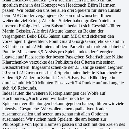
sportlich mehr in das Konzept von Headcoach Björn Harmsen
passen. Wir bedanken uns bei allen drei Spielern für ihren Einsatz
beim MBC in der vergangenen Saison und wünschen Ihnen
weiterhin viel Erfolg. Alle drei Spieler haben großen Anteil an
unserem Erfolg der letzten Saison“, bedankt sich Geschäftsführer
Martin Geissler. Alle drei Akteure kamen zu Beginn der
vergangenen Beko BBL-Saison zum MBC und sicherten den
vorzeitigen Ligaverbleib. Point Guard Giorgi Gamqrelidze stand in
33 Partien rund 22 Minuten auf dem Parkett und markierte dabei 6,1
Punkte. Mit seinen 3,9 Assists pro Spiel landete der Georgier
ligaweit auf Platz sechs der besten Passgeber. Scharfschütze Nikita
Khartchenkov verzückte das Publikum des Öfteren mit seinen
Distanztreffern. Insgesamt schenkte der 23-Jährige seinen Gegnern
50 von 122 Dreiern ein. In 14 Spielminuten lieferte Khartchenkov
zudem 6,8 Zähler im Schnitt. Der US-Boy Ivan Elliott legte in
durchschnittlich 20 Minuten Einsatzzeit 7,4 Punkte auf und angelte
sich 4,6 Rebounds.
Indes laufen die weiteren Kaderplanungen der Wölfe auf
Hochtouren. „Auch wenn wir bisher noch keine
Spielerneuverpflichtungen bekanntgegeben haben, führen wir viele
intensive Gespräche. Wir wollen einen qualitativen Kader
zusammenstellen und setzen uns genau mit allen Optionen
auseinander. Wir suchen nach Spielern, die am besten zur
Philosophie von Björn Harmsen passen und sich mit den Zielen des