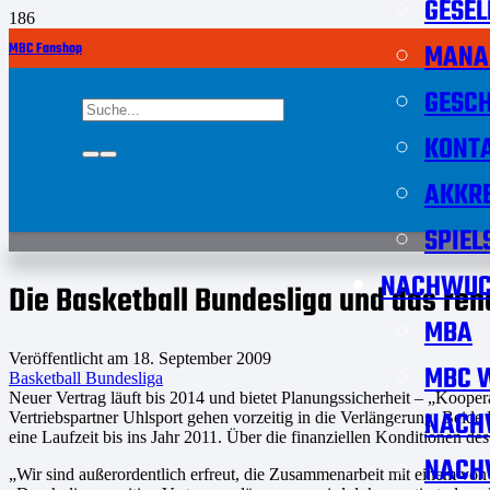
GESEL
MANA
MBC Fanshop
GESCH
KONT
AKKRE
SPIEL
NACHWUC
Die Basketball Bundesliga und das re
MBA
Veröffentlicht am
18. September 2009
MBC W
Basketball Bundesliga
Neuer Vertrag läuft bis 2014 und bietet Planungssicherheit – „Kooper
NACH
Vertriebspartner Uhlsport gehen vorzeitig in die Verlängerung. Beide Pa
eine Laufzeit bis ins Jahr 2011. Über die finanziellen Konditionen de
NACH
„Wir sind außerordentlich erfreut, die Zusammenarbeit mit einem von