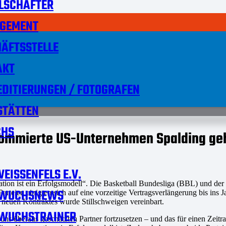
LSCHAFTER
GEMENT
ÄFTSSTELLE
AKT
DITIERUNGEN / FOTOGRAFEN
STÄTTEN
HS
nommierte US-Unternehmen Spalding gehe
EISSENFELS E.V.
ation ist ein Erfolgsmodell“. Die Basketball Bundesliga (BBL) und der
WUCHSNEWS
rteien einigten sich auf eine vorzeitige Vertragsverlängerung bis ins Jah
s neuen Kontraktes wurde Stillschweigen vereinbart.
WUCHSTRAINER
 uns überaus geschätzten Partner fortzusetzen – und das für einen Zei