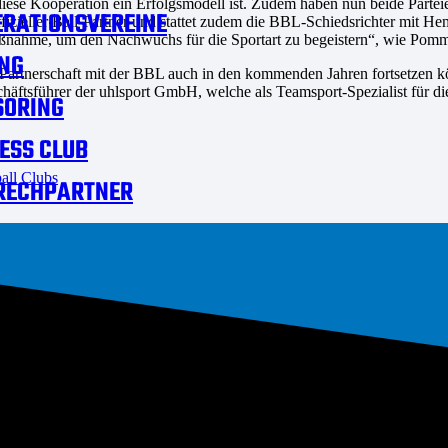
diese Kooperation ein Erfolgsmodell ist. Zudem haben nun beide Parte
RATIONSVEREINE
ffizieller Ball-Partner und stattet zudem die BBL-Schiedsrichter mit H
ßnahme, um den Nachwuchs für die Sportart zu begeistern“, wie Pomme
NG
che Partnerschaft mit der BBL auch in den kommenden Jahren fortsetze
schäftsführer der uhlsport GmbH, welche als Teamsport-Spezialist für 
SORING
ESS CLUB
all Clubs
RECHPARTNER