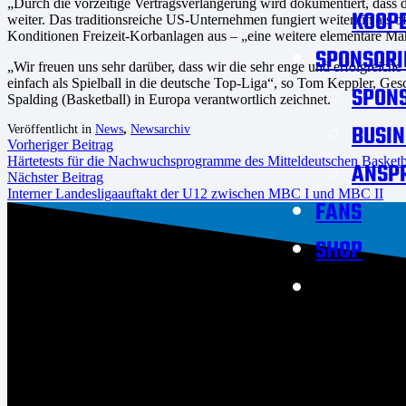
„Durch die vorzeitige Vertragsverlängerung wird dokumentiert, dass 
KOOPE
weiter. Das traditionsreiche US-Unternehmen fungiert weiterhin als o
Konditionen Freizeit-Korbanlagen aus – „eine weitere elementare Ma
SPONSORI
„Wir freuen uns sehr darüber, dass wir die sehr enge und erfolgrei
einfach als Spielball in die deutsche Top-Liga“, so Tom Keppler, Ge
SPON
Spalding (Basketball) in Europa verantwortlich zeichnet.
BUSIN
Veröffentlicht in
News
,
Newsarchiv
Vorheriger Beitrag
Härtetests für die Nachwuchsprogramme des Mitteldeutschen Basketb
ANSP
Nächster Beitrag
Interner Landesligaauftakt der U12 zwischen MBC I und MBC II
FANS
SHOP