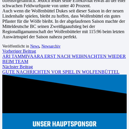
offensivgefährlich. Jedoch leidet seine Effektivität etwas an der eher
schwachen Feldwurfquote von unter 40 Prozent.
Auch wenn die Wolfenbüttel Dukes seit dieser Saison in der neuen
Lindenhalle spielen, bleibt zu hoffen, dass Wolfenbüttel ein gutes
Pflaster für die Wölfe bleibt. In der abgelaufenen Saison machte der
Mitteldeutsche BC seinen Zweitligaaufstieg bei der
Regionalligamannschaft der Wolfenbütteler mit 115:96 beim letzten
Auswärtsspiel der Saison nahezu perfekt.
Veröffentlicht in
News
,
Newsarchiv
Vorheriger Beitrag
ARI TAMMIVAARA ERST NACH WEIHNACHTEN WIEDER
BEIM TEAM
Nächster Beitrag
GUTE NACHRICHTEN VOR SPIEL IN WOLFENBÜTTEL
UNSER HAUPTSPONSOR