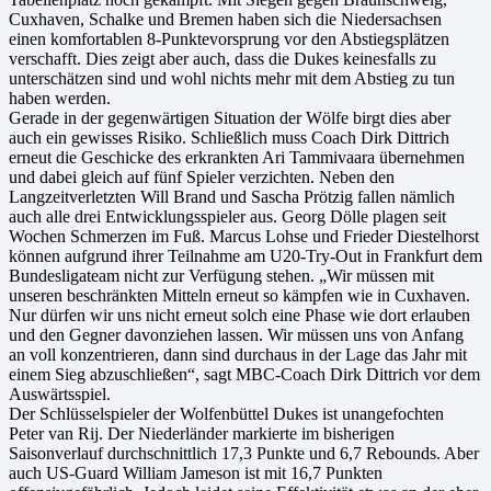
Cuxhaven, Schalke und Bremen haben sich die Niedersachsen
einen komfortablen 8-Punktevorsprung vor den Abstiegsplätzen
verschafft. Dies zeigt aber auch, dass die Dukes keinesfalls zu
unterschätzen sind und wohl nichts mehr mit dem Abstieg zu tun
haben werden.
Gerade in der gegenwärtigen Situation der Wölfe birgt dies aber
auch ein gewisses Risiko. Schließlich muss Coach Dirk Dittrich
erneut die Geschicke des erkrankten Ari Tammivaara übernehmen
und dabei gleich auf fünf Spieler verzichten. Neben den
Langzeitverletzten Will Brand und Sascha Prötzig fallen nämlich
auch alle drei Entwicklungsspieler aus. Georg Dölle plagen seit
Wochen Schmerzen im Fuß. Marcus Lohse und Frieder Diestelhorst
können aufgrund ihrer Teilnahme am U20-Try-Out in Frankfurt dem
Bundesligateam nicht zur Verfügung stehen. „Wir müssen mit
unseren beschränkten Mitteln erneut so kämpfen wie in Cuxhaven.
Nur dürfen wir uns nicht erneut solch eine Phase wie dort erlauben
und den Gegner davonziehen lassen. Wir müssen uns von Anfang
an voll konzentrieren, dann sind durchaus in der Lage das Jahr mit
einem Sieg abzuschließen“, sagt MBC-Coach Dirk Dittrich vor dem
Auswärtsspiel.
Der Schlüsselspieler der Wolfenbüttel Dukes ist unangefochten
Peter van Rij. Der Niederländer markierte im bisherigen
Saisonverlauf durchschnittlich 17,3 Punkte und 6,7 Rebounds. Aber
auch US-Guard William Jameson ist mit 16,7 Punkten