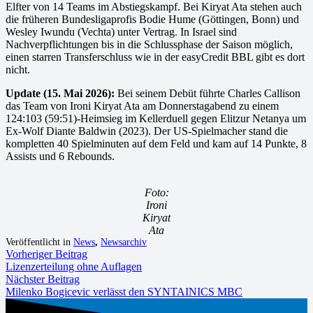
Elfter von 14 Teams im Abstiegskampf. Bei Kiryat Ata stehen auch
die früheren Bundesligaprofis Bodie Hume (Göttingen, Bonn) und
Wesley Iwundu (Vechta) unter Vertrag. In Israel sind
Nachverpflichtungen bis in die Schlussphase der Saison möglich,
einen starren Transferschluss wie in der easyCredit BBL gibt es dort
nicht.
Update (15. Mai 2026):
Bei seinem Debüt führte Charles Callison
das Team von Ironi Kiryat Ata am Donnerstagabend zu einem
124:103 (59:51)-Heimsieg im Kellerduell gegen Elitzur Netanya um
Ex-Wolf Diante Baldwin (2023). Der US-Spielmacher stand die
kompletten 40 Spielminuten auf dem Feld und kam auf 14 Punkte, 8
Assists und 6 Rebounds.
Foto:
Ironi
Kiryat
Ata
Veröffentlicht in
News
,
Newsarchiv
Vorheriger Beitrag
Lizenzerteilung ohne Auflagen
Nächster Beitrag
Milenko Bogicevic verlässt den SYNTAINICS MBC