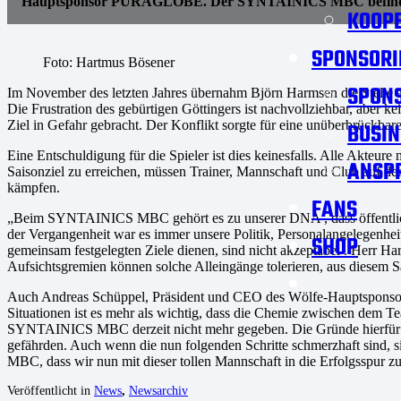
Hauptsponsor PURAGLOBE. Der SYNTAINICS MBC befindet sich
KOOPE
SPONSORI
Foto: Hartmus Bösener
SPON
Im November des letzten Jahres übernahm Björn Harmsen die Stelle a
Die Frustration des gebürtigen Göttingers ist nachvollziehbar, aber 
Ziel in Gefahr gebracht. Der Konflikt sorgte für eine unüberbrückba
BUSIN
Eine Entschuldigung für die Spieler ist dies keinesfalls. Alle Akteu
ANSP
Saisonziel zu erreichen, müssen Trainer, Mannschaft und Club auf der
kämpfen.
FANS
„Beim SYNTAINICS MBC gehört es zu unserer DNA , dass öffentlich s
der Vergangenheit war es immer unsere Politik, Personalangelegenheit
SHOP
gemeinsam festgelegten Ziele dienen, sind nicht akzeptabel . Herr Ha
Aufsichtsgremien können solche Alleingänge tolerieren, aus diesem
Auch Andreas Schüppel, Präsident und CEO des Wölfe-Hauptsponsor
Situationen ist es mehr als wichtig, dass die Chemie zwischen dem T
SYNTAINICS MBC derzeit nicht mehr gegeben. Die Gründe hierfür m
gefährden. Auch wenn die nun folgenden Schritte schmerzhaft sind,
MBC, dass wir nun mit dieser tollen Mannschaft in die Erfolgsspur z
Veröffentlicht in
News
,
Newsarchiv