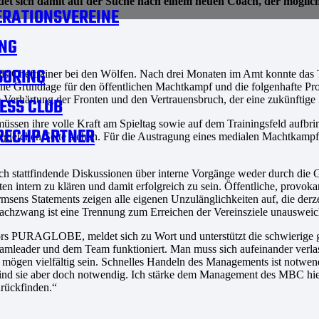
 damit auf der Suche nach einem neuen Coach, der möglichst s
RATIONSVEREINE
NG
SORING
ls Cheftrainer bei den Wölfen. Nach drei Monaten im Amt konnte das 
keine Grundlage für den öffentlichen Machtkampf und die folgenhafte P
re Verhärtung der Fronten und den Vertrauensbruch, der eine zukünfti
ESS CLUB
re müssen ihre volle Kraft am Spieltag sowie auf dem Trainingsfeld aufb
RECHPARTNER
 gleichen Seite stehen. Für die Austragung eines medialen Machtkampfes
tattfindende Diskussionen über interne Vorgänge weder durch die Ges
en intern zu klären und damit erfolgreich zu sein. Öffentliche, provo
rmsens Statements zeigen alle eigenen Unzulänglichkeiten auf, die derz
 Sachzwang ist eine Trennung zum Erreichen der Vereinsziele unauswe
s PURAGLOBE, meldet sich zu Wort und unterstützt die schwierige g
eamleader und dem Team funktioniert. Man muss sich aufeinander verla
ögen vielfältig sein. Schnelles Handeln des Managements ist notwe
 sind sie aber doch notwendig. Ich stärke dem Management des MBC hi
urückfinden.“