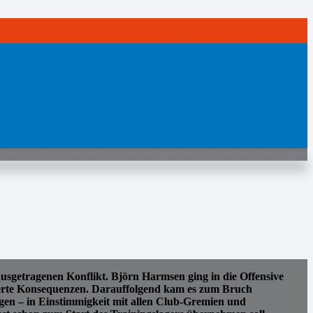
etragenen Konflikt. Björn Harmsen ging in die Offensive
rderte Konsequenzen. Darauffolgend kam es zum Bruch
gen – in Einstimmigkeit mit allen Club-Gremien und