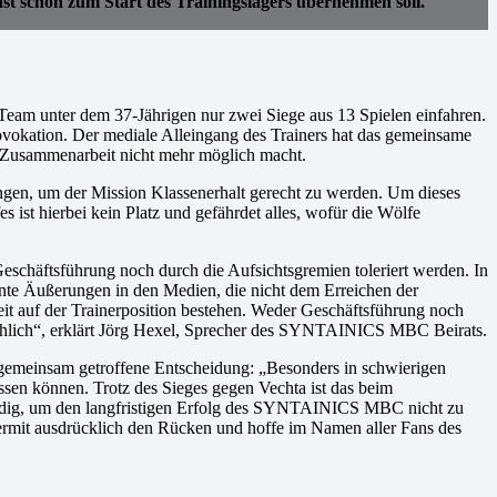
chon zum Start des Trainingslagers übernehmen soll.
Team unter dem 37-Jährigen nur zwei Siege aus 13 Spielen einfahren.
rovokation. Der mediale Alleingang des Trainers hat das gemeinsame
ge Zusammenarbeit nicht mehr möglich macht.
ringen, um der Mission Klassenerhalt gerecht zu werden. Um dieses
 ist hierbei kein Platz und gefährdet alles, wofür die Wölfe
chäftsführung noch durch die Aufsichtsgremien toleriert werden. In
kante Äußerungen in den Medien, die nicht dem Erreichen der
eit auf der Trainerposition bestehen. Weder Geschäftsführung noch
ichlich“, erklärt Jörg Hexel, Sprecher des SYNTAINICS MBC Beirats.
emeinsam getroffene Entscheidung: „Besonders in schwierigen
ssen können. Trotz des Sieges gegen Vechta ist das beim
ndig, um den langfristigen Erfolg des SYNTAINICS MBC nicht zu
ermit ausdrücklich den Rücken und hoffe im Namen aller Fans des