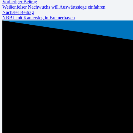
Vorheriger Beitrag
Weißenfelser Nachwuchs will Auswärtssiege einfahren
Nächster Beitrag
NBBL mit Kantersieg in Bremerhaven