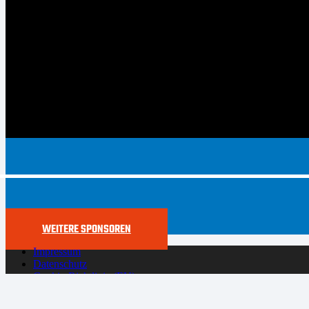
WEITERE SPONSOREN
Impressum
Datenschutz
Cookie-Richtlinie (EU)
Der SYNTAINICS MBC live und auf Abruf bei Dyn