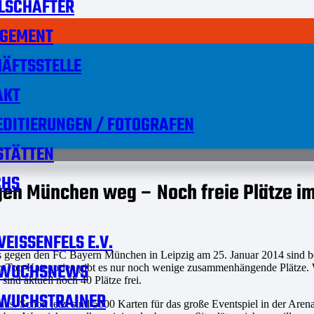
LSCHAFTER
GEMENT
ÄFTSSTELLE
AKT
DITIERUNGEN / FOTOGRAFEN
STÄTTEN
HS
gen München weg – Noch freie Plätze i
EISSENFELS E.V.
bs gegen den FC Bayern München in Leipzig am 25. Januar 2014 sind ber
WUCHSNEWS
den Top-Kategorien gibt es nur noch wenige zusammenhängende Plätze. W
sind aktuell noch 40 Plätze frei.
WUCHSTRAINER
raus. Schon jetzt sind 5000 Karten für das große Eventspiel in der Ar