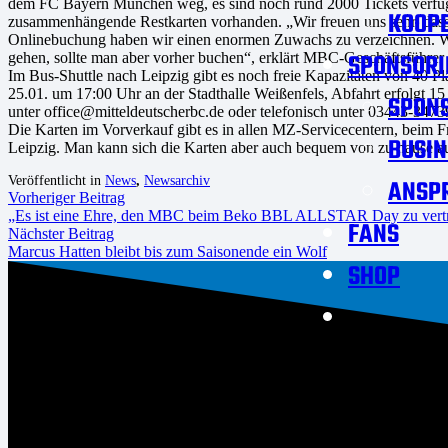
dem FC Bayern München weg, es sind noch rund 2000 Tickets verfügbar.
KOOPE
zusammenhängende Restkarten vorhanden. „Wir freuen uns sehr, dass d
Onlinebuchung haben wir einen enormen Zuwachs zu verzeichnen. Wir r
SPONSORI
gehen, sollte man aber vorher buchen“, erklärt MBC-Geschäftsführer
Im Bus-Shuttle nach Leipzig gibt es noch freie Kapazitäten von 40 P
25.01. um 17:00 Uhr an der Stadthalle Weißenfels, Abfahrt erfolgt 1
SPON
unter office@mitteldeutscherbc.de oder telefonisch unter 03443-34739
Die Karten im Vorverkauf gibt es in allen MZ-Servicecentern, beim 
BUSIN
Leipzig. Man kann sich die Karten aber auch bequem von zu hause au
Veröffentlicht in
News
,
Newsarchiv
ANSP
Vorheriger Beitrag
„Es ist eine Ehre, den MBC beim Beko BBL ALLSTAR Day zu vertre
FANS
Nächster Beitrag
Marcus Hatten bleibt bis zum Saisonende ein Wolf
SHOP