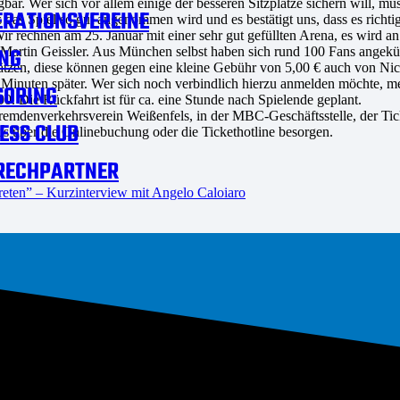
 Wer sich vor allem einige der besseren Sitzplätze sichern will, muss
RATIONSVEREINE
as Spiel so gut angenommen wird und es bestätigt uns, dass es richtig
echnen am 25. Januar mit einer sehr gut gefüllten Arena, es wird an 
NG
 Martin Geissler. Aus München selbst haben sich rund 100 Fans angekü
lätzen, diese können gegen eine kleine Gebühr von 5,00 € auch von Nic
5 Minuten später. Wer sich noch verbindlich hierzu anmelden möchte, 
SORING
0. Die Rückfahrt ist für ca. eine Stunde nach Spielende geplant.
Fremdenverkehrsverein Weißenfels, in der MBC-Geschäftsstelle, der Ti
ESS CLUB
s über die Onlinebuchung oder die Tickethotline besorgen.
RECHPARTNER
ten” – Kurzinterview mit Angelo Caloiaro