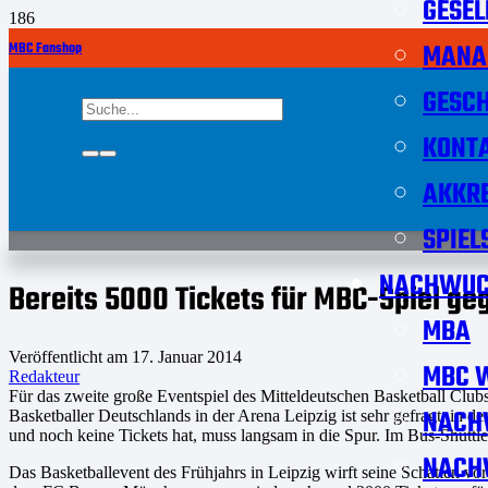
GESEL
MANA
MBC Fanshop
GESCH
KONT
AKKRE
SPIEL
NACHWUC
Bereits 5000 Tickets für MBC-Spiel ge
MBA
Veröffentlicht am
17. Januar 2014
MBC W
Redakteur
Für das zweite große Eventspiel des Mitteldeutschen Basketball Clu
NACH
Basketballer Deutschlands in der Arena Leipzig ist sehr gefragt, in 
und noch keine Tickets hat, muss langsam in die Spur. Im Bus-Shuttle 
NACH
Das Basketballevent des Frühjahrs in Leipzig wirft seine Schatten vo