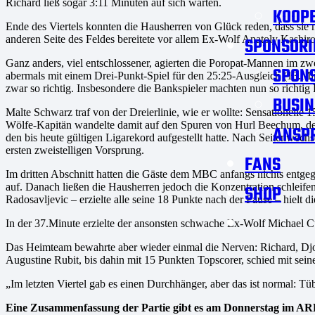
Richard ließ sogar 3:11 Minuten auf sich warten.
KOOPE
Ende des Viertels konnten die Hausherren von Glück reden, dass sie 
anderen Seite des Feldes bereitete vor allem Ex-Wolf Anatoly Kashir
SPONSORI
Ganz anders, viel entschlossener, agierten die Poropat-Mannen im zwe
SPON
abermals mit einem Drei-Punkt-Spiel für den 25:25-Ausgleich (13.Mi
zwar so richtig. Insbesondere die Bankspieler machten nun so richtig
BUSIN
Malte Schwarz traf von der Dreierlinie, wie er wollte: Sensationelle 1
Wölfe-Kapitän wandelte damit auf den Spuren von Hurl Beechum, der
ANSP
den bis heute gültigen Ligarekord aufgestellt hatte. Nach Seitenwec
ersten zweistelligen Vorsprung.
FANS
Im dritten Abschnitt hatten die Gäste dem MBC anfangs nichts entgeg
auf. Danach ließen die Hausherren jedoch die Konzentration schleifen
SHOP
Radosavljevic – erzielte alle seine 18 Punkte nach der Pause – hielt d
In der 37.Minute erzielte der ansonsten schwache Ex-Wolf Michael Cu
Das Heimteam bewahrte aber wieder einmal die Nerven: Richard, Djor
Augustine Rubit, bis dahin mit 15 Punkten Topscorer, schied mit se
„Im letzten Viertel gab es einen Durchhänger, aber das ist normal: T
Eine Zusammenfassung der Partie gibt es am Donnerstag im ARD