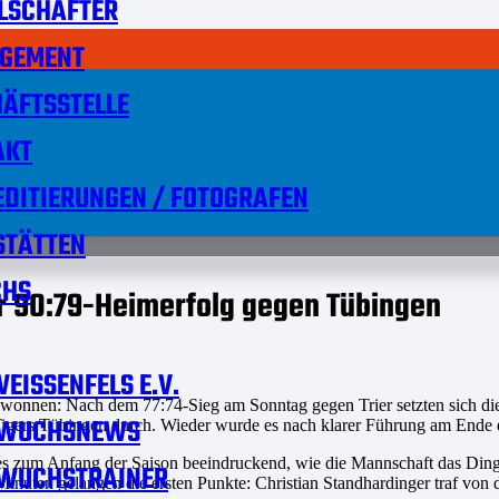
LSCHAFTER
GEMENT
ÄFTSSTELLE
AKT
DITIERUNGEN / FOTOGRAFEN
STÄTTEN
HS
r 90:79-Heimerfolg gegen Tübingen
EISSENFELS E.V.
ewonnen: Nach dem 77:74-Sieg am Sonntag gegen Trier setzten sich 
WUCHSNEWS
gers Tübingen durch. Wieder wurde es nach klarer Führung am Ende en
t es zum Anfang der Saison beeindruckend, wie die Mannschaft das Din
WUCHSTRAINER
 Minuten gelangen die ersten Punkte: Christian Standhardinger traf von