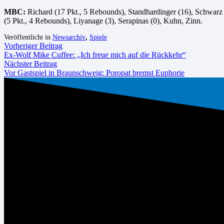
MBC:
Richard (17 Pkt., 5 Rebounds), Standhardinger (16), Schwarz (
(5 Pkt., 4 Rebounds), Liyanage (3), Serapinas (0), Kuhn, Zinn.
Veröffentlicht in
Newsarchiv
,
Spiele
Vorheriger Beitrag
Ex-Wolf Mike Cuffee: „Ich freue mich auf die Rückkehr“
Nächster Beitrag
Vor Gastspiel in Braunschweig: Poropat bremst Euphorie