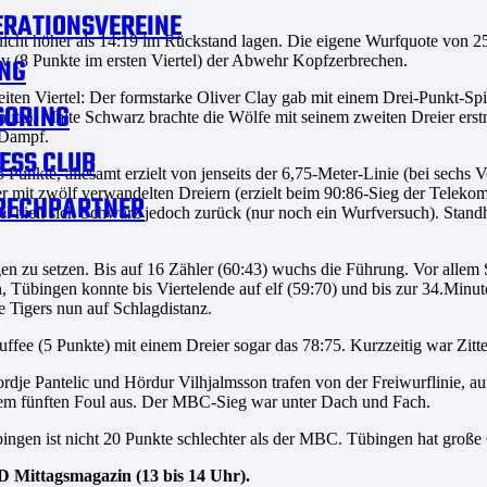
RATIONSVEREINE
nicht höher als 14:19 im Rückstand lagen. Die eigene Wurfquote von 25
ov (8 Punkte im ersten Viertel) der Abwehr Kopfzerbrechen.
NG
iten Viertel: Der formstarke Oliver Clay gab mit einem Drei-Punkt-Spie
SORING
nute). Malte Schwarz brachte die Wölfe mit seinem zweiten Dreier er
 Dampf.
ESS CLUB
5 Punkte, allesamt erzielt von jenseits der 6,75-Meter-Linie (bei sechs V
 mit zwölf verwandelten Dreiern (erzielt beim 90:86-Sieg der Telek
RECHPARTNER
hsel hielt sich Schwarz jedoch zurück (nur noch ein Wurfversuch). Sta
en zu setzen. Bis auf 16 Zähler (60:43) wuchs die Führung. Vor allem S
, Tübingen konnte bis Viertelende auf elf (59:70) und bis zur 34.Minu
ie Tigers nun auf Schlagdistanz.
ffee (5 Punkte) mit einem Dreier sogar das 78:75. Kurzzeitig war Zitt
dje Pantelic und Hördur Vilhjalmsson trafen von der Freiwurflinie, a
inem fünften Foul aus. Der MBC-Sieg war unter Dach und Fach.
übingen ist nicht 20 Punkte schlechter als der MBC. Tübingen hat große
 Mittagsmagazin (13 bis 14 Uhr).