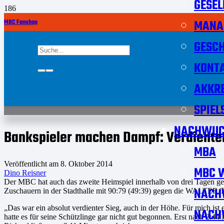
GESEL
MANA
MBC Fanshop
GESCH
KONT
AKKRE
SPIEL
NACHWUC
Bankspieler machen Dampf: Verdiente
MBA
Veröffentlicht am
8. Oktober 2014
MBC W
Dino Reisner
Der MBC hat auch das zweite Heimspiel innerhalb von drei Tagen g
NACH
Zuschauern in der Stadthalle mit 90:79 (49:39) gegen die WALTER Ti
„Das war ein absolut verdienter Sieg, auch in der Höhe. Für mich is
NACH
hatte es für seine Schützlinge gar nicht gut begonnen. Erst nach 2:44