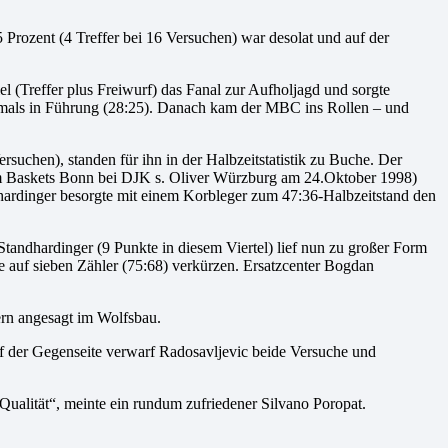
 Prozent (4 Treffer bei 16 Versuchen) war desolat und auf der
l (Treffer plus Freiwurf) das Fanal zur Aufholjagd und sorgte
stmals in Führung (28:25). Danach kam der MBC ins Rollen – und
ersuchen), standen für ihn in der Halbzeitstatistik zu Buche. Der
om Baskets Bonn bei DJK s. Oliver Würzburg am 24.Oktober 1998)
ndhardinger besorgte mit einem Korbleger zum 47:36-Halbzeitstand den
tandhardinger (9 Punkte in diesem Viertel) lief nun zu großer Form
te auf sieben Zähler (75:68) verkürzen. Ersatzcenter Bogdan
ern angesagt im Wolfsbau.
uf der Gegenseite verwarf Radosavljevic beide Versuche und
 Qualität“, meinte ein rundum zufriedener Silvano Poropat.