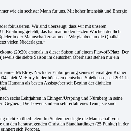
er wie ein sechster Mann für uns. Mit hoher Intensität und Energie
r fokussieren. Wir sind überzeugt, dass wir mit unseren
L-Erfahrung gefehlt, das hat man in den letzten Wochen deutlich
ieler in der Mannschaft zusammen. Wir glauben an die Qualität
etzt vielen Niederlagen.“
onto (20:20) erstmals in dieser Saison auf einem Play-off-Platz. Der
jeweils die siebte Saison im deutschen Oberhaus) stehen nur ein
er Immanuel McElroy. Nach der Einbürgerung seines ehemaligen Kölner
04 spielt McElroy in der höchsten deutschen Spielklasse, seit 2011 in
fen Hamann als besten Assistgeber seit Beginn der digitalen
iel.
 nach sechs Lehrjahren in Ehingen/Urspring und Nürnberg in seine
en Gegner. „Die Löwen sind ein sehr erfahrenes Team, sie sind
g nicht zu überbieten: Im September siegte die Mannschaft von
e um den herausragenden Christian Standhardinger (25 Punkte) in der
erinnert sich Poropat.