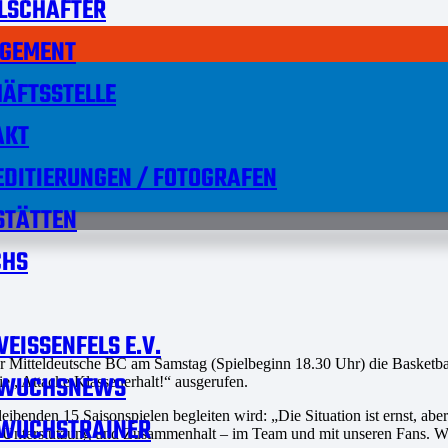
LSCHAFTER
GEMENT
ÄFTSSTELLE
AKT
DITIERUNGEN / FOTOGRAFEN
STÄTTEN
HS
EISSENFELS E.V.
r Mitteldeutsche BC am Samstag (Spielbeginn 18.30 Uhr) die Basketba
WUCHSNEWS
 „Attacke Klassenerhalt!“ ausgerufen.
bleibenden 15 Saisonspielen begleiten wird: „Die Situation ist ernst, 
WUCHSTRAINER
terstützung und Zusammenhalt – im Team und mit unseren Fans. Wenn u