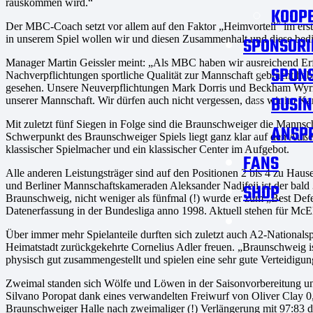
rauskommen wird.“
KOOPE
Der MBC-Coach setzt vor allem auf den Faktor „Heimvorteil“ im erst
in unserem Spiel wollen wir und diesen Zusammenhalt und diese be
SPONSORI
Manager Martin Geissler meint: „Als MBC haben wir ausreichend Erf
SPON
Nachverpflichtungen sportliche Qualität zur Mannschaft gebracht hab
gesehen. Unsere Neuverpflichtungen Mark Dorris und Beckham Wyric
BUSIN
unserer Mannschaft. Wir dürfen auch nicht vergessen, dass wir im Kam
Mit zuletzt fünf Siegen in Folge sind die Braunschweiger die Mannsc
ANSP
Schwerpunkt des Braunschweiger Spiels liegt ganz klar auf den Außen
klassischer Spielmacher und ein klassischer Center im Aufgebot.
FANS
Alle anderen Leistungsträger sind auf den Positionen 2 bis 4 zu Hau
und Berliner Mannschaftskameraden Aleksander Nadjfeji ist der bald 3
SHOP
Braunschweig, nicht weniger als fünfmal (!) wurde er zum „Best Defe
Datenerfassung in der Bundesliga anno 1998. Aktuell stehen für McE
Über immer mehr Spielanteile durften sich zuletzt auch A2-National
Heimatstadt zurückgekehrte Cornelius Adler freuen. „Braunschweig is
physisch gut zusammengestellt und spielen eine sehr gute Verteidigun
Zweimal standen sich Wölfe und Löwen in der Saisonvorbereitung un
Silvano Poropat dank eines verwandelten Freiwurf von Oliver Clay 0
Braunschweiger Halle nach zweimaliger (!) Verlängerung mit 97:83 dur