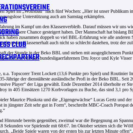
RATIONSVEREINE
en Spiel im „Wolfsbau“ nach fünf Wochen: „Hier ist unser Publikum imm
dingungslose Unterstützung auch am Samstag erkämpfen.
NG
ahrung im Kampf um den Klassenverbleib. Darauf müssen wir uns wiede
SORING
en und unsere Chance gesteigert haben. Der Mannschaft hat bislang BB
k haben zusammen doppelt so viel BBL-Erfahrung wie alle anderen Sp
ESS CLUB
pf um den Klassenerhalt auch nicht so schlecht dastehen, trotz der zul
haft der Stunde in der Beko BBL und stehen mit ausgeglichenem Punktek
RECHPARTNER
positionen. Mit den bundesligaerfahrenen Dru Joyce und Kyle Visser (
se, u.a. Topscorer Trent Lockett (13,6 Punkte pro Spiel) und Routini
5-Jährige der dienstälteste ausländische Profi in der Beko BBL. Seit 20
nsive Player“ der Liga gewählt. Ende Dezember 2014 überholte er Stef
lroy in 405 Einsätzen 1270 Korbvorlagen zu Buche, das sind 3,1 pro Sp
spieler Maurice Pluskota und die „Eigengewächse“ Lucas Gertz und der
t in jüngster Zeit sehr gut in Form“, beschreibt MBC-Coach Poropat d
g.“
d Hinrunde bereits gegenüber, zweimal war die Begegnung an Spannun
,8 Sekunden vor Spielende mit 68:67. Im Oktober setzten sich die Wölf
ch. „Beide Spiele waren von der ersten bis zur letzten Minute offen“, 