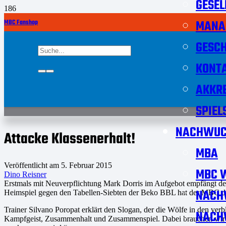
GESEL
MANA
MBC Fanshop
GESCH
KONT
AKKRE
SPIEL
NACHWUC
Attacke Klassenerhalt!
MBA
Veröffentlicht am
5. Februar 2015
MBC W
Dino Reisner
Erstmals mit Neuverpflichtung Mark Dorris im Aufgebot empfängt de
NACH
Heimspiel gegen den Tabellen-Siebten der Beko BBL hat der MBC die
Trainer Silvano Poropat erklärt den Slogan, der die Wölfe in den ver
NACH
Kampfgeist, Zusammenhalt und Zusammenspiel. Dabei brauchen wir Un