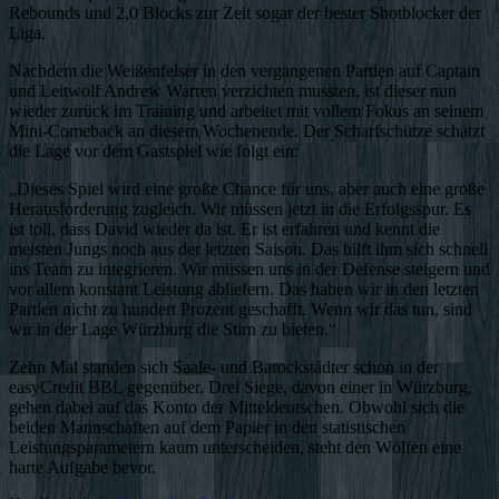
Rebounds und 2,0 Blocks zur Zeit sogar der bester Shotblocker der
Liga.
Nachdem die Weißenfelser in den vergangenen Partien auf Captain
und Leitwolf Andrew Warren verzichten mussten, ist dieser nun
wieder zurück im Training und arbeitet mit vollem Fokus an seinem
Mini-Comeback an diesem Wochenende. Der Scharfschütze schätzt
die Lage vor dem Gastspiel wie folgt ein:
„Dieses Spiel wird eine große Chance für uns, aber auch eine große
Herausforderung zugleich. Wir müssen jetzt in die Erfolgsspur. Es
ist toll, dass David wieder da ist. Er ist erfahren und kennt die
meisten Jungs noch aus der letzten Saison. Das hilft ihm sich schnell
ins Team zu integrieren. Wir müssen uns in der Defense steigern und
vor allem konstant Leistung abliefern. Das haben wir in den letzten
Partien nicht zu hundert Prozent geschafft. Wenn wir das tun, sind
wir in der Lage Würzburg die Stirn zu bieten.“
Zehn Mal standen sich Saale- und Barockstädter schon in der
easyCredit BBL gegenüber. Drei Siege, davon einer in Würzburg,
gehen dabei auf das Konto der Mitteldeutschen. Obwohl sich die
beiden Mannschaften auf dem Papier in den statistischen
Leistungsparametern kaum unterscheiden, steht den Wölfen eine
harte Aufgabe bevor.