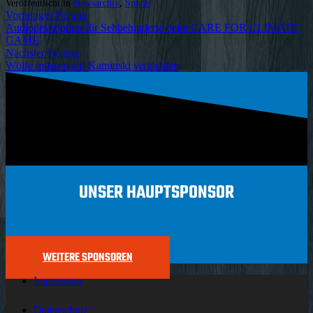
Veröffentlicht in
Newsarchiv
,
Spiele
Vorheriger Beitrag
Audiodeskription für Sehbehinderte beim CARE FOR CLIMATE
GAME
Nächster Beitrag
Wölfe müssen auf Kaminski verzichten
UNSER HAUPTSPONSOR
WEITERE SPONSOREN
Impressum
Datenschutz