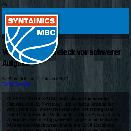
Wölfe im Maindreieck vor schwerer
Aufgabe
Veröffentlicht am
31. Oktober 2019
Tonio Bierhoff
Der SYNTAINICS MBC bestreitet am kommenden
Samstag, den 02. November, den sechsten Spieltag der
easyCredit BBL auswärts bei s.Oliver Würzburg. Um
18:00 Uhr treffen die Wölfe in der s.Oliver Arena auf den
Achtplatzierten der Liga, der sich zuletzt dem deutschen
Meister aus München nur knapp mit 82:90 geschlagen
geben musste. Nachdem David Brembly in den Kader der