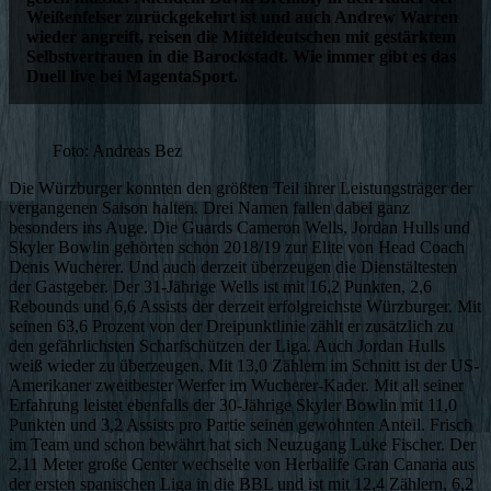
Weißenfelser zurückgekehrt ist und auch Andrew Warren
wieder angreift, reisen die Mitteldeutschen mit gestärktem
Selbstvertrauen in die Barockstadt. Wie immer gibt es das
Duell live bei MagentaSport.
Foto: Andreas Bez
Die Würzburger konnten den größten Teil ihrer Leistungsträger der
vergangenen Saison halten. Drei Namen fallen dabei ganz
besonders ins Auge. Die Guards Cameron Wells, Jordan Hulls und
Skyler Bowlin gehörten schon 2018/19 zur Elite von Head Coach
Denis Wucherer. Und auch derzeit überzeugen die Dienstältesten
der Gastgeber. Der 31-Jährige Wells ist mit 16,2 Punkten, 2,6
Rebounds und 6,6 Assists der derzeit erfolgreichste Würzburger. Mit
seinen 63,6 Prozent von der Dreipunktlinie zählt er zusätzlich zu
den gefährlichsten Scharfschützen der Liga. Auch Jordan Hulls
weiß wieder zu überzeugen. Mit 13,0 Zählern im Schnitt ist der US-
Amerikaner zweitbester Werfer im Wucherer-Kader. Mit all seiner
Erfahrung leistet ebenfalls der 30-Jährige Skyler Bowlin mit 11,0
Punkten und 3,2 Assists pro Partie seinen gewohnten Anteil. Frisch
im Team und schon bewährt hat sich Neuzugang Luke Fischer. Der
2,11 Meter große Center wechselte von Herbalife Gran Canaria aus
der ersten spanischen Liga in die BBL und ist mit 12,4 Zählern, 6,2