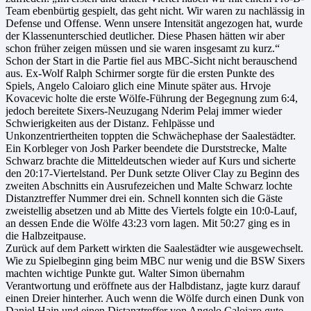
Team ebenbürtig gespielt, das geht nicht. Wir waren zu nachlässig in
Defense und Offense. Wenn unsere Intensität angezogen hat, wurde
der Klassenunterschied deutlicher. Diese Phasen hätten wir aber
schon früher zeigen müssen und sie waren insgesamt zu kurz.“
Schon der Start in die Partie fiel aus MBC-Sicht nicht berauschend
aus. Ex-Wolf Ralph Schirmer sorgte für die ersten Punkte des
Spiels, Angelo Caloiaro glich eine Minute später aus. Hrvoje
Kovacevic holte die erste Wölfe-Führung der Begegnung zum 6:4,
jedoch bereitete Sixers-Neuzugang Nderim Pelaj immer wieder
Schwierigkeiten aus der Distanz. Fehlpässe und
Unkonzentriertheiten toppten die Schwächephase der Saalestädter.
Ein Korbleger von Josh Parker beendete die Durststrecke, Malte
Schwarz brachte die Mitteldeutschen wieder auf Kurs und sicherte
den 20:17-Viertelstand. Per Dunk setzte Oliver Clay zu Beginn des
zweiten Abschnitts ein Ausrufezeichen und Malte Schwarz lochte
Distanztreffer Nummer drei ein. Schnell konnten sich die Gäste
zweistellig absetzen und ab Mitte des Viertels folgte ein 10:0-Lauf,
an dessen Ende die Wölfe 43:23 vorn lagen. Mit 50:27 ging es in
die Halbzeitpause.
Zurück auf dem Parkett wirkten die Saalestädter wie ausgewechselt.
Wie zu Spielbeginn ging beim MBC nur wenig und die BSW Sixers
machten wichtige Punkte gut. Walter Simon übernahm
Verantwortung und eröffnete aus der Halbdistanz, jagte kurz darauf
einen Dreier hinterher. Auch wenn die Wölfe durch einen Dunk von
Daniel Hain und einen Distanztreffer von Angelo Caloiaro gute