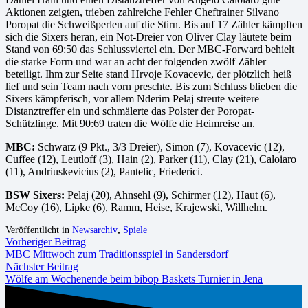
Aktionen zeigten, trieben zahlreiche Fehler Cheftrainer Silvano
Poropat die Schweißperlen auf die Stirn. Bis auf 17 Zähler kämpften
sich die Sixers heran, ein Not-Dreier von Oliver Clay läutete beim
Stand von 69:50 das Schlussviertel ein. Der MBC-Forward behielt
die starke Form und war an acht der folgenden zwölf Zähler
beteiligt. Ihm zur Seite stand Hrvoje Kovacevic, der plötzlich heiß
lief und sein Team nach vorn preschte. Bis zum Schluss blieben die
Sixers kämpferisch, vor allem Nderim Pelaj streute weitere
Distanztreffer ein und schmälerte das Polster der Poropat-
Schützlinge. Mit 90:69 traten die Wölfe die Heimreise an.
MBC:
Schwarz (9 Pkt., 3/3 Dreier), Simon (7), Kovacevic (12),
Cuffee (12), Leutloff (3), Hain (2), Parker (11), Clay (21), Caloiaro
(11), Andriuskevicius (2), Pantelic, Friederici.
BSW Sixers:
Pelaj (20), Ahnsehl (9), Schirmer (12), Haut (6),
McCoy (16), Lipke (6), Ramm, Heise, Krajewski, Willhelm.
Veröffentlicht in
Newsarchiv
,
Spiele
Vorheriger Beitrag
MBC Mittwoch zum Traditionsspiel in Sandersdorf
Nächster Beitrag
Wölfe am Wochenende beim bibop Baskets Turnier in Jena