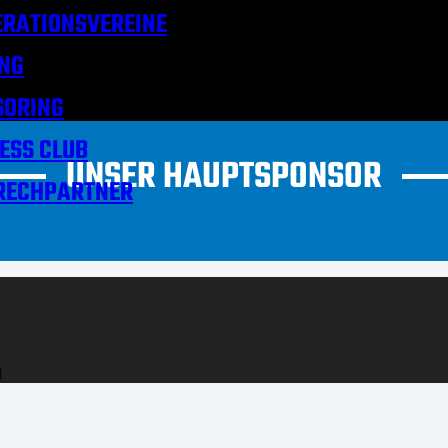
RATIONSVEREINE
NG
SORING
ESS CLUB
UNSER HAUPTSPONSOR
RECHPARTNER
H