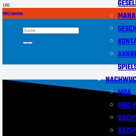
GESEL
MANA
MBC Fanshop
GESCH
KONT
AKKRE
SPIEL
NACHWUC
MBA
MBC W
NACH
NACH