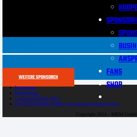
KOOPE
SPONSORI
SPON
BUSIN
ANSP
FANS
WEITERE SPONSOREN
SHOP
Impressum
Datenschutz
Cookie-Richtlinie (EU)
Der SYNTAINICS MBC live und auf Abruf bei Dyn
Copyright 2024 – MBM Gmb