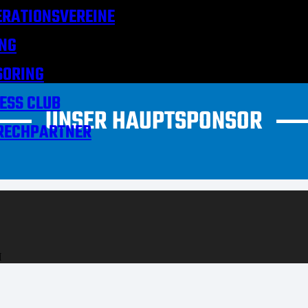
RATIONSVEREINE
NG
SORING
ESS CLUB
UNSER HAUPTSPONSOR
RECHPARTNER
H