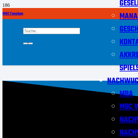
GESEL
MANA
MBC Fanshop
GESCH
KONT
AKKRE
SPIEL
NACHWUC
MBA
MBC W
NACH
NACH