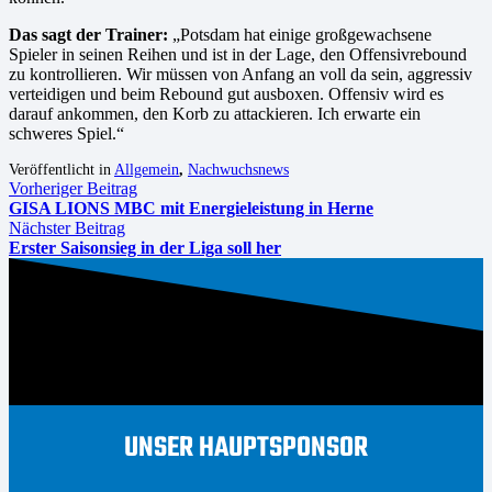
Das sagt der Trainer:
„Potsdam hat einige großgewachsene
Spieler in seinen Reihen und ist in der Lage, den Offensivrebound
zu kontrollieren. Wir müssen von Anfang an voll da sein, aggressiv
verteidigen und beim Rebound gut ausboxen. Offensiv wird es
darauf ankommen, den Korb zu attackieren. Ich erwarte ein
schweres Spiel.“
Veröffentlicht in
Allgemein
,
Nachwuchsnews
Vorheriger Beitrag
GISA LIONS MBC mit Energieleistung in Herne
Nächster Beitrag
Erster Saisonsieg in der Liga soll her
UNSER HAUPTSPONSOR