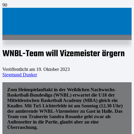
WNBL-Team will Vizemeister ärgern
Veröffentlicht am
19. Oktober 2023
Siegmund Dunker
Zum Heimspielauftakt in der Weiblichen Nachwuchs-
Basketball-Bundesliga (WNBL) erwartet die U18 der
Mitteldeutschen Basketball Academy (MBA) gleich ein
Knaller. Mit TuS Lichterfelde ist am Sonntag (12.30 Uhr)
der amtierende WNBL-Vizemeister zu Gast in Halle. Das
Team von Trainerin Sandra Rosanke geht zwar als
Außenseiter in die Partie, glaubt aber an eine
Überraschung.