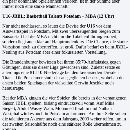
ein paar dominante Spielerinnen verloren, ist in der Summe aber
immer noch eine starke Mannschaft.“
U16-JBBL: Basketball Talents Potsdam – MBA (12 Uhr)
Nur nicht nachlassen, so lautet die Devise der U16 vor dem
Auswärtsspiel in Potsdam. Mit zwei überzeugenden Siegen zum
Saisonstart hat die MBA nicht nur die Tabellenführung erobert,
sondern liegt auch klar auf Hauptrundenkurs. Die Chance, die starke
Vorsaison noch zu übertreffen, ist groß. Dafür bedarf es beim JBBL-
Neuling aus Potsdam aber einer fokussierten Vorstellung.
Die Brandenburger bewiesen bei ihrem 85:70-Auftaktsieg gegen
Göttingen, dass sie dieser Liga gewachsen sind. Zuletzt setzte es
allerdings eine 81:110-Niederlage bei den favorisierten Dresden
Titans. Die Potsdamer sind sehr ausgeglichen besetzt, wobei an den
ersten beiden Spieltagen der vielseitige Gerwin Jeschke noch
herausragte.
Bei der MBA gingen die vier Spieler, die bereits in der vergangenen
Saison JBBL spielten, bislang eindrucksvoll voran. Auf Mika
Siegert, Abdul Wasay Wafa, Mohamed Ibrahim und Nathan
Westphal wird es auch in Potsdam ankommen. An ihrer Seite sollen
die talentierten Akteure aus dem Jahrgang 2009 weiter reifen, um in
der zweiten Saisonhälfte noch eine stärkere Rolle übernehmen zu
können.