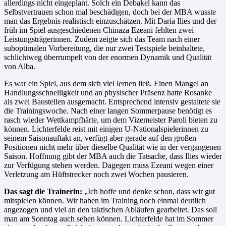
allerdings nicht eingeplant. Solch ein Debakel kann das
Selbstvertrauen schon mal beschädigen, doch bei der MBA wusste
man das Ergebnis realistisch einzuschätzen. Mit Daria Ilies und der
früh im Spiel ausgeschiedenen Chinaza Ezeani fehlten zwei
Leistungsträgerinnen. Zudem zeigte sich das Team nach einer
suboptimalen Vorbereitung, die nur zwei Testspiele beinhaltete,
schlichtweg überrumpelt von der enormen Dynamik und Qualität
von Alba.
Es war ein Spiel, aus dem sich viel lernen ließ. Einen Mangel an
Handlungsschnelligkeit und an physischer Präsenz hatte Rosanke
als zwei Baustellen ausgemacht. Entsprechend intensiv gestaltete sie
die Trainingswoche. Nach einer langen Sommerpause benötigt es
rasch wieder Wettkampfhärte, um dem Vizemeister Paroli bieten zu
können. Lichterfelde reist mit einigen U-Nationalspielerinnen zu
seinem Saisonauftakt an, verfügt aber gerade auf den großen
Positionen nicht mehr über dieselbe Qualität wie in der vergangenen
Saison. Hoffnung gibt der MBA auch die Tatsache, dass Ilies wieder
zur Verfügung stehen werden. Dagegen muss Ezeani wegen einer
Verletzung am Hüftstrecker noch zwei Wochen pausieren.
Das sagt die Trainerin:
„Ich hoffe und denke schon, dass wir gut
mitspielen können. Wir haben im Training noch einmal deutlich
angezogen und viel an den taktischen Abläufen gearbeitet. Das soll
man am Sonntag auch sehen können. Lichterfelde hat im Sommer